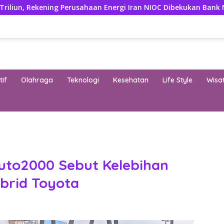
ekening Perusahaan Energi Iran NIOC Dibekukan Bank Negeri
if
Olahraga
Teknologi
Kesehatan
Life Style
Wisa
band
uto2000 Sebut Kelebihan
brid Toyota