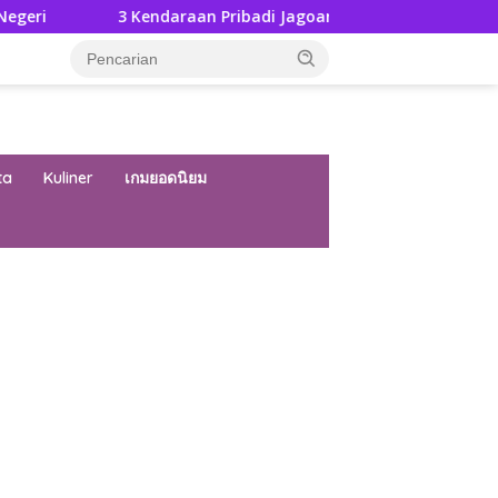
3 Kendaraan Pribadi Jagoan Suzuki Bisa Dijajal Langsung Di
ta
Kuliner
เกมยอดนิยม
ar besar starlight princess1000 bagi bonus