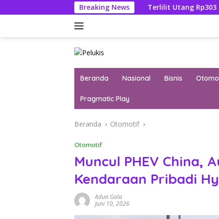
Langsung
dana Febrie Adriansyah
Breaking News
Terlilit Utang Rp303 Triliun, R
ke
konten
Beranda
Nasional
Bisnis
Otomot
Pragmatic Play
Beranda
Otomotif
Otomotif
Muncul PHEV China, A
Kendaraan Pribadi Hy
Adun Gala
Juni 10, 2026