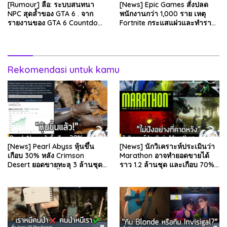
[Rumour] ลือ: ระบบสนทนา
[News] Epic Games สั่งปลด
NPC สุดล้ำของ GTA 6 . จาก
พนักงานกว่า 1,000 ราย เหตุ
รายงานของ GTA 6 Countdown
Fortnite กระแสแผ่วและทำราย
ระบุว่า Grand Theft Auto 6
ได้ลดลง . Epic Games บริษัท
ภาคหลักลำดับที่ 6…
ยักษ์ใหญ่ผู้สร้…
Rekomendasi untuk kamu
[News] Pearl Abyss หุ้นขึ้น
[News] นักวิเคราะห์ประเมินว่า
เกือบ 30% หลัง Crimson
Marathon อาจทำยอดขายได้
Desert ยอดขายทะลุ 3 ล้านชุด
ราว 1.2 ล้านชุด และเกือบ 70%
และรีวิวผู้เล่นดีขึ้น . จากรายงาน
มาจากบน Steam . คุณ Rhyss
ของ Dr.Se…
Elliott นักว…