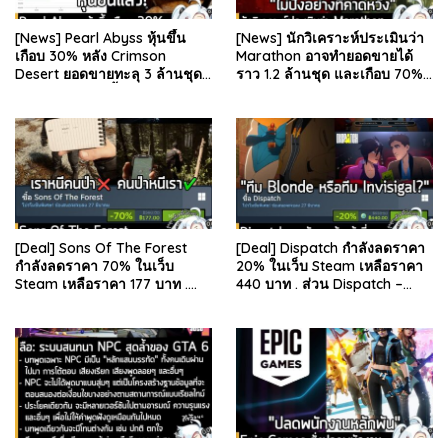
[News] Pearl Abyss หุ้นขึ้น
[News] นักวิเคราะห์ประเมินว่า
เกือบ 30% หลัง Crimson
Marathon อาจทำยอดขายได้
Desert ยอดขายทะลุ 3 ล้านชุด
ราว 1.2 ล้านชุด และเกือบ 70%
และรีวิวผู้เล่นดีขึ้น . จากรายงาน
มาจากบน Steam . คุณ Rhyss
ของ Dr.Se…
Elliott นักว…
[Deal] Sons Of The Forest
[Deal] Dispatch กำลังลดราคา
กำลังลดราคา 70% ในเว็บ
20% ในเว็บ Steam เหลือราคา
Steam เหลือราคา 177 บาท .
440 บาท . ส่วน Dispatch –
ส่วน The Forest ภาคแรก ลด
Digital Deluxe Edition ลด 20%
78% เหลือ 63.53 บา…
เหลือ 583…