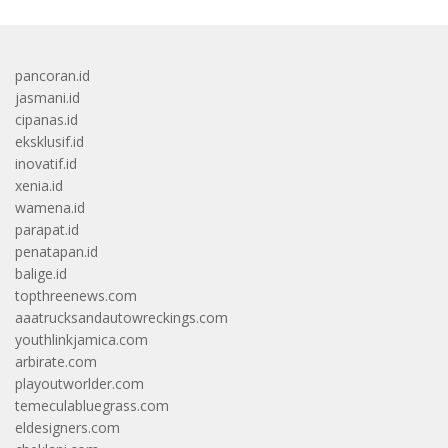
pancoran.id
jasmani.id
cipanas.id
eksklusif.id
inovatif.id
xenia.id
wamena.id
parapat.id
penatapan.id
balige.id
topthreenews.com
aaatrucksandautowreckings.com
youthlinkjamica.com
arbirate.com
playoutworlder.com
temeculabluegrass.com
eldesigners.com