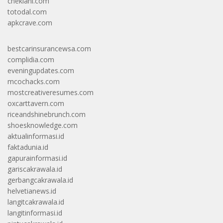
cheklani.com
totodal.com
apkcrave.com
bestcarinsurancewsa.com
complidia.com
eveningupdates.com
mcochacks.com
mostcreativeresumes.com
oxcarttavern.com
riceandshinebrunch.com
shoesknowledge.com
aktualinformasi.id
faktadunia.id
gapurainformasi.id
gariscakrawala.id
gerbangcakrawala.id
helvetianews.id
langitcakrawala.id
langitinformasi.id