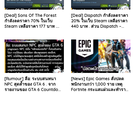
[Deal] Sons Of The Forest
[Deal] Dispatch กำลังลดราคา
กำลังลดราคา 70% ในเว็บ
20% ในเว็บ Steam เหลือราคา
Steam เหลือราคา 177 บาท .
440 บาท . ส่วน Dispatch –
ส่วน The Forest ภาคแรก ลด
Digital Deluxe Edition ลด 20%
78% เหลือ 63.53 บา…
เหลือ 583…
[Rumour] ลือ: ระบบสนทนา
[News] Epic Games สั่งปลด
NPC สุดล้ำของ GTA 6 . จาก
พนักงานกว่า 1,000 ราย เหตุ
รายงานของ GTA 6 Countdown
Fortnite กระแสแผ่วและทำราย
ระบุว่า Grand Theft Auto 6
ได้ลดลง . Epic Games บริษัท
ภาคหลักลำดับที่ 6…
ยักษ์ใหญ่ผู้สร้…
bandar besar starlight princess1000 bagi bonus