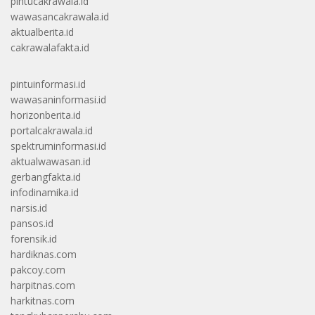
pintucakrawala.id
wawasancakrawala.id
aktualberita.id
cakrawalafakta.id
pintuinformasi.id
wawasaninformasi.id
horizonberita.id
portalcakrawala.id
spektruminformasi.id
aktualwawasan.id
gerbangfakta.id
infodinamika.id
narsis.id
pansos.id
forensik.id
hardiknas.com
pakcoy.com
harpitnas.com
harkitnas.com