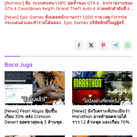
[Rumour] ลือ: ระบบสนทนา NPC สุดล้ำของ GTA 6 . จากรายงานของ
GTA 6 Countdown ระบุว่า Grand Theft Auto 6 ภาคหลักลำดับที่ 6…
[News] Epic Games สั่งปลดพนักงานกว่า 1,000 ราย เหตุ Fortnite
กระแสแผ่วและทำรายได้ลดลง . Epic Games บริษัทยักษ์ใหญ่ผู้สร้…
Baca Juga
[News] Pearl Abyss หุ้นขึ้น
[News] นักวิเคราะห์ประเมินว่า
เกือบ 30% หลัง Crimson
Marathon อาจทำยอดขายได้
Desert ยอดขายทะลุ 3 ล้านชุด
ราว 1.2 ล้านชุด และเกือบ 70%
และรีวิวผู้เล่นดีขึ้น . จากรายงาน
มาจากบน Steam . คุณ Rhyss
ของ Dr.Se…
Elliott นักว…