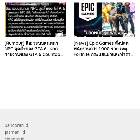
78% เหลือ 63.53 บา…
เหลือ 583…
[Rumour] ลือ: ระบบสนทนา
[News] Epic Games สั่งปลด
NPC สุดล้ำของ GTA 6 . จาก
พนักงานกว่า 1,000 ราย เหตุ
รายงานของ GTA 6 Countdown
Fortnite กระแสแผ่วและทำราย
ระบุว่า Grand Theft Auto 6
ได้ลดลง . Epic Games บริษัท
ภาคหลักลำดับที่ 6…
ยักษ์ใหญ่ผู้สร้…
bandar besar starlight princess1000 bagi bonus
pancoran.id
jasmani.id
cipanas.id