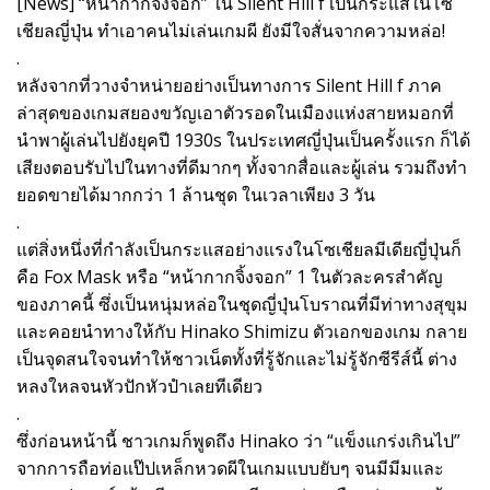
[News] “หน้ากากจิ้งจอก” ใน Silent Hill f เป็นกระแสในโซ
เชียลญี่ปุ่น ทำเอาคนไม่เล่นเกมผี ยังมีใจสั่นจากความหล่อ!
.
หลังจากที่วางจำหน่ายอย่างเป็นทางการ Silent Hill f ภาค
ล่าสุดของเกมสยองขวัญเอาตัวรอดในเมืองแห่งสายหมอกที่
นำพาผู้เล่นไปยังยุคปี 1930s ในประเทศญี่ปุ่นเป็นครั้งแรก ก็ได้
เสียงตอบรับไปในทางที่ดีมากๆ ทั้งจากสื่อและผู้เล่น รวมถึงทำ
ยอดขายได้มากกว่า 1 ล้านชุด ในเวลาเพียง 3 วัน
.
แต่สิ่งหนึ่งที่กำลังเป็นกระแสอย่างแรงในโซเชียลมีเดียญี่ปุ่นก็
คือ Fox Mask หรือ “หน้ากากจิ้งจอก” 1 ในตัวละครสำคัญ
ของภาคนี้ ซึ่งเป็นหนุ่มหล่อในชุดญี่ปุ่นโบราณที่มีท่าทางสุขุม
และคอยนำทางให้กับ Hinako Shimizu ตัวเอกของเกม กลาย
เป็นจุดสนใจจนทำให้ชาวเน็ตทั้งที่รู้จักและไม่รู้จักซีรีส์นี้ ต่าง
หลงใหลจนหัวปักหัวปำเลยทีเดียว
.
ซึ่งก่อนหน้านี้ ชาวเกมก็พูดถึง Hinako ว่า “แข็งแกร่งเกินไป”
จากการถือท่อแป๊ปเหล็กหวดผีในเกมแบบยับๆ จนมีมีมและ