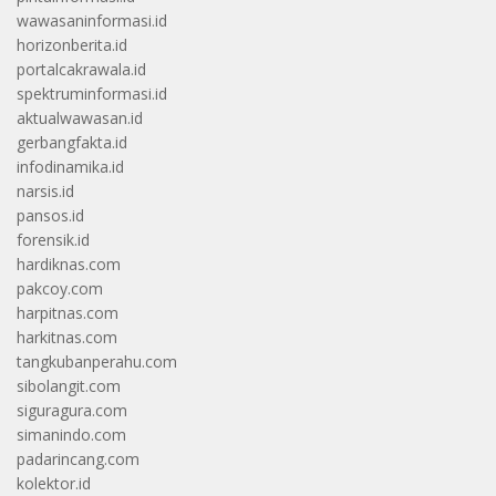
wawasaninformasi.id
horizonberita.id
portalcakrawala.id
spektruminformasi.id
aktualwawasan.id
gerbangfakta.id
infodinamika.id
narsis.id
pansos.id
forensik.id
hardiknas.com
pakcoy.com
harpitnas.com
harkitnas.com
tangkubanperahu.com
sibolangit.com
siguragura.com
simanindo.com
padarincang.com
kolektor.id