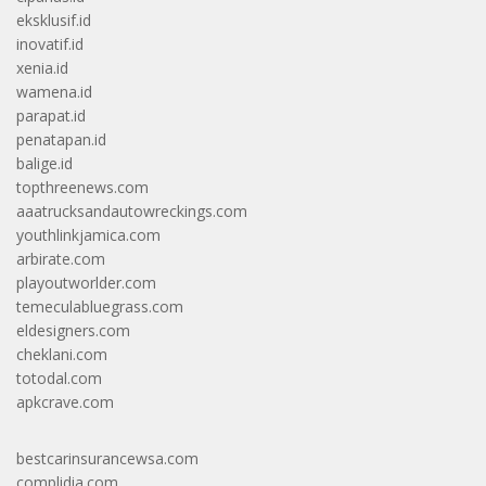
eksklusif.id
inovatif.id
xenia.id
wamena.id
parapat.id
penatapan.id
balige.id
topthreenews.com
aaatrucksandautowreckings.com
youthlinkjamica.com
arbirate.com
playoutworlder.com
temeculabluegrass.com
eldesigners.com
cheklani.com
totodal.com
apkcrave.com
bestcarinsurancewsa.com
complidia.com