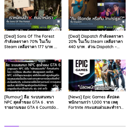
[Deal] Sons Of The Forest
[Deal] Dispatch กำลังลดราคา
กำลังลดราคา 70% ในเว็บ
20% ในเว็บ Steam เหลือราคา
Steam เหลือราคา 177 บาท .
440 บาท . ส่วน Dispatch –
ส่วน The Forest ภาคแรก ลด
Digital Deluxe Edition ลด 20%
78% เหลือ 63.53 บา…
เหลือ 583…
[Rumour] ลือ: ระบบสนทนา
[News] Epic Games สั่งปลด
NPC สุดล้ำของ GTA 6 . จาก
พนักงานกว่า 1,000 ราย เหตุ
รายงานของ GTA 6 Countdown
Fortnite กระแสแผ่วและทำราย
ระบุว่า Grand Theft Auto 6
ได้ลดลง . Epic Games บริษัท
ภาคหลักลำดับที่ 6…
ยักษ์ใหญ่ผู้สร้…