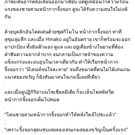
ภาพแฟนอาร์ตล้อเลียนออกมาเพียบ แต่ดูเหมือนว่าความร้อน
แรงของชายสวมหน้ากากจิ้งจอก ดูจะได้รับความสนใจไม่แพ้
กัน
.
ด้วยบุคลิกอันโดดเด่นด้วยชุดกิโมโน หน้ากากจิ้งจอก ท่าที
สุขุมลุ่มลึก และเมื่อ Hinako อยู่ในอันตราย เขาก็พร้อมจะออก
มาปกป้อง ทั้งยังเฝ้ามอง ดูแล และอยู่เคียงข้างในยามที่ต้อง
ฝ่าฟันความยากลำบาก จนกลายเป็นภาพจำของความ
แข็งแกร่งและอบอุ่นในเวลาเดียวกัน ทำให้เรียกหน้ากาก
จิ้งจอกว่า “มีเสน่ห์จนใจละลาย” จนถึงขนาดที่คนไม่ได้เล่นเกม
แนวสยองขวัญ ก็ยังหันมาสนใจเกมนี้เลยทีเดียว
.
และเมื่อดูปฏิกิริยาบนโซเชียลมีเดีย ก็จะเห็นโพสต์หวีด
หน้ากากจิ้งจอกเต็มไปหมด
.
“โดนชายสวมหน้ากากจิ้งจอกทำให้คลั่งใคล้ไปซะแล้ว”
.
“เพราะจิ้งจอกสุดแซ่บเลยลองเล่นเกมสยองขวัญเป็นครั้งแรก”