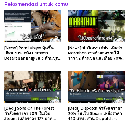
Rekomendasi untuk kamu
[News] Pearl Abyss หุ้นขึ้น
[News] นักวิเคราะห์ประเมินว่า
เกือบ 30% หลัง Crimson
Marathon อาจทำยอดขายได้
Desert ยอดขายทะลุ 3 ล้านชุด
ราว 1.2 ล้านชุด และเกือบ 70%
และรีวิวผู้เล่นดีขึ้น . จากรายงาน
มาจากบน Steam . คุณ Rhyss
ของ Dr.Se…
Elliott นักว…
[Deal] Sons Of The Forest
[Deal] Dispatch กำลังลดราคา
กำลังลดราคา 70% ในเว็บ
20% ในเว็บ Steam เหลือราคา
Steam เหลือราคา 177 บาท .
440 บาท . ส่วน Dispatch –
ส่วน The Forest ภาคแรก ลด
Digital Deluxe Edition ลด 20%