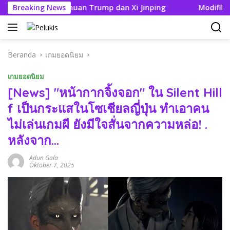
Langsung
lang Pertemuan Trump dan Xi Jinping
Breaking News
Modifikasi Ayla V
ke
konten
Beranda
เกมยอดนิยม
เกมยอดนิยม
[News] "หน้ากากจิ้งจอก" ใน Silent Hill
f เป็นกระแสในโซเชียลญี่ปุ่น ทำเอาคน
ไม่เล่นเกมผี ยังมีใจสั่นจากความหล่อ! .
หลังจาก…
Adun Gala
Oktober 7, 2025