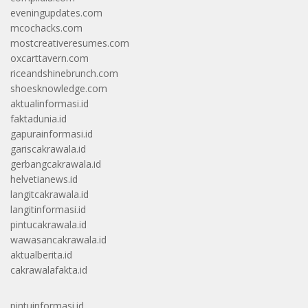
eveningupdates.com
mcochacks.com
mostcreativeresumes.com
oxcarttavern.com
riceandshinebrunch.com
shoesknowledge.com
aktualinformasi.id
faktadunia.id
gapurainformasi.id
gariscakrawala.id
gerbangcakrawala.id
helvetianews.id
langitcakrawala.id
langitinformasi.id
pintucakrawala.id
wawasancakrawala.id
aktualberita.id
cakrawalafakta.id
pintuinformasi.id