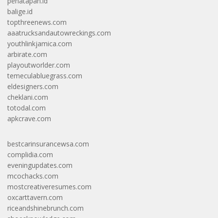
penatapan.id
balige.id
topthreenews.com
aaatrucksandautowreckings.com
youthlinkjamica.com
arbirate.com
playoutworlder.com
temeculabluegrass.com
eldesigners.com
cheklani.com
totodal.com
apkcrave.com
bestcarinsurancewsa.com
complidia.com
eveningupdates.com
mcochacks.com
mostcreativeresumes.com
oxcarttavern.com
riceandshinebrunch.com