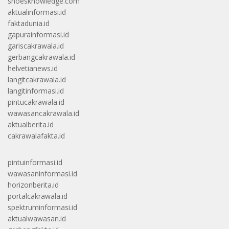
shoesknowledge.com
aktualinformasi.id
faktadunia.id
gapurainformasi.id
gariscakrawala.id
gerbangcakrawala.id
helvetianews.id
langitcakrawala.id
langitinformasi.id
pintucakrawala.id
wawasancakrawala.id
aktualberita.id
cakrawalafakta.id
pintuinformasi.id
wawasaninformasi.id
horizonberita.id
portalcakrawala.id
spektruminformasi.id
aktualwawasan.id