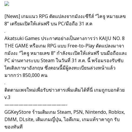
[News] เกมแนว RPG ดัดแปลงจากมังงะซีรีส์ “ไคจู หมายเลข
8” เตรียมเปิดให้เล่นฟรี บน PC/มือถือ 31 ส.ค
.
Akatsuki Games ประกาศอย่างเป็นทางการว่า KAIJU NO. 8
THE GAME หรือเกม RPG แบบ Free-to-Play ดัดแปลงมาจา
กมังงะ “ไคจู หมายเลข 8” กำลังจะเปิดให้เล่นฟรี บนมือถือและ
PC ผ่านทางระบบ Steam ในวันที่ 31 ส.ค. นี้ พร้อมรองรับซับ
ไตเติลภาษาอังกฤษ ซึ่งตอนนี้มีผู้ลงทะเบียนล่วงหน้าแล้ว
มากกว่า 850,000 คน
.
ติดตามเพจใหม่เพื่อรับข่าวสารเพิ่มเติมได้ที่นี่ เกมถูกบอกด้วย
v.3
—————————————-
GGKeyStore ร้านเติมเกม Steam, PSN, Nintendo, Roblox,
DMM, DLsite, เติมเกมญี่ปุ่น, ไอดีเกม, เกมแท้ราคาถูก รับ
ของทันที