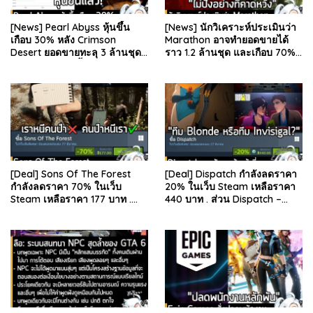
[News] Pearl Abyss หุ้นขึ้น
[News] นักวิเคราะห์ประเมินว่า
เกือบ 30% หลัง Crimson
Marathon อาจทำยอดขายได้
Desert ยอดขายทะลุ 3 ล้านชุด
ราว 1.2 ล้านชุด และเกือบ 70%
และรีวิวผู้เล่นดีขึ้น . จากรายงาน
มาจากบน Steam . คุณ Rhyss
ของ Dr.Se…
Elliott นักว…
[Deal] Sons Of The Forest
[Deal] Dispatch กำลังลดราคา
กำลังลดราคา 70% ในเว็บ
20% ในเว็บ Steam เหลือราคา
Steam เหลือราคา 177 บาท .
440 บาท . ส่วน Dispatch –
ส่วน The Forest ภาคแรก ลด
Digital Deluxe Edition ลด 20%
78% เหลือ 63.53 บา…
เหลือ 583…