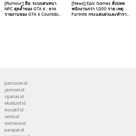
[Rumour] ลือ: ระบบสนทนา
[News] Epic Games สั่งปลด
NPC สุดล้ำของ GTA 6 . จาก
พนักงานกว่า 1,000 ราย เหตุ
รายงานของ GTA 6 Countdown
Fortnite กระแสแผ่วและทำราย
ระบุว่า Grand Theft Auto 6
ได้ลดลง . Epic Games บริษัท
ภาคหลักลำดับที่ 6…
ยักษ์ใหญ่ผู้สร้…
bandar besar starlight princess1000 bagi bonus
pancoran.id
jasmani.id
cipanas.id
eksklusif.id
inovatif.id
xenia.id
wamena.id
parapat.id