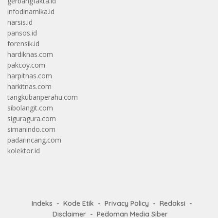
gerbangfakta.id
infodinamika.id
narsis.id
pansos.id
forensik.id
hardiknas.com
pakcoy.com
harpitnas.com
harkitnas.com
tangkubanperahu.com
sibolangit.com
siguragura.com
simanindo.com
padarincang.com
kolektor.id
Indeks
Kode Etik
Privacy Policy
Redaksi
Disclaimer
Pedoman Media Siber