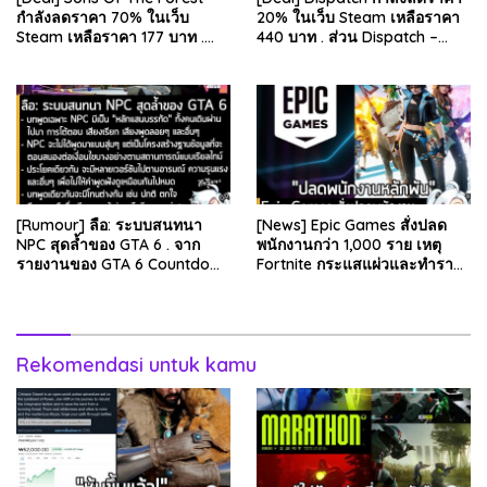
กำลังลดราคา 70% ในเว็บ
20% ในเว็บ Steam เหลือราคา
Steam เหลือราคา 177 บาท .
440 บาท . ส่วน Dispatch –
ส่วน The Forest ภาคแรก ลด
Digital Deluxe Edition ลด 20%
78% เหลือ 63.53 บา…
เหลือ 583…
[Rumour] ลือ: ระบบสนทนา
[News] Epic Games สั่งปลด
NPC สุดล้ำของ GTA 6 . จาก
พนักงานกว่า 1,000 ราย เหตุ
รายงานของ GTA 6 Countdown
Fortnite กระแสแผ่วและทำราย
ระบุว่า Grand Theft Auto 6
ได้ลดลง . Epic Games บริษัท
ภาคหลักลำดับที่ 6…
ยักษ์ใหญ่ผู้สร้…
Rekomendasi untuk kamu