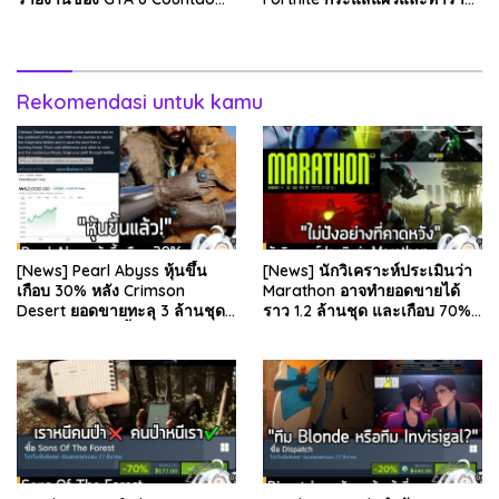
ระบุว่า Grand Theft Auto 6
ได้ลดลง . Epic Games บริษัท
ภาคหลักลำดับที่ 6…
ยักษ์ใหญ่ผู้สร้…
Rekomendasi untuk kamu
[News] Pearl Abyss หุ้นขึ้น
[News] นักวิเคราะห์ประเมินว่า
เกือบ 30% หลัง Crimson
Marathon อาจทำยอดขายได้
Desert ยอดขายทะลุ 3 ล้านชุด
ราว 1.2 ล้านชุด และเกือบ 70%
และรีวิวผู้เล่นดีขึ้น . จากรายงาน
มาจากบน Steam . คุณ Rhyss
ของ Dr.Se…
Elliott นักว…