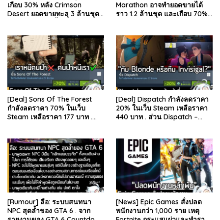
เกือบ 30% หลัง Crimson
Marathon อาจทำยอดขายได้
Desert ยอดขายทะลุ 3 ล้านชุด
ราว 1.2 ล้านชุด และเกือบ 70%
และรีวิวผู้เล่นดีขึ้น . จากรายงาน
มาจากบน Steam . คุณ Rhyss
ของ Dr.Se…
Elliott นักว…
[Deal] Sons Of The Forest
[Deal] Dispatch กำลังลดราคา
กำลังลดราคา 70% ในเว็บ
20% ในเว็บ Steam เหลือราคา
Steam เหลือราคา 177 บาท .
440 บาท . ส่วน Dispatch –
ส่วน The Forest ภาคแรก ลด
Digital Deluxe Edition ลด 20%
78% เหลือ 63.53 บา…
เหลือ 583…
[Rumour] ลือ: ระบบสนทนา
[News] Epic Games สั่งปลด
NPC สุดล้ำของ GTA 6 . จาก
พนักงานกว่า 1,000 ราย เหตุ
รายงานของ GTA 6 Countdown
Fortnite กระแสแผ่วและทำราย