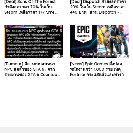
[Deal] Sons Of The Forest
[Deal] Dispatch กำลังลดราคา
กำลังลดราคา 70% ในเว็บ
20% ในเว็บ Steam เหลือราคา
Steam เหลือราคา 177 บาท .
440 บาท . ส่วน Dispatch –
ส่วน The Forest ภาคแรก ลด
Digital Deluxe Edition ลด 20%
78% เหลือ 63.53 บา…
เหลือ 583…
[Rumour] ลือ: ระบบสนทนา
[News] Epic Games สั่งปลด
NPC สุดล้ำของ GTA 6 . จาก
พนักงานกว่า 1,000 ราย เหตุ
รายงานของ GTA 6 Countdown
Fortnite กระแสแผ่วและทำราย
ระบุว่า Grand Theft Auto 6
ได้ลดลง . Epic Games บริษัท
ภาคหลักลำดับที่ 6…
ยักษ์ใหญ่ผู้สร้…
bandar besar starlight princess1000 bagi bonus