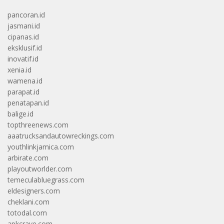
pancoran.id
jasmani.id
cipanas.id
eksklusif.id
inovatif.id
xenia.id
wamena.id
parapat.id
penatapan.id
balige.id
topthreenews.com
aaatrucksandautowreckings.com
youthlinkjamica.com
arbirate.com
playoutworlder.com
temeculabluegrass.com
eldesigners.com
cheklani.com
totodal.com
apkcrave.com