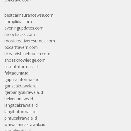
bestcarinsurancewsa.com
complidia.com
eveningupdates.com
mcochacks.com
mostcreativeresumes.com
oxcarttavern.com
riceandshinebrunch.com
shoesknowledge.com
aktualinformasi.id
faktadunia.id
gapurainformasi.id
gariscakrawala.id
gerbangcakrawala.id
helvetianews.id
langitcakrawala.id
langitinformasi.id
pintucakrawala.id
wawasancakrawala.id
aktualberita.id