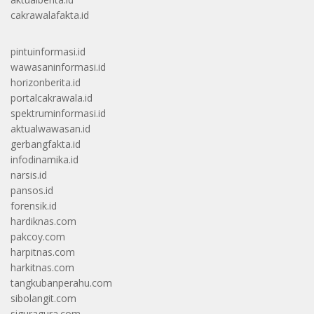
cakrawalafakta.id
pintuinformasi.id
wawasaninformasi.id
horizonberita.id
portalcakrawala.id
spektruminformasi.id
aktualwawasan.id
gerbangfakta.id
infodinamika.id
narsis.id
pansos.id
forensik.id
hardiknas.com
pakcoy.com
harpitnas.com
harkitnas.com
tangkubanperahu.com
sibolangit.com
siguragura.com