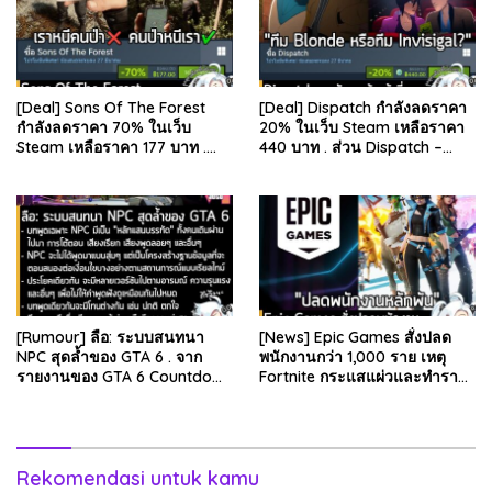
[Deal] Sons Of The Forest
[Deal] Dispatch กำลังลดราคา
กำลังลดราคา 70% ในเว็บ
20% ในเว็บ Steam เหลือราคา
Steam เหลือราคา 177 บาท .
440 บาท . ส่วน Dispatch –
ส่วน The Forest ภาคแรก ลด
Digital Deluxe Edition ลด 20%
78% เหลือ 63.53 บา…
เหลือ 583…
[Rumour] ลือ: ระบบสนทนา
[News] Epic Games สั่งปลด
NPC สุดล้ำของ GTA 6 . จาก
พนักงานกว่า 1,000 ราย เหตุ
รายงานของ GTA 6 Countdown
Fortnite กระแสแผ่วและทำราย
ระบุว่า Grand Theft Auto 6
ได้ลดลง . Epic Games บริษัท
ภาคหลักลำดับที่ 6…
ยักษ์ใหญ่ผู้สร้…
Rekomendasi untuk kamu