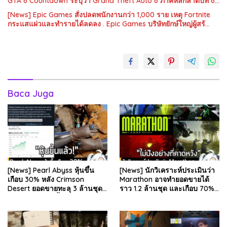
GTA 6 Countdown ระบุว่า Grand Theft Auto 6 ภาคหลักลำดับที่ 6…
[News] Epic Games สั่งปลดพนักงานกว่า 1,000 ราย เหตุ Fortnite
กระแสแผ่วและทำรายได้ลดลง . Epic Games บริษัทยักษ์ใหญ่ผู้สร้…
Baca Juga
[News] Pearl Abyss หุ้นขึ้น
[News] นักวิเคราะห์ประเมินว่า
เกือบ 30% หลัง Crimson
Marathon อาจทำยอดขายได้
Desert ยอดขายทะลุ 3 ล้านชุด
ราว 1.2 ล้านชุด และเกือบ 70%
และรีวิวผู้เล่นดีขึ้น . จากรายงาน
มาจากบน Steam . คุณ Rhyss
ของ Dr.Se…
Elliott นักว…