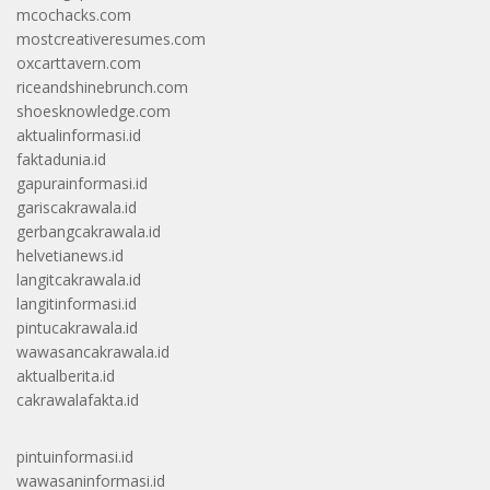
mcochacks.com
mostcreativeresumes.com
oxcarttavern.com
riceandshinebrunch.com
shoesknowledge.com
aktualinformasi.id
faktadunia.id
gapurainformasi.id
gariscakrawala.id
gerbangcakrawala.id
helvetianews.id
langitcakrawala.id
langitinformasi.id
pintucakrawala.id
wawasancakrawala.id
aktualberita.id
cakrawalafakta.id
pintuinformasi.id
wawasaninformasi.id