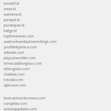
inovatif.id
xenia.id
wamena.id
parapat.id
penatapan.id
balige.id
topthreenews.com
aaatrucksandautowreckings.com
youthlinkjamica.com
arbirate.com
playoutworlder.com
temeculabluegrass.com
eldesigners.com
cheklani.com
totodal.com
apkcrave.com
bestcarinsurancewsa.com
complidia.com
eveningupdates.com