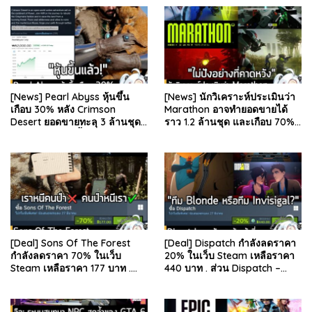
[News] Pearl Abyss หุ้นขึ้น
[News] นักวิเคราะห์ประเมินว่า
เกือบ 30% หลัง Crimson
Marathon อาจทำยอดขายได้
Desert ยอดขายทะลุ 3 ล้านชุด
ราว 1.2 ล้านชุด และเกือบ 70%
และรีวิวผู้เล่นดีขึ้น . จากรายงาน
มาจากบน Steam . คุณ Rhyss
ของ Dr.Se…
Elliott นักว…
[Deal] Sons Of The Forest
[Deal] Dispatch กำลังลดราคา
กำลังลดราคา 70% ในเว็บ
20% ในเว็บ Steam เหลือราคา
Steam เหลือราคา 177 บาท .
440 บาท . ส่วน Dispatch –
ส่วน The Forest ภาคแรก ลด
Digital Deluxe Edition ลด 20%
78% เหลือ 63.53 บา…
เหลือ 583…