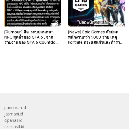
[Rumour] ลือ: ระบบสนทนา
[News] Epic Games สั่งปลด
NPC สุดล้ำของ GTA 6 . จาก
พนักงานกว่า 1,000 ราย เหตุ
รายงานของ GTA 6 Countdown
Fortnite กระแสแผ่วและทำราย
ระบุว่า Grand Theft Auto 6
ได้ลดลง . Epic Games บริษัท
ภาคหลักลำดับที่ 6…
ยักษ์ใหญ่ผู้สร้…
bandar besar starlight princess1000 bagi bonus
pancoran.id
jasmani.id
cipanas.id
eksklusif.id