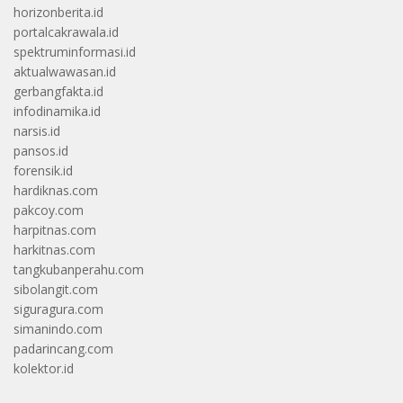
horizonberita.id
portalcakrawala.id
spektruminformasi.id
aktualwawasan.id
gerbangfakta.id
infodinamika.id
narsis.id
pansos.id
forensik.id
hardiknas.com
pakcoy.com
harpitnas.com
harkitnas.com
tangkubanperahu.com
sibolangit.com
siguragura.com
simanindo.com
padarincang.com
kolektor.id