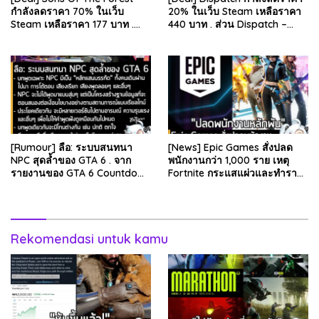
กำลังลดราคา 70% ในเว็บ
20% ในเว็บ Steam เหลือราคา
Steam เหลือราคา 177 บาท .
440 บาท . ส่วน Dispatch –
ส่วน The Forest ภาคแรก ลด
Digital Deluxe Edition ลด 20%
78% เหลือ 63.53 บา…
เหลือ 583…
[Rumour] ลือ: ระบบสนทนา
[News] Epic Games สั่งปลด
NPC สุดล้ำของ GTA 6 . จาก
พนักงานกว่า 1,000 ราย เหตุ
รายงานของ GTA 6 Countdown
Fortnite กระแสแผ่วและทำราย
ระบุว่า Grand Theft Auto 6
ได้ลดลง . Epic Games บริษัท
ภาคหลักลำดับที่ 6…
ยักษ์ใหญ่ผู้สร้…
Rekomendasi untuk kamu