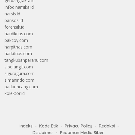
gerbangfakta.id
infodinamika.id
narsis.id
pansos.id
forensik.id
hardiknas.com
pakcoy.com
harpitnas.com
harkitnas.com
tangkubanperahu.com
sibolangit.com
siguragura.com
simanindo.com
padarincang.com
kolektor.id
Indeks
Kode Etik
Privacy Policy
Redaksi
Disclaimer
Pedoman Media Siber