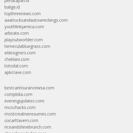
penatapan.id
balige.id
topthreenews.com
aaatrucksandautowreckings.com
youthlinkjamica.com
arbirate.com
playoutworlder.com
temeculabluegrass.com
eldesigners.com
cheklani.com
totodal.com
apkcrave.com
bestcarinsurancewsa.com
complidia.com
eveningupdates.com
mcochacks.com
mostcreativeresumes.com
oxcarttavern.com
riceandshinebrunch.com