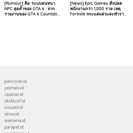
[Rumour] ลือ: ระบบสนทนา
[News] Epic Games สั่งปลด
NPC สุดล้ำของ GTA 6 . จาก
พนักงานกว่า 1,000 ราย เหตุ
รายงานของ GTA 6 Countdown
Fortnite กระแสแผ่วและทำราย
ระบุว่า Grand Theft Auto 6
ได้ลดลง . Epic Games บริษัท
ภาคหลักลำดับที่ 6…
ยักษ์ใหญ่ผู้สร้…
bandar besar starlight princess1000 bagi bonus
pancoran.id
jasmani.id
cipanas.id
eksklusif.id
inovatif.id
xenia.id
wamena.id
parapat.id