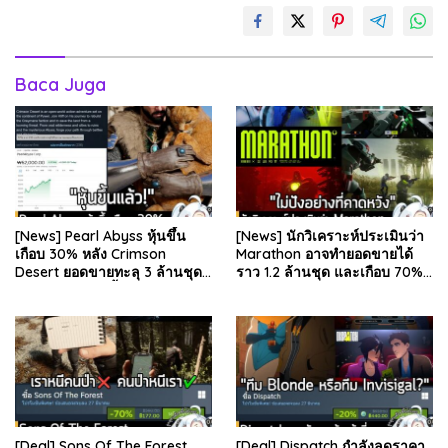
Baca Juga
[News] Pearl Abyss หุ้นขึ้น
[News] นักวิเคราะห์ประเมินว่า
เกือบ 30% หลัง Crimson
Marathon อาจทำยอดขายได้
Desert ยอดขายทะลุ 3 ล้านชุด
ราว 1.2 ล้านชุด และเกือบ 70%
และรีวิวผู้เล่นดีขึ้น . จากรายงาน
มาจากบน Steam . คุณ Rhyss
ของ Dr.Se…
Elliott นักว…
[Deal] Sons Of The Forest
[Deal] Dispatch กำลังลดราคา