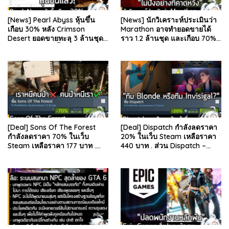
[News] Pearl Abyss หุ้นขึ้น
[News] นักวิเคราะห์ประเมินว่า
เกือบ 30% หลัง Crimson
Marathon อาจทำยอดขายได้
Desert ยอดขายทะลุ 3 ล้านชุด
ราว 1.2 ล้านชุด และเกือบ 70%
และรีวิวผู้เล่นดีขึ้น . จากรายงาน
มาจากบน Steam . คุณ Rhyss
ของ Dr.Se…
Elliott นักว…
[Deal] Sons Of The Forest
[Deal] Dispatch กำลังลดราคา
กำลังลดราคา 70% ในเว็บ
20% ในเว็บ Steam เหลือราคา
Steam เหลือราคา 177 บาท .
440 บาท . ส่วน Dispatch –
ส่วน The Forest ภาคแรก ลด
Digital Deluxe Edition ลด 20%
78% เหลือ 63.53 บา…
เหลือ 583…