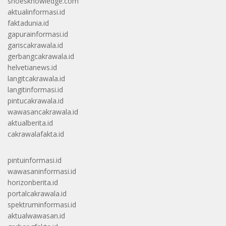
shoesknowledge.com
aktualinformasi.id
faktadunia.id
gapurainformasi.id
gariscakrawala.id
gerbangcakrawala.id
helvetianews.id
langitcakrawala.id
langitinformasi.id
pintucakrawala.id
wawasancakrawala.id
aktualberita.id
cakrawalafakta.id
pintuinformasi.id
wawasaninformasi.id
horizonberita.id
portalcakrawala.id
spektruminformasi.id
aktualwawasan.id