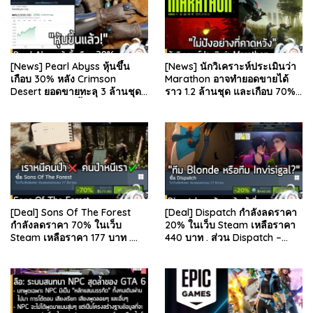
[News] Pearl Abyss หุ้นขึ้น
[News] นักวิเคราะห์ประเมินว่า
เกือบ 30% หลัง Crimson
Marathon อาจทำยอดขายได้
Desert ยอดขายทะลุ 3 ล้านชุด
ราว 1.2 ล้านชุด และเกือบ 70%
และรีวิวผู้เล่นดีขึ้น . จากรายงาน
มาจากบน Steam . คุณ Rhyss
ของ Dr.Se…
Elliott นักว…
[Deal] Sons Of The Forest
[Deal] Dispatch กำลังลดราคา
กำลังลดราคา 70% ในเว็บ
20% ในเว็บ Steam เหลือราคา
Steam เหลือราคา 177 บาท .
440 บาท . ส่วน Dispatch –
ส่วน The Forest ภาคแรก ลด
Digital Deluxe Edition ลด 20%
78% เหลือ 63.53 บา…
เหลือ 583…