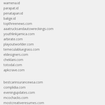
wamena.id
parapat.id
penatapan.id
balige.id
topthreenews.com
aaatrucksandautowreckings.com
youthlinkjamica.com
arbirate.com
playoutworlder.com
temeculabluegrass.com
eldesigners.com
cheklani.com
totodal.com
apkcrave.com
bestcarinsurancewsa.com
complidia.com
eveningupdates.com
mcochacks.com
mostcreativeresumes.com