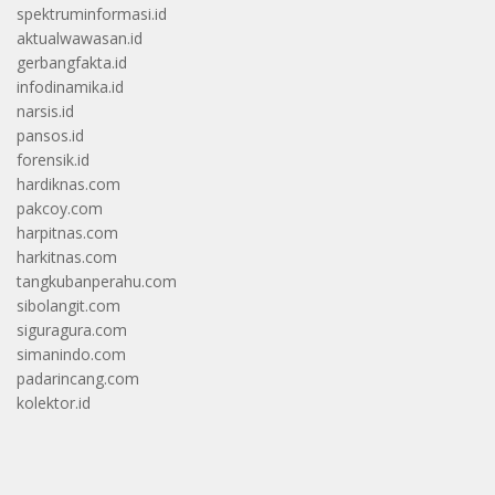
spektruminformasi.id
aktualwawasan.id
gerbangfakta.id
infodinamika.id
narsis.id
pansos.id
forensik.id
hardiknas.com
pakcoy.com
harpitnas.com
harkitnas.com
tangkubanperahu.com
sibolangit.com
siguragura.com
simanindo.com
padarincang.com
kolektor.id