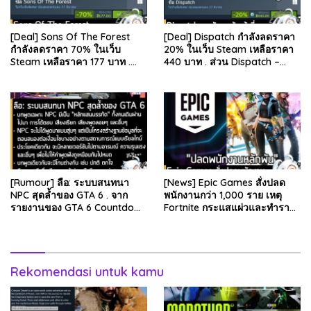
[Deal] Sons Of The Forest
[Deal] Dispatch กำลังลดราคา
กำลังลดราคา 70% ในเว็บ
20% ในเว็บ Steam เหลือราคา
Steam เหลือราคา 177 บาท .
440 บาท . ส่วน Dispatch –
ส่วน The Forest ภาคแรก ลด
Digital Deluxe Edition ลด 20%
78% เหลือ 63.53 บา…
เหลือ 583…
[Rumour] ลือ: ระบบสนทนา
[News] Epic Games สั่งปลด
NPC สุดล้ำของ GTA 6 . จาก
พนักงานกว่า 1,000 ราย เหตุ
รายงานของ GTA 6 Countdown
Fortnite กระแสแผ่วและทำราย
ระบุว่า Grand Theft Auto 6
ได้ลดลง . Epic Games บริษัท
ภาคหลักลำดับที่ 6…
ยักษ์ใหญ่ผู้สร้…
Rekomendasi untuk kamu