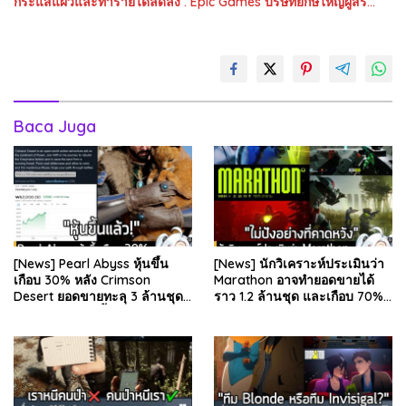
กระแสแผ่วและทำรายได้ลดลง . Epic Games บริษัทยักษ์ใหญ่ผู้สร้…
Baca Juga
[News] Pearl Abyss หุ้นขึ้น
[News] นักวิเคราะห์ประเมินว่า
เกือบ 30% หลัง Crimson
Marathon อาจทำยอดขายได้
Desert ยอดขายทะลุ 3 ล้านชุด
ราว 1.2 ล้านชุด และเกือบ 70%
และรีวิวผู้เล่นดีขึ้น . จากรายงาน
มาจากบน Steam . คุณ Rhyss
ของ Dr.Se…
Elliott นักว…