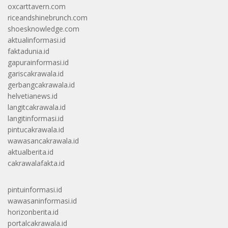
oxcarttavern.com
riceandshinebrunch.com
shoesknowledge.com
aktualinformasi.id
faktadunia.id
gapurainformasi.id
gariscakrawala.id
gerbangcakrawala.id
helvetianews.id
langitcakrawala.id
langitinformasi.id
pintucakrawala.id
wawasancakrawala.id
aktualberita.id
cakrawalafakta.id
pintuinformasi.id
wawasaninformasi.id
horizonberita.id
portalcakrawala.id