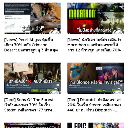
[News] Pearl Abyss หุ้นขึ้น
[News] นักวิเคราะห์ประเมินว่า
เกือบ 30% หลัง Crimson
Marathon อาจทำยอดขายได้
Desert ยอดขายทะลุ 3 ล้านชุด
ราว 1.2 ล้านชุด และเกือบ 70%
และรีวิวผู้เล่นดีขึ้น . จากรายงาน
มาจากบน Steam . คุณ Rhyss
ของ Dr.Se…
Elliott นักว…
[Deal] Sons Of The Forest
[Deal] Dispatch กำลังลดราคา
กำลังลดราคา 70% ในเว็บ
20% ในเว็บ Steam เหลือราคา
Steam เหลือราคา 177 บาท .
440 บาท . ส่วน Dispatch –
ส่วน The Forest ภาคแรก ลด
Digital Deluxe Edition ลด 20%
78% เหลือ 63.53 บา…
เหลือ 583…