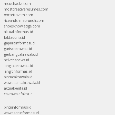
mcochacks.com
mostcreativeresumes.com
oxcarttavern.com
riceandshinebrunch.com
shoesknowledge.com
aktualinformasi.id
faktadunia.id
gapurainformasi.id
gariscakrawala.id
gerbangcakrawala.id
helvetianews.id
langitcakrawala.id
langitinformasi.id
pintucakrawala.id
wawasancakrawala.id
aktualberita.id
cakrawalafakta.id
pintuinformasi.id
wawasaninformasi.id