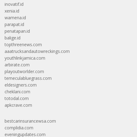
inovatif.id
xenia.id
wamena.id
parapat.id
penatapan.id
balige.id
topthreenews.com
aaatrucksandautowreckings.com
youthlinkjamica.com
arbirate.com
playoutworlder.com
temeculabluegrass.com
eldesigners.com
cheklani.com
totodal.com
apkcrave.com
bestcarinsurancewsa.com
complidia.com
eveningupdates.com