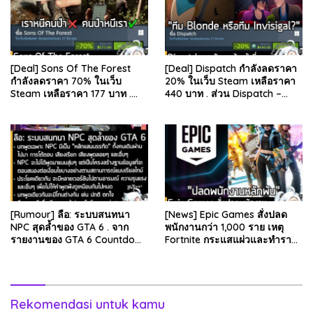
[Deal] Sons Of The Forest
[Deal] Dispatch กำลังลดราคา
กำลังลดราคา 70% ในเว็บ
20% ในเว็บ Steam เหลือราคา
Steam เหลือราคา 177 บาท .
440 บาท . ส่วน Dispatch –
ส่วน The Forest ภาคแรก ลด
Digital Deluxe Edition ลด 20%
78% เหลือ 63.53 บา…
เหลือ 583…
[Rumour] ลือ: ระบบสนทนา
[News] Epic Games สั่งปลด
NPC สุดล้ำของ GTA 6 . จาก
พนักงานกว่า 1,000 ราย เหตุ
รายงานของ GTA 6 Countdown
Fortnite กระแสแผ่วและทำราย
ระบุว่า Grand Theft Auto 6
ได้ลดลง . Epic Games บริษัท
ภาคหลักลำดับที่ 6…
ยักษ์ใหญ่ผู้สร้…
Rekomendasi untuk kamu