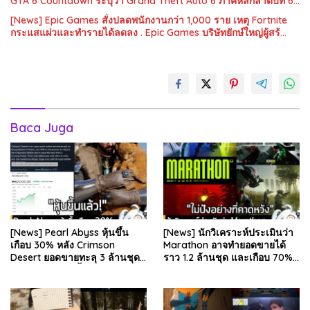
GTA 6 Countdown ระบุว่า Grand Theft Auto 6 ภาคหลักลำดับที่ 6…
[News] Epic Games สั่งปลดพนักงานกว่า 1,000 ราย เหตุ Fortnite
กระแสแผ่วและทำรายได้ลดลง . Epic Games บริษัทยักษ์ใหญ่ผู้สร้…
Baca Juga
[News] Pearl Abyss หุ้นขึ้น
[News] นักวิเคราะห์ประเมินว่า
เกือบ 30% หลัง Crimson
Marathon อาจทำยอดขายได้
Desert ยอดขายทะลุ 3 ล้านชุด
ราว 1.2 ล้านชุด และเกือบ 70%
และรีวิวผู้เล่นดีขึ้น . จากรายงาน
มาจากบน Steam . คุณ Rhyss
ของ Dr.Se…
Elliott นักว…