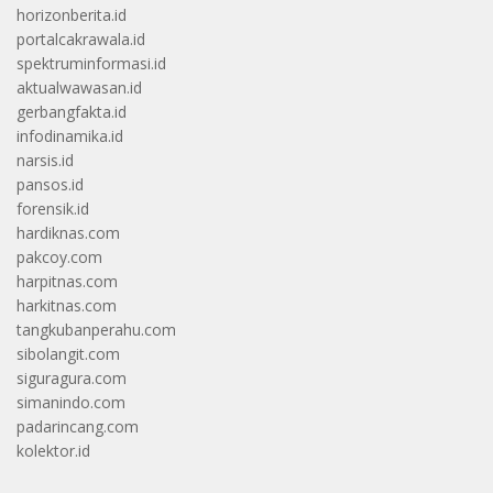
horizonberita.id
portalcakrawala.id
spektruminformasi.id
aktualwawasan.id
gerbangfakta.id
infodinamika.id
narsis.id
pansos.id
forensik.id
hardiknas.com
pakcoy.com
harpitnas.com
harkitnas.com
tangkubanperahu.com
sibolangit.com
siguragura.com
simanindo.com
padarincang.com
kolektor.id