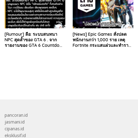
[Rumour] ลือ: ระบบสนทนา
[News] Epic Games สั่งปลด
NPC สุดล้ำของ GTA 6 . จาก
พนักงานกว่า 1,000 ราย เหตุ
รายงานของ GTA 6 Countdown
Fortnite กระแสแผ่วและทำราย
ระบุว่า Grand Theft Auto 6
ได้ลดลง . Epic Games บริษัท
ภาคหลักลำดับที่ 6…
ยักษ์ใหญ่ผู้สร้…
bandar besar starlight princess1000 bagi bonus
pancoran.id
jasmani.id
cipanas.id
eksklusif.id