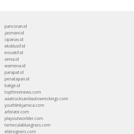
pancoran.id
jasmani.id
cipanas.id
eksklusif.id
inovatif.id
xenia.id
wamena.id
parapat.id
penatapan.id
balige.id
topthreenews.com
aaatrucksandautowreckings.com
youthlinkjamica.com
arbirate.com
playoutworlder.com
temeculabluegrass.com
eldesigners.com