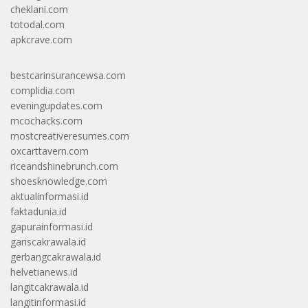
cheklani.com
totodal.com
apkcrave.com
bestcarinsurancewsa.com
complidia.com
eveningupdates.com
mcochacks.com
mostcreativeresumes.com
oxcarttavern.com
riceandshinebrunch.com
shoesknowledge.com
aktualinformasi.id
faktadunia.id
gapurainformasi.id
gariscakrawala.id
gerbangcakrawala.id
helvetianews.id
langitcakrawala.id
langitinformasi.id