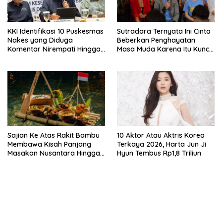
KKI Identifikasi 10 Puskesmas
Sutradara Ternyata Ini Cinta
Nakes yang Diduga
Beberkan Penghayatan
Komentar Nirempati Hingga
Masa Muda Karena Itu Kunci
Pasien BPJS
Garap Adegan Balap
Kendaraan Bermotor Roda
Dua
Sajian Ke Atas Rakit Bambu
10 Aktor Atau Aktris Korea
Membawa Kisah Panjang
Terkaya 2026, Harta Jun Ji
Masakan Nusantara Hingga
Hyun Tembus Rp1,8 Triliun
Tatakan Makan
bandar besar starlight princess1000 bagi bonus