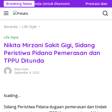
Langsung
an Efek Berganda Untuk Ekonomi
Breaking News
Prestasi dan Efisien 
ke
konten
Beranda
Life Style
Life Style
Nikita Mirzani Sakit Gigi, Sidang
Peristiwa Pidana Pemerasan dan
TPPU Ditunda
Adun Gala
September 4, 2025
loading…
Sidang Peristiwa Pidana dugaan pemerasan dan tindak