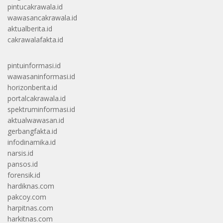
pintucakrawala.id
wawasancakrawala.id
aktualberita.id
cakrawalafakta.id
pintuinformasi.id
wawasaninformasi.id
horizonberita.id
portalcakrawala.id
spektruminformasi.id
aktualwawasan.id
gerbangfakta.id
infodinamika.id
narsis.id
pansos.id
forensik.id
hardiknas.com
pakcoy.com
harpitnas.com
harkitnas.com