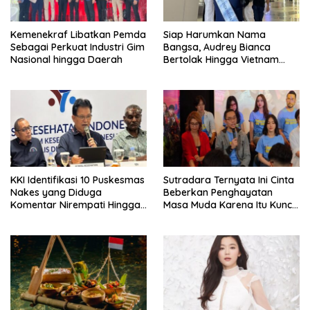
Kemenekraf Libatkan Pemda
Siap Harumkan Nama
Sebagai Perkuat Industri Gim
Bangsa, Audrey Bianca
Nasional hingga Daerah
Bertolak Hingga Vietnam
Wakili Indonesia Hingga Miss
World 2026
KKI Identifikasi 10 Puskesmas
Sutradara Ternyata Ini Cinta
Nakes yang Diduga
Beberkan Penghayatan
Komentar Nirempati Hingga
Masa Muda Karena Itu Kunci
Pasien BPJS
Garap Adegan Balap
Kendaraan Bermotor Roda
Dua