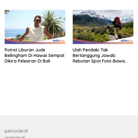
Pertama Kali
Potret Liburan Jude
Ulah Pendaki Tak
Bellingham Di Hawaii Sempat
Bertanggung Jawab:
Dikira Pelesiran Di Bali
Rebutan Spot Foto-Bawa
Senapan
bandar besar starlight princess1000 bagi bonus
pancoran.id
jasmani.id