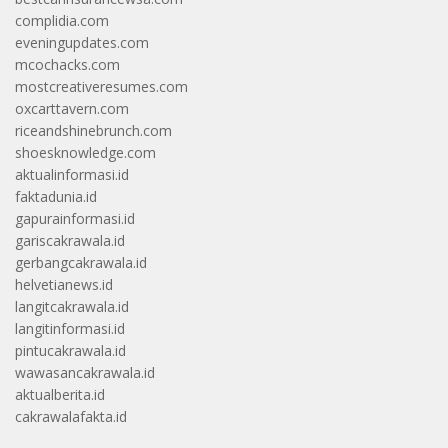
complidia.com
eveningupdates.com
mcochacks.com
mostcreativeresumes.com
oxcarttavern.com
riceandshinebrunch.com
shoesknowledge.com
aktualinformasi.id
faktadunia.id
gapurainformasi.id
gariscakrawala.id
gerbangcakrawala.id
helvetianews.id
langitcakrawala.id
langitinformasi.id
pintucakrawala.id
wawasancakrawala.id
aktualberita.id
cakrawalafakta.id