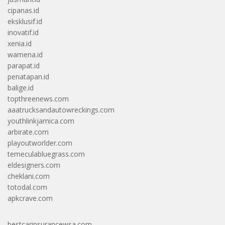
cipanas.id
eksklusif.id
inovatif.id
xenia.id
wamena.id
parapat.id
penatapan.id
balige.id
topthreenews.com
aaatrucksandautowreckings.com
youthlinkjamica.com
arbirate.com
playoutworlder.com
temeculabluegrass.com
eldesigners.com
cheklani.com
totodal.com
apkcrave.com
bestcarinsurancewsa.com