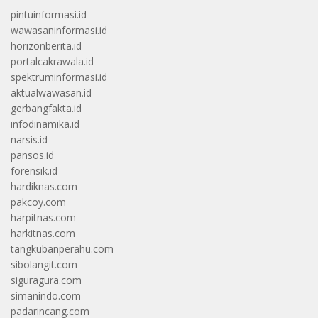
pintuinformasi.id
wawasaninformasi.id
horizonberita.id
portalcakrawala.id
spektruminformasi.id
aktualwawasan.id
gerbangfakta.id
infodinamika.id
narsis.id
pansos.id
forensik.id
hardiknas.com
pakcoy.com
harpitnas.com
harkitnas.com
tangkubanperahu.com
sibolangit.com
siguragura.com
simanindo.com
padarincang.com