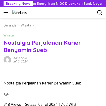
Langsung
kening Perusahaan Energi Iran NIOC Dibekukan Bank Negeri
Breaking News
ke
konten
Beranda
Wisata
Wisata
Nostalgia Perjalanan Karier
Benyamin Sueb
Adun Gala
Juli 2, 2024
Nostalgia Perjalanan Karier Benyamin Sueb
318 Views | Selasa, 02 Jul 2024 17:02 WIB