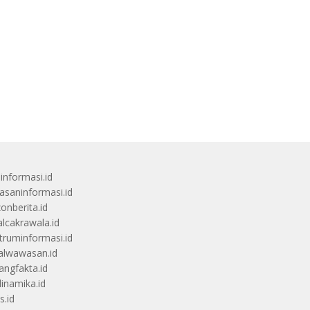
uinformasi.id
saninformasi.id
zonberita.id
alcakrawala.id
truminformasi.id
alwawasan.id
angfakta.id
dinamika.id
s.id