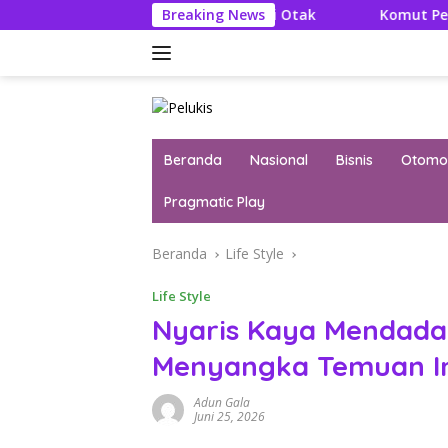
Langsung
: Literatur Itu Konsumsi Otak
Breaking News
Komut Pertamina Tegas
ke
konten
Beranda
Nasional
Bisnis
Otomot
Pragmatic Play
Beranda
Life Style
Life Style
Nyaris Kaya Mendadak
Menyangka Temuan Ini
Adun Gala
Juni 25, 2026