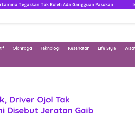
kan Tak Boleh Ada Gangguan Pasokan
Isuzu Pajang Mo
if
Olahraga
Teknologi
Kesehatan
Life Style
Wisa
band
, Driver Ojol Tak
 Disebut Jeratan Gaib