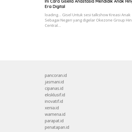
Ini Cara Gisella Anastasia Mendidik Anak Hi
Era Digital
loading… Gisel Untuk sesi talkshow Kreasi Anak
Sebagai Negeri yang digelar Okezone Group Hi
Central…
pancoran.id
jasmani.id
cipanas.id
eksklusif.id
inovatif.id
xenia.id
wamena.id
parapat.id
penatapan.id