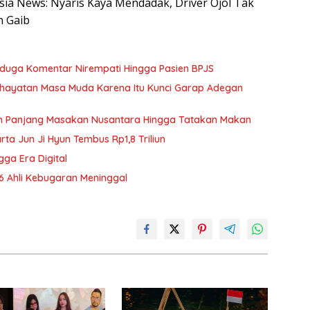
esia News: Nyaris Kaya Mendadak, Driver Ojol Tak
n Gaib
Diduga Komentar Nirempati Hingga Pasien BPJS
nghayatan Masa Muda Karena Itu Kunci Garap Adegan
h Panjang Masakan Nusantara Hingga Tatakan Makan
rta Jun Ji Hyun Tembus Rp1,8 Triliun
gga Era Digital
 6 Ahli Kebugaran Meninggal