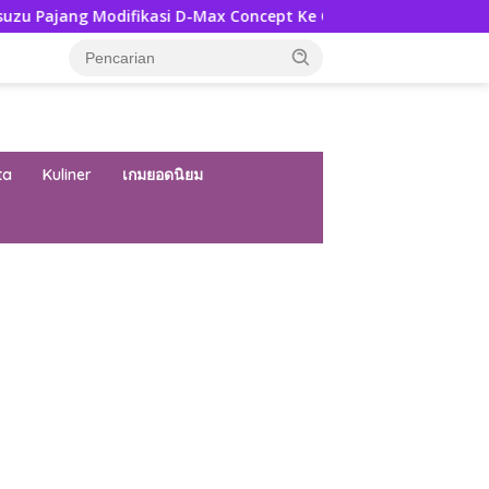
difikasi D-Max Concept Ke GIIAS 2026, Ini Ubahannya
Pe
ta
Kuliner
เกมยอดนิยม
ar besar starlight princess1000 bagi bonus