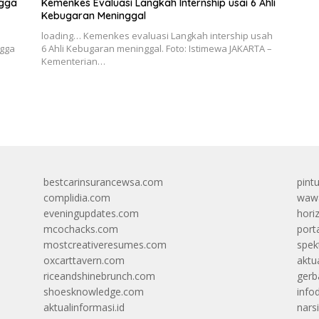
ngga
Kemenkes Evaluasi Langkah Internship usai 6 Ahli
Kebugaran Meninggal
loading… Kemenkes evaluasi Langkah intership usah
ngga
6 Ahli Kebugaran meninggal. Foto: Istimewa JAKARTA –
Kementerian…
bestcarinsurancewsa.com
pint
complidia.com
wawa
eveningupdates.com
hori
mcochacks.com
port
mostcreativeresumes.com
spek
oxcarttavern.com
aktu
riceandshinebrunch.com
gerb
shoesknowledge.com
info
aktualinformasi.id
narsi