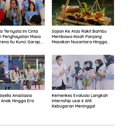
a Ternyata Ini Cinta
Sajian Ke Atas Rakit Bambu
n Penghayatan Masa
Membawa Kisah Panjang
ena Itu Kunci Garap
Masakan Nusantara Hingga
Balap Kendaraan
Tatakan Makan
r Roda Dua
Gisella Anastasia
Kemenkes Evaluasi Langkah
 Anak Hingga Era
Internship usai 6 Ahli
Kebugaran Meninggal