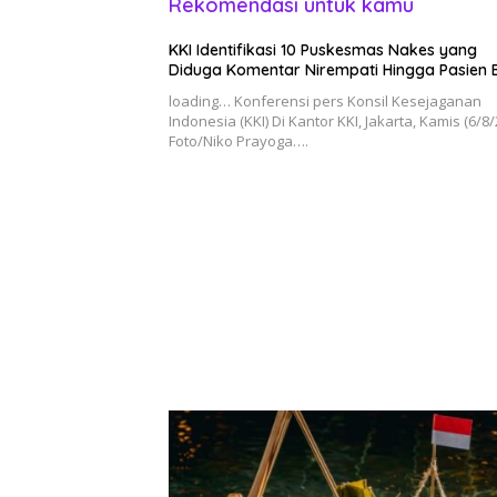
Rekomendasi untuk kamu
KKI Identifikasi 10 Puskesmas Nakes yang
Diduga Komentar Nirempati Hingga Pasien 
loading… Konferensi pers Konsil Kesejaganan
Indonesia (KKI) Di Kantor KKI, Jakarta, Kamis (6/8/
Foto/Niko Prayoga….