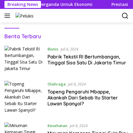
Langsung
 Ciptakan Efek Berganda Untuk Ekonomi
Breaking News
Prestasi dan 
ke
konten
Pelukis
Berita Terbaru
Bisnis
Juli 8, 2024
Pabrik Tekstil RI Bertumbangan,
Tinggal Sisa Satu Di Jakarta Timur
Olahraga
Juli 8, 2024
Topeng Pengaruhi Mbappe,
Akankah Dari Sebab Itu Starter
Lawan Spanyol?
Kesehatan
Juli 8, 2024