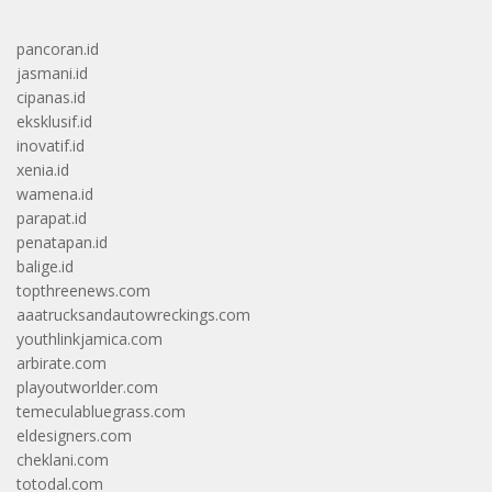
pancoran.id
jasmani.id
cipanas.id
eksklusif.id
inovatif.id
xenia.id
wamena.id
parapat.id
penatapan.id
balige.id
topthreenews.com
aaatrucksandautowreckings.com
youthlinkjamica.com
arbirate.com
playoutworlder.com
temeculabluegrass.com
eldesigners.com
cheklani.com
totodal.com