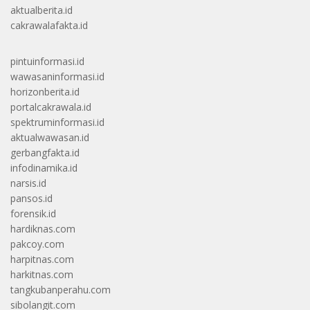
aktualberita.id
cakrawalafakta.id
pintuinformasi.id
wawasaninformasi.id
horizonberita.id
portalcakrawala.id
spektruminformasi.id
aktualwawasan.id
gerbangfakta.id
infodinamika.id
narsis.id
pansos.id
forensik.id
hardiknas.com
pakcoy.com
harpitnas.com
harkitnas.com
tangkubanperahu.com
sibolangit.com