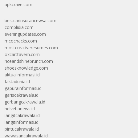
apkcrave.com
bestcarinsurancewsa.com
complidia.com
eveningupdates.com
mcochacks.com
mostcreativeresumes.com
oxcarttavern.com
riceandshinebrunch.com
shoesknowledge.com
aktualinformasi.id
faktadunia.id
gapurainformasi.id
gariscakrawala.id
gerbangcakrawala.id
helvetianews.id
langitcakrawala.id
langitinformasi.id
pintucakrawala.id
wawasancakrawala.id