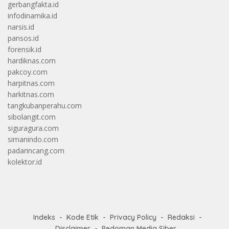
gerbangfakta.id
infodinamika.id
narsis.id
pansos.id
forensik.id
hardiknas.com
pakcoy.com
harpitnas.com
harkitnas.com
tangkubanperahu.com
sibolangit.com
siguragura.com
simanindo.com
padarincang.com
kolektor.id
Indeks
Kode Etik
Privacy Policy
Redaksi
Disclaimer
Pedoman Media Siber