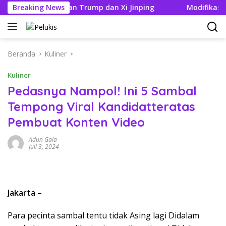
Langsung
 Pertemuan Trump dan Xi Jinping
Breaking News
Modifikasi Ayla Vint
ke
konten
Beranda
Kuliner
Kuliner
Pedasnya Nampol! Ini 5 Sambal
Tempong Viral Kandidatteratas
Pembuat Konten Video
Adun Gala
Juli 3, 2024
Jakarta
–
Para pecinta sambal tentu tidak Asing lagi Didalam