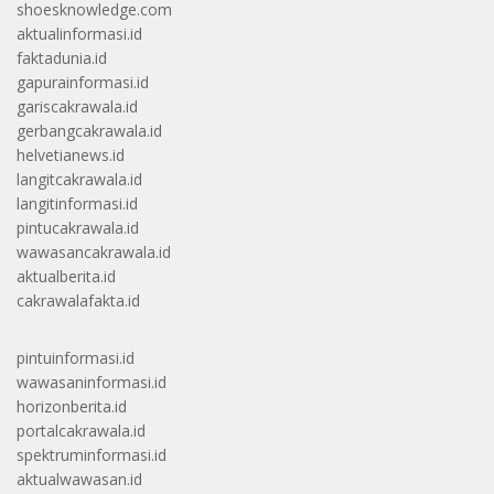
shoesknowledge.com
aktualinformasi.id
faktadunia.id
gapurainformasi.id
gariscakrawala.id
gerbangcakrawala.id
helvetianews.id
langitcakrawala.id
langitinformasi.id
pintucakrawala.id
wawasancakrawala.id
aktualberita.id
cakrawalafakta.id
pintuinformasi.id
wawasaninformasi.id
horizonberita.id
portalcakrawala.id
spektruminformasi.id
aktualwawasan.id