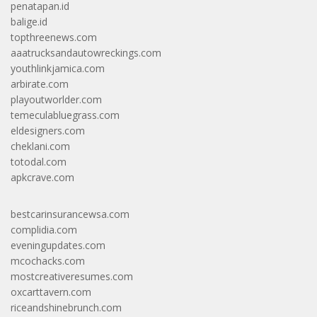
penatapan.id
balige.id
topthreenews.com
aaatrucksandautowreckings.com
youthlinkjamica.com
arbirate.com
playoutworlder.com
temeculabluegrass.com
eldesigners.com
cheklani.com
totodal.com
apkcrave.com
bestcarinsurancewsa.com
complidia.com
eveningupdates.com
mcochacks.com
mostcreativeresumes.com
oxcarttavern.com
riceandshinebrunch.com