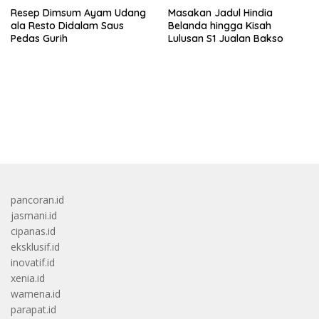
Resep Dimsum Ayam Udang
Masakan Jadul Hindia
ala Resto Didalam Saus
Belanda hingga Kisah
Pedas Gurih
Lulusan S1 Jualan Bakso
bandar besar starlight princess1000 bagi bonus
pancoran.id
jasmani.id
cipanas.id
eksklusif.id
inovatif.id
xenia.id
wamena.id
parapat.id