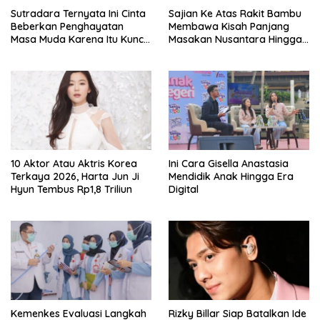
Sutradara Ternyata Ini Cinta
Sajian Ke Atas Rakit Bambu
Beberkan Penghayatan
Membawa Kisah Panjang
Masa Muda Karena Itu Kunci
Masakan Nusantara Hingga
Garap Adegan Balap
Tatakan Makan
Kendaraan Bermotor Roda
Dua
10 Aktor Atau Aktris Korea
Ini Cara Gisella Anastasia
Terkaya 2026, Harta Jun Ji
Mendidik Anak Hingga Era
Hyun Tembus Rp1,8 Triliun
Digital
Kemenkes Evaluasi Langkah
Rizky Billar Siap Batalkan Ide