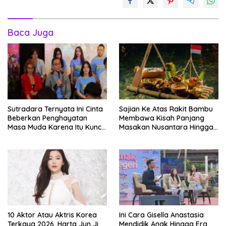
Baca Juga
Sutradara Ternyata Ini Cinta
Sajian Ke Atas Rakit Bambu
Beberkan Penghayatan
Membawa Kisah Panjang
Masa Muda Karena Itu Kunci
Masakan Nusantara Hingga
Garap Adegan Balap
Tatakan Makan
Kendaraan Bermotor Roda
Dua
10 Aktor Atau Aktris Korea
Ini Cara Gisella Anastasia
Terkaya 2026, Harta Jun Ji
Mendidik Anak Hingga Era