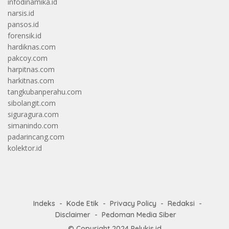
infodinamika.id
narsis.id
pansos.id
forensik.id
hardiknas.com
pakcoy.com
harpitnas.com
harkitnas.com
tangkubanperahu.com
sibolangit.com
siguragura.com
simanindo.com
padarincang.com
kolektor.id
Indeks
Kode Etik
Privacy Policy
Redaksi
Disclaimer
Pedoman Media Siber
© Copyright 2024
Pelukis.id