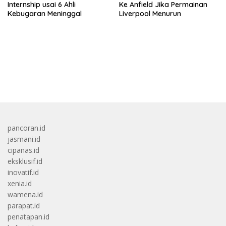
Internship usai 6 Ahli
Ke Anfield Jika Permainan
Kebugaran Meninggal
Liverpool Menurun
bandar besar starlight princess1000 bagi bonus
pancoran.id
jasmani.id
cipanas.id
eksklusif.id
inovatif.id
xenia.id
wamena.id
parapat.id
penatapan.id