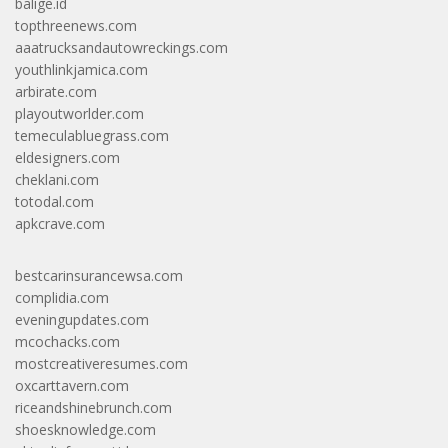
balige.id
topthreenews.com
aaatrucksandautowreckings.com
youthlinkjamica.com
arbirate.com
playoutworlder.com
temeculabluegrass.com
eldesigners.com
cheklani.com
totodal.com
apkcrave.com
bestcarinsurancewsa.com
complidia.com
eveningupdates.com
mcochacks.com
mostcreativeresumes.com
oxcarttavern.com
riceandshinebrunch.com
shoesknowledge.com