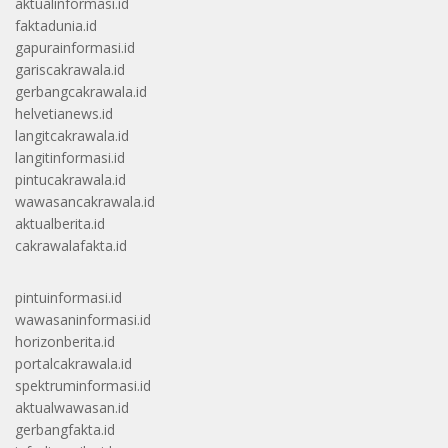
aktualinformasi.id
faktadunia.id
gapurainformasi.id
gariscakrawala.id
gerbangcakrawala.id
helvetianews.id
langitcakrawala.id
langitinformasi.id
pintucakrawala.id
wawasancakrawala.id
aktualberita.id
cakrawalafakta.id
pintuinformasi.id
wawasaninformasi.id
horizonberita.id
portalcakrawala.id
spektruminformasi.id
aktualwawasan.id
gerbangfakta.id