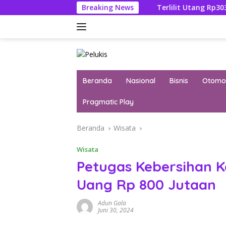
Langsung
idana Febrie Adriansyah
Breaking News
Terlilit Utang Rp303 Triliun, 
ke
konten
Beranda
Nasional
Bisnis
Otomot
Pragmatic Play
Beranda
Wisata
Wisata
Petugas Kebersihan Ke
Uang Rp 800 Jutaan
Adun Gala
Juni 30, 2024