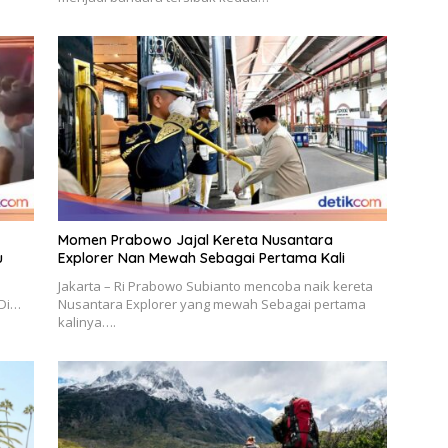
Momen Prabowo Jajal Kereta Nusantara
u
Explorer Nan Mewah Sebagai Pertama Kali
Jakarta – Ri Prabowo Subianto mencoba naik kereta
 Di…
Nusantara Explorer yang mewah Sebagai pertama
kalinya….