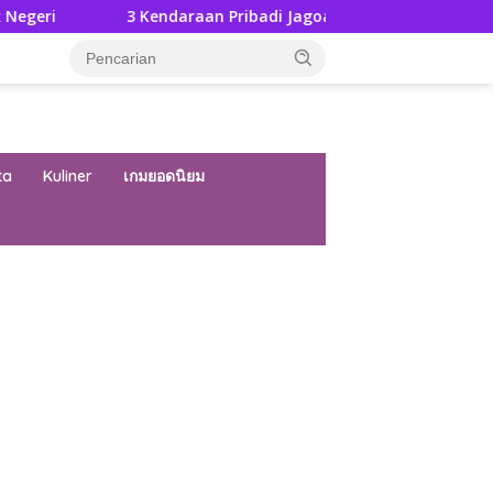
3 Kendaraan Pribadi Jagoan Suzuki Bisa Dijajal Langsung Di
ta
Kuliner
เกมยอดนิยม
ar besar starlight princess1000 bagi bonus