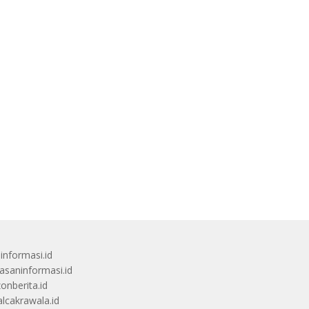
uinformasi.id
saninformasi.id
zonberita.id
alcakrawala.id