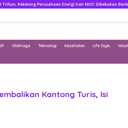
Rekening Perusahaan Energi Iran NIOC Dibekukan Bank Negeri
if
Olahraga
Teknologi
Kesehatan
Life Style
Wisa
band
mbalikan Kantong Turis, Isi