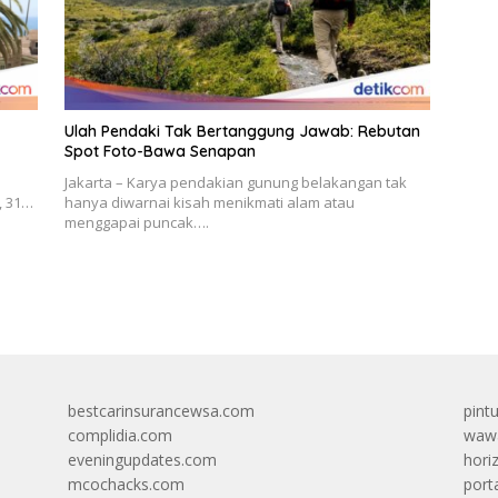
Ulah Pendaki Tak Bertanggung Jawab: Rebutan
Spot Foto-Bawa Senapan
Jakarta – Karya pendakian gunung belakangan tak
, 31…
hanya diwarnai kisah menikmati alam atau
menggapai puncak….
bestcarinsurancewsa.com
pint
complidia.com
wawa
eveningupdates.com
hori
mcochacks.com
port