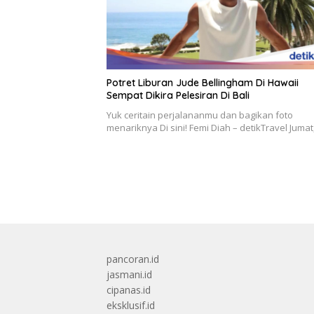
Potret Liburan Jude Bellingham Di Hawaii
Sempat Dikira Pelesiran Di Bali
Yuk ceritain perjalananmu dan bagikan foto
menariknya Di sini! Femi Diah – detikTravel Jumat
pancoran.id
jasmani.id
cipanas.id
eksklusif.id