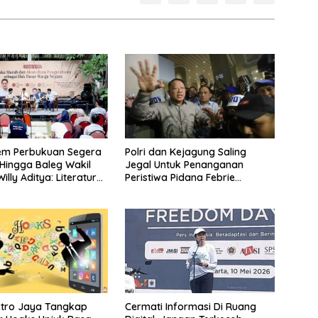
em Perbukuan Segera
Polri dan Kejagung Saling
Hingga Baleg Wakil
Jegal Untuk Penanganan
illy Aditya: Literatur
Peristiwa Pidana Febrie
umsi Otak
Adriansyah
etro Jaya Tangkap
Cermati Informasi Di Ruang