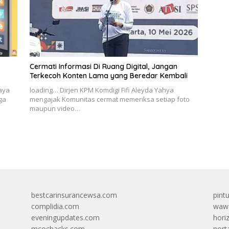
s
Cermati Informasi Di Ruang Digital, Jangan
Terkecoh Konten Lama yang Beredar Kembali
Jaya
loading… Dirjen KPM Komdigi Fifi Aleyda Yahya
ga
mengajak Komunitas cermat memeriksa setiap foto
maupun video…
bestcarinsurancewsa.com
pint
complidia.com
wawa
eveningupdates.com
hori
mcochacks.com
port