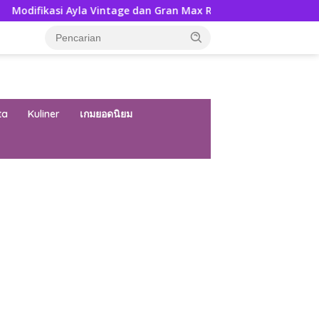
a Vintage dan Gran Max Retro Bersama Sebab Itu Hadiah Undia
ta
Kuliner
เกมยอดนิยม
ar besar starlight princess1000 bagi bonus