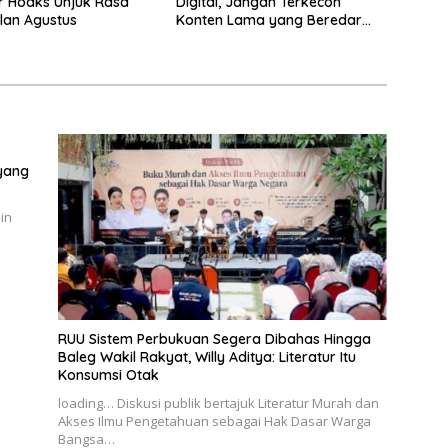
r Hoaks Unjuk Rasa
Digital, Jangan Terkecoh
lan Agustus
Konten Lama yang Beredar
Kembali
yang
in
RUU Sistem Perbukuan Segera Dibahas Hingga
Baleg Wakil Rakyat, Willy Aditya: Literatur Itu
Konsumsi Otak
loading… Diskusi publik bertajuk Literatur Murah dan
Akses Ilmu Pengetahuan sebagai Hak Dasar Warga
Bangsa…