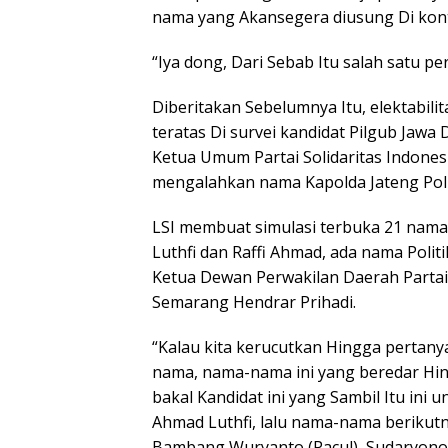
nama yang Akansegera diusung Di konte
“Iya dong, Dari Sebab Itu salah satu pe
Diberitakan Sebelumnya Itu, elektabil
teratas Di survei kandidat Pilgub Jawa D
Ketua Umum Partai Solidaritas Indonesi
mengalahkan nama Kapolda Jateng Pol 
LSI membuat simulasi terbuka 21 nama
Luthfi dan Raffi Ahmad, ada nama Poli
Ketua Dewan Perwakilan Daerah Partai
Semarang Hendrar Prihadi.
“Kalau kita kerucutkan Hingga pertan
nama, nama-nama ini yang beredar Hin
bakal Kandidat ini yang Sambil Itu ini
Ahmad Luthfi, lalu nama-nama berikutn
Bambang Wuryanto (Pacul), Sudaryono,