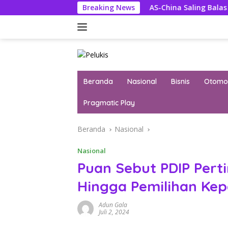
Langsung
Dewan Pengawas
Breaking News
AS-China Saling Balas Hukuman Politik
ke
konten
Beranda
Nasional
Bisnis
Otomot
Pragmatic Play
Beranda
Nasional
Nasional
Puan Sebut PDIP Per
Hingga Pemilihan Kep
Adun Gala
Juli 2, 2024