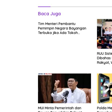
Baca Juga
Tim Menteri Pembantu
Pemimpin Negara Bayangan
Terbuka jika Ada Tokoh
Bangsa yang Mau Bersama
Sebab Itu Dewan Pengawas
RUU Sist
Dibahas 
Rakyat, W
Itu Kons
MUI Minta Pemerintah dan
Polda M