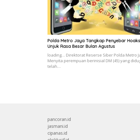
Polda Metro Jaya Tangkap Penyebar Hoak
Unjuk Rasa Besar Bulan Agustus
loading… Direktorat Reserse Siber Polda Metro 
Menyita perempuan berinisial DM (45) yang didu
telah…
pancoran.id
jasmani.id
cipanas.id
eksklusif.id