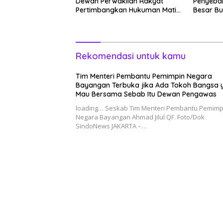
Dewan Perwakilan Rakyat
Penyeba
Pertimbangkan Hukuman Mati
Besar Bu
Bagi Koruptor
Rekomendasi untuk kamu
Tim Menteri Pembantu Pemimpin Negara
Bayangan Terbuka jika Ada Tokoh Bangsa 
Mau Bersama Sebab Itu Dewan Pengawas
loading… Seskab Tim Menteri Pembantu Pemimp
Negara Bayangan Ahmad Jilul QF. Foto/Dok
SindoNews JAKARTA –…