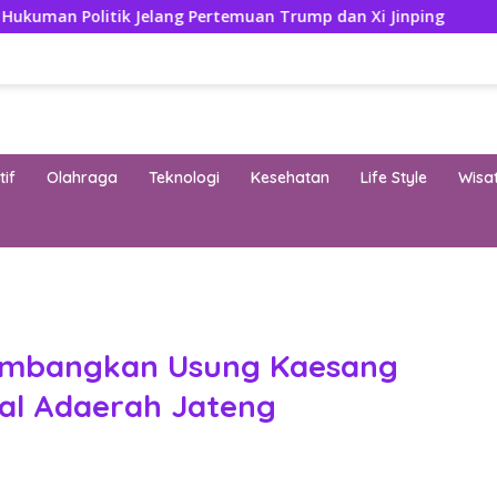
 Jelang Pertemuan Trump dan Xi Jinping
Modifikasi Ayl
if
Olahraga
Teknologi
Kesehatan
Life Style
Wisa
band
timbangkan Usung Kaesang
al Adaerah Jateng