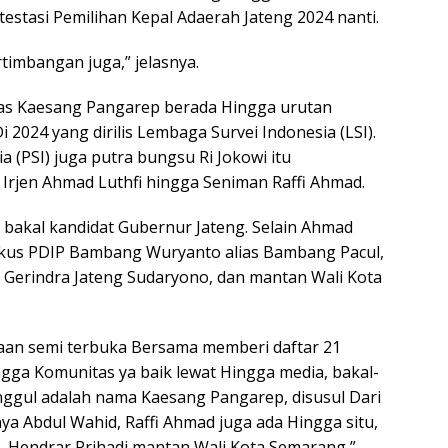
stasi Pemilihan Kepal Adaerah Jateng 2024 nanti.
rtimbangan juga,” jelasnya.
itas Kaesang Pangarep berada Hingga urutan
i 2024 yang dirilis Lembaga Survei Indonesia (LSI).
a (PSI) juga putra bungsu Ri Jokowi itu
Irjen Ahmad Luthfi hingga Seniman Raffi Ahmad.
 bakal kandidat Gubernur Jateng. Selain Ahmad
tikus PDIP Bambang Wuryanto alias Bambang Pacul,
 Gerindra Jateng Sudaryono, dan mantan Wali Kota
yaan semi terbuka Bersama memberi daftar 21
gga Komunitas ya baik lewat Hingga media, bakal-
 unggul adalah nama Kaesang Pangarep, disusul Dari
ya Abdul Wahid, Raffi Ahmad juga ada Hingga situ,
 Hendrar Prihadi mantan Wali Kota Semarang,”