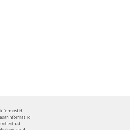
uinformasi.id
saninformasi.id
zonberita.id
alcakrawala.id