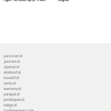
bandar besar starlight princess1000 bagi bonus
pancoran.id
jasmani.id
cipanas.id
eksklusif.id
inovatif.id
xenia.id
wamena.id
parapat.id
penatapan.id
balige.id
topthreenews.com