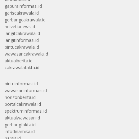
gapurainformasi.id
gariscakrawala.id
gerbangcakrawala.id
helvetianews.id
langitcakrawala.id
langitinformasi.id
pintucakrawala.id
wawasancakrawala.id
aktualberita.id
cakrawalafakta.id
pintuinformasi.id
wawasaninformasi.id
horizonberita.id
portalcakrawala.id
spektruminformasi.id
aktualwawasan.id
gerbangfakta.id
infodinamika.id
narsis.id