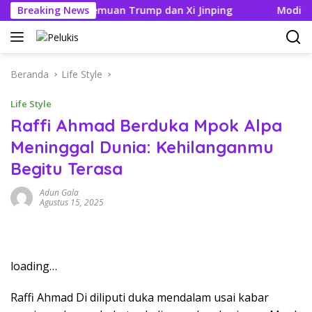
Langsung
k Jelang Pertemuan Trump dan Xi Jinping
Breaking News
Modifikasi Ay
ke
konten
Beranda
Life Style
Life Style
Raffi Ahmad Berduka Mpok Alpa
Meninggal Dunia: Kehilanganmu
Begitu Terasa
Adun Gala
Agustus 15, 2025
loading…
Raffi Ahmad Di diliputi duka mendalam usai kabar