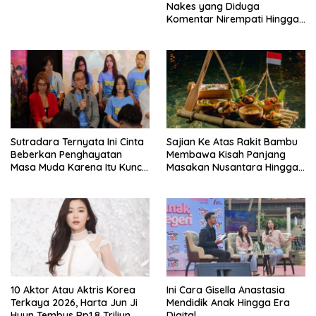
Nakes yang Diduga
Komentar Nirempati Hingga
Pasien BPJS
Sutradara Ternyata Ini Cinta
Sajian Ke Atas Rakit Bambu
Beberkan Penghayatan
Membawa Kisah Panjang
Masa Muda Karena Itu Kunci
Masakan Nusantara Hingga
Garap Adegan Balap
Tatakan Makan
Kendaraan Bermotor Roda
Dua
10 Aktor Atau Aktris Korea
Ini Cara Gisella Anastasia
Terkaya 2026, Harta Jun Ji
Mendidik Anak Hingga Era
Hyun Tembus Rp1,8 Triliun
Digital