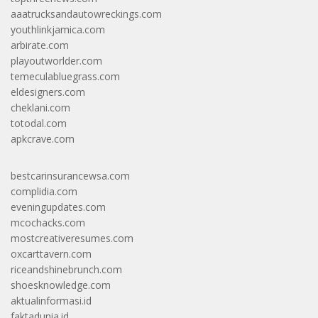
aaatrucksandautowreckings.com
youthlinkjamica.com
arbirate.com
playoutworlder.com
temeculabluegrass.com
eldesigners.com
cheklani.com
totodal.com
apkcrave.com
bestcarinsurancewsa.com
complidia.com
eveningupdates.com
mcochacks.com
mostcreativeresumes.com
oxcarttavern.com
riceandshinebrunch.com
shoesknowledge.com
aktualinformasi.id
faktadunia.id