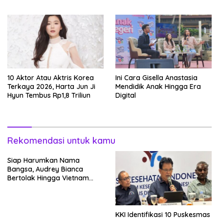
Garap Adegan Balap
Tatakan Makan
Kendaraan Bermotor Roda
Dua
10 Aktor Atau Aktris Korea
Ini Cara Gisella Anastasia
Terkaya 2026, Harta Jun Ji
Mendidik Anak Hingga Era
Hyun Tembus Rp1,8 Triliun
Digital
Rekomendasi untuk kamu
Siap Harumkan Nama
Bangsa, Audrey Bianca
Bertolak Hingga Vietnam
Wakili Indonesia Hingga Miss
World 2026
KKI Identifikasi 10 Puskesmas