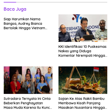
Baca Juga
Siap Harumkan Nama
Bangsa, Audrey Bianca
Bertolak Hingga Vietnam
Wakili Indonesia Hingga Miss
World 2026
KKI Identifikasi 10 Puskesmas
Nakes yang Diduga
Komentar Nirempati Hingga
Pasien BPJS
Sutradara Ternyata Ini Cinta
Sajian Ke Atas Rakit Bambu
Beberkan Penghayatan
Membawa Kisah Panjang
Masa Muda Karena Itu Kunci
Masakan Nusantara Hingga