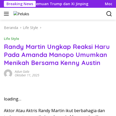
Langsung
ik Jelang Pertemuan Trump dan Xi Jinping
Breaking News
Modifikasi A
ke
konten
Beranda
Life Style
Life Style
Randy Martin Ungkap Reaksi Haru
Pada Amanda Manopo Umumkan
Menikah Bersama Kenny Austin
Adun Gala
Oktober 11, 2025
loading…
Aktor Atau Aktris Randy Martin ikut berbahagia dan