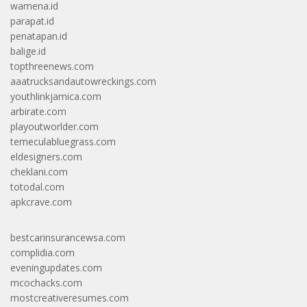
wamena.id
parapat.id
penatapan.id
balige.id
topthreenews.com
aaatrucksandautowreckings.com
youthlinkjamica.com
arbirate.com
playoutworlder.com
temeculabluegrass.com
eldesigners.com
cheklani.com
totodal.com
apkcrave.com
bestcarinsurancewsa.com
complidia.com
eveningupdates.com
mcochacks.com
mostcreativeresumes.com