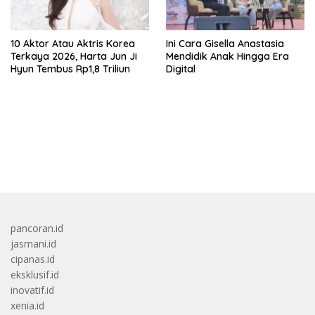
10 Aktor Atau Aktris Korea
Ini Cara Gisella Anastasia
Terkaya 2026, Harta Jun Ji
Mendidik Anak Hingga Era
Hyun Tembus Rp1,8 Triliun
Digital
bandar besar starlight princess1000 bagi bonus
pancoran.id
jasmani.id
cipanas.id
eksklusif.id
inovatif.id
xenia.id