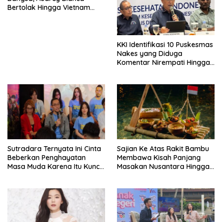
Bertolak Hingga Vietnam
Wakili Indonesia Hingga Miss
World 2026
KKI Identifikasi 10 Puskesmas
Nakes yang Diduga
Komentar Nirempati Hingga
Pasien BPJS
Sutradara Ternyata Ini Cinta
Sajian Ke Atas Rakit Bambu
Beberkan Penghayatan
Membawa Kisah Panjang
Masa Muda Karena Itu Kunci
Masakan Nusantara Hingga
Garap Adegan Balap
Tatakan Makan
Kendaraan Bermotor Roda
Dua