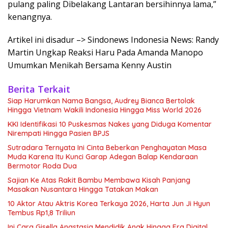
pulang paling Dibelakang Lantaran bersihinnya lama,”
kenangnya.
Artikel ini disadur –> Sindonews Indonesia News: Randy
Martin Ungkap Reaksi Haru Pada Amanda Manopo
Umumkan Menikah Bersama Kenny Austin
Berita Terkait
Siap Harumkan Nama Bangsa, Audrey Bianca Bertolak
Hingga Vietnam Wakili Indonesia Hingga Miss World 2026
KKI Identifikasi 10 Puskesmas Nakes yang Diduga Komentar
Nirempati Hingga Pasien BPJS
Sutradara Ternyata Ini Cinta Beberkan Penghayatan Masa
Muda Karena Itu Kunci Garap Adegan Balap Kendaraan
Bermotor Roda Dua
Sajian Ke Atas Rakit Bambu Membawa Kisah Panjang
Masakan Nusantara Hingga Tatakan Makan
10 Aktor Atau Aktris Korea Terkaya 2026, Harta Jun Ji Hyun
Tembus Rp1,8 Triliun
Ini Cara Gisella Anastasia Mendidik Anak Hingga Era Digital