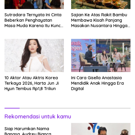
Sutradara Ternyata Ini Cinta
Sajian Ke Atas Rakit Bambu
Beberkan Penghayatan
Membawa Kisah Panjang
Masa Muda Karena Itu Kunci
Masakan Nusantara Hingga
Garap Adegan Balap
Tatakan Makan
Kendaraan Bermotor Roda
Dua
10 Aktor Atau Aktris Korea
Ini Cara Gisella Anastasia
Terkaya 2026, Harta Jun Ji
Mendidik Anak Hingga Era
Hyun Tembus Rp1,8 Triliun
Digital
Rekomendasi untuk kamu
Siap Harumkan Nama
Bangsa, Audrey Bianca