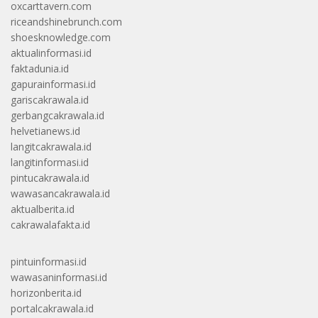
oxcarttavern.com
riceandshinebrunch.com
shoesknowledge.com
aktualinformasi.id
faktadunia.id
gapurainformasi.id
gariscakrawala.id
gerbangcakrawala.id
helvetianews.id
langitcakrawala.id
langitinformasi.id
pintucakrawala.id
wawasancakrawala.id
aktualberita.id
cakrawalafakta.id
pintuinformasi.id
wawasaninformasi.id
horizonberita.id
portalcakrawala.id