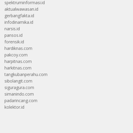
spektruminformasi.id
aktualwawasan.id
gerbangfakta.id
infodinamika.id
narsis.id
pansos.id
forensik.id
hardiknas.com
pakcoy.com
harpitnas.com
harkitnas.com
tangkubanperahu.com
sibolangit.com
siguragura.com
simanindo.com
padarincang.com
kolektor.id