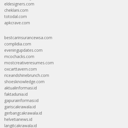
eldesigners.com
cheklani.com
totodal.com
apkcrave.com
bestcarinsurancewsa.com
complidia.com
eveningupdates.com
mcochacks.com
mostcreativeresumes.com
oxcarttavern.com
riceandshinebrunch.com
shoesknowledge.com
aktualinformasi.id
faktadunia.id
gapurainformasi.id
gariscakrawala.id
gerbangcakrawala.id
helvetianews.id
langitcakrawala.id