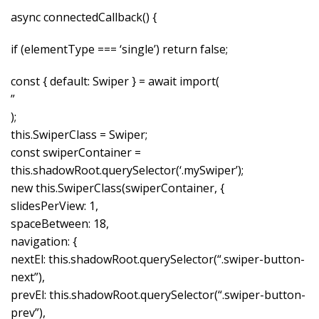
async connectedCallback() {
if (elementType === ‘single’) return false;
const { default: Swiper } = await import(
”
);
this.SwiperClass = Swiper;
const swiperContainer =
this.shadowRoot.querySelector(‘.mySwiper’);
new this.SwiperClass(swiperContainer, {
slidesPerView: 1,
spaceBetween: 18,
navigation: {
nextEl: this.shadowRoot.querySelector(“.swiper-button-
next”),
prevEl: this.shadowRoot.querySelector(“.swiper-button-
prev”),