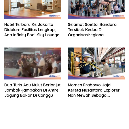
Hotel Terbaru Ke Jakarta
Selamat Soetta! Bandara
Didalam Fasilitas Lengkap,
Tersibuk Kedua Di
Ada Infinity Pool-Sky Lounge
Organisasiregional
Dua Turis Adu Mulut Berlanjut
Momen Prabowo Jajal
Jambak-jambakan Di Antre
Kereta Nusantara Explorer
Jagung Bakar Di Canggu
Nan Mewah Sebagai
Pertama Kali
bandar besar starlight princess1000 bagi bonus