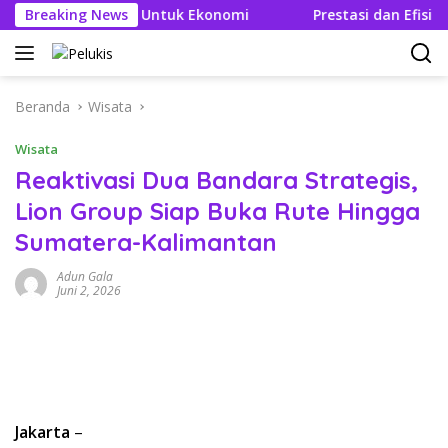
Langsung
ek Berganda Untuk Ekonomi
Breaking News
Prestasi dan Efisien BBM B
ke
konten
Beranda
Wisata
Wisata
Reaktivasi Dua Bandara Strategis,
Lion Group Siap Buka Rute Hingga
Sumatera-Kalimantan
Adun Gala
Juni 2, 2026
Jakarta
–