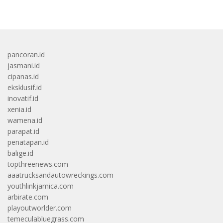
pancoran.id
jasmani.id
cipanas.id
eksklusif.id
inovatif.id
xenia.id
wamena.id
parapat.id
penatapan.id
balige.id
topthreenews.com
aaatrucksandautowreckings.com
youthlinkjamica.com
arbirate.com
playoutworlder.com
temeculabluegrass.com