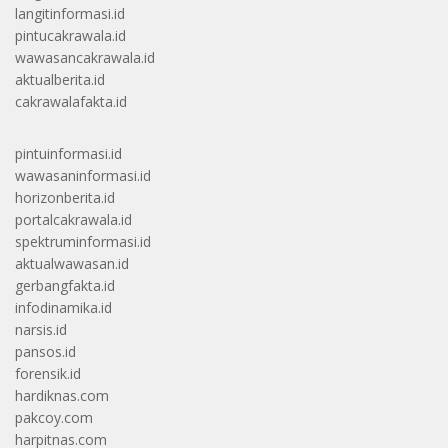
langitinformasi.id
pintucakrawala.id
wawasancakrawala.id
aktualberita.id
cakrawalafakta.id
pintuinformasi.id
wawasaninformasi.id
horizonberita.id
portalcakrawala.id
spektruminformasi.id
aktualwawasan.id
gerbangfakta.id
infodinamika.id
narsis.id
pansos.id
forensik.id
hardiknas.com
pakcoy.com
harpitnas.com