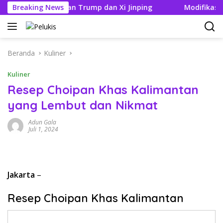
Langsung
ang Pertemuan Trump dan Xi Jinping
Breaking News
Modifikasi Ayla Vi
ke
konten
Beranda
Kuliner
Kuliner
Resep Choipan Khas Kalimantan
yang Lembut dan Nikmat
Adun Gala
Juli 1, 2024
Jakarta
–
Resep Choipan Khas Kalimantan