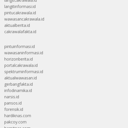
langitcakrawala.id
langitinformasi.id
pintucakrawala.id
wawasancakrawala.id
aktualberita.id
cakrawalafakta.id
pintuinformasi.id
wawasaninformasi.id
horizonberita.id
portalcakrawala.id
spektruminformasi.id
aktualwawasan.id
gerbangfakta.id
infodinamika.id
narsis.id
pansos.id
forensik.id
hardiknas.com
pakcoy.com