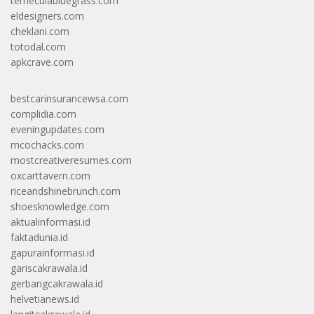
temeculabluegrass.com
eldesigners.com
cheklani.com
totodal.com
apkcrave.com
bestcarinsurancewsa.com
complidia.com
eveningupdates.com
mcochacks.com
mostcreativeresumes.com
oxcarttavern.com
riceandshinebrunch.com
shoesknowledge.com
aktualinformasi.id
faktadunia.id
gapurainformasi.id
gariscakrawala.id
gerbangcakrawala.id
helvetianews.id