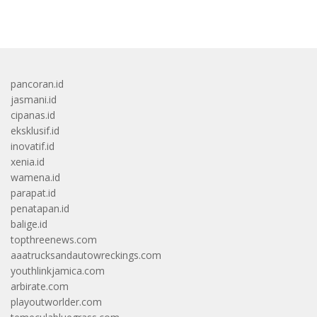
bandar besar starlight princess1000 bagi bonus
pancoran.id
jasmani.id
cipanas.id
eksklusif.id
inovatif.id
xenia.id
wamena.id
parapat.id
penatapan.id
balige.id
topthreenews.com
aaatrucksandautowreckings.com
youthlinkjamica.com
arbirate.com
playoutworlder.com