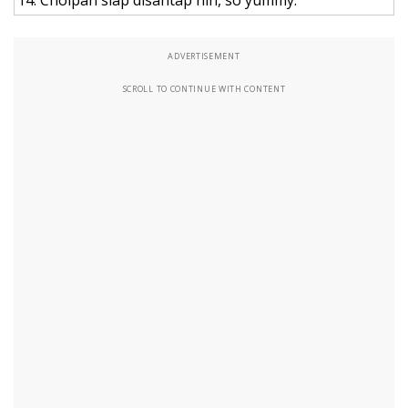
14.
Choipan siap disantap nih, so yummy.
ADVERTISEMENT
SCROLL TO CONTINUE WITH CONTENT