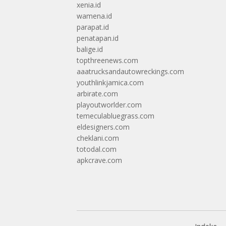
xenia.id
wamena.id
parapat.id
penatapan.id
balige.id
topthreenews.com
aaatrucksandautowreckings.com
youthlinkjamica.com
arbirate.com
playoutworlder.com
temeculabluegrass.com
eldesigners.com
cheklani.com
totodal.com
apkcrave.com