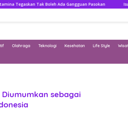
an Tak Boleh Ada Gangguan Pasokan
Isuzu Pajang Mod
if
Olahraga
Teknologi
Kesehatan
Life Style
Wisa
band
n Diumumkan sebagai
ndonesia