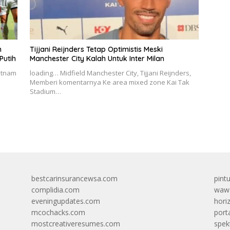
m
Tijjani Reijnders Tetap Optimistis Meski
Putih
Manchester City Kalah Untuk Inter Milan
ietnam
loading… Midfield Manchester City, Tijjani Reijnders,
Memberi komentarnya Ke area mixed zone Kai Tak
Stadium…
bestcarinsurancewsa.com
pint
complidia.com
wawa
eveningupdates.com
hori
mcochacks.com
port
mostcreativeresumes.com
spek