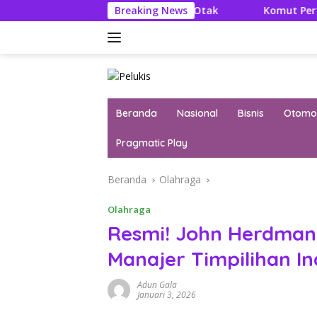
Langsung
 Literatur Itu Konsumsi Otak
Breaking News
Komut Pertamina Tegask
ke
konten
Beranda
Nasional
Bisnis
Otomot
Pragmatic Play
Beranda
Olahraga
Olahraga
Resmi! John Herdma
Manajer Timpilihan I
Adun Gala
Januari 3, 2026