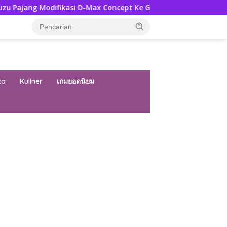
ifikasi D-Max Concept Ke GIIAS 2026, Ini Ubahannya
Pe
ta
Kuliner
เกมยอดนิยม
ar besar starlight princess1000 bagi bonus