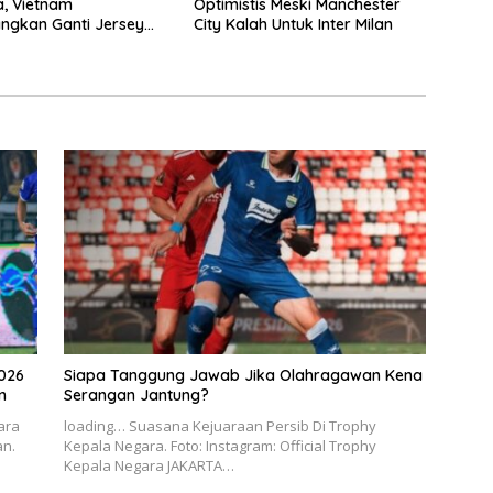
a, Vietnam
Optimistis Meski Manchester
ngkan Ganti Jersey
City Kalah Untuk Inter Milan
arna Putih
026
Siapa Tanggung Jawab Jika Olahragawan Kena
n
Serangan Jantung?
ara
loading… Suasana Kejuaraan Persib Di Trophy
an.
Kepala Negara. Foto: Instagram: Official Trophy
Kepala Negara JAKARTA…