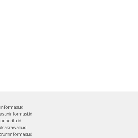
uinformasi.id
saninformasi.id
zonberita.id
alcakrawala.id
truminformasi.id