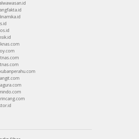
alwawasan.id
angfakta.id
dinamika.id
s.id
os.id
sik.id
iknas.com
coy.com
itnas.com
itnas.com
kubanperahu.com
langit.com
ragura.com
nindo.com
rincang.com
tor.id