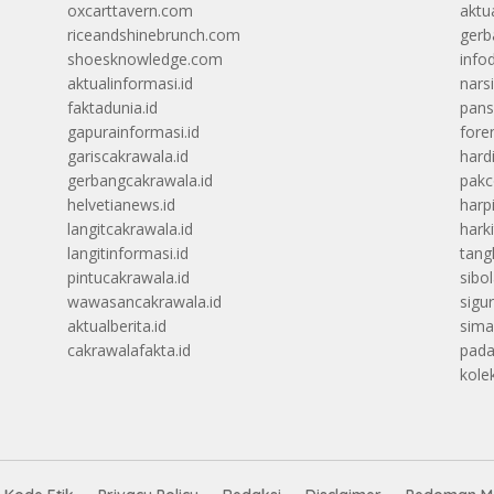
oxcarttavern.com
aktu
riceandshinebrunch.com
gerb
shoesknowledge.com
info
aktualinformasi.id
narsi
faktadunia.id
pans
gapurainformasi.id
foren
gariscakrawala.id
hard
gerbangcakrawala.id
pak
helvetianews.id
harp
langitcakrawala.id
hark
langitinformasi.id
tang
pintucakrawala.id
sibo
wawasancakrawala.id
sigu
aktualberita.id
sima
cakrawalafakta.id
pada
kolek