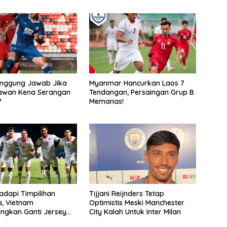
anggung Jawab Jika
Myanmar Hancurkan Laos 7
awan Kena Serangan
Tendangan, Persaingan Grup B
?
Memanas!
adapi Timpilihan
Tijjani Reijnders Tetap
a, Vietnam
Optimistis Meski Manchester
ngkan Ganti Jersey
City Kalah Untuk Inter Milan
arna Putih