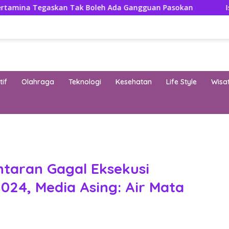
an Tak Boleh Ada Gangguan Pasokan
Isuzu Pajang Mod
if
Olahraga
Teknologi
Kesehatan
Life Style
Wisa
band
taran Gagal Eksekusi
024, Media Asing: Air Mata