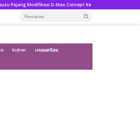
ifikasi D-Max Concept Ke GIIAS 2026, Ini Ubahannya
Pe
ta
Kuliner
เกมยอดนิยม
ar besar starlight princess1000 bagi bonus