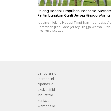
Jelang Hadapi Timpilihan Indonesia, Vietna
Pertimbangkan Ganti Jersey Hingga Warna 
loading… Jelang Hadapi Timpilihan Indonesia, V
Pertimbangkan Ganti Jersey Hingga Warna Putih
BOGOR – Manajer…
pancoran.id
jasmani.id
cipanas.id
eksklusif.id
inovatif.id
xenia.id
wamena.id