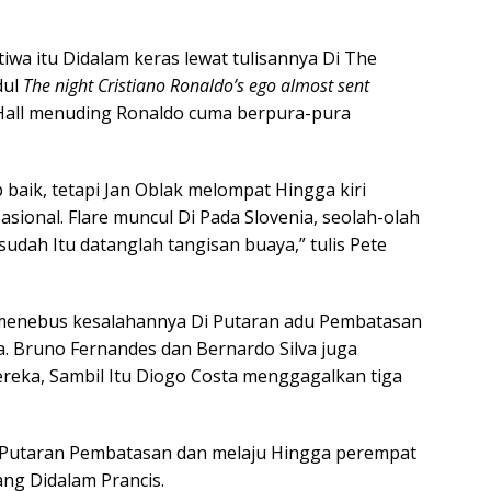
tiwa itu Didalam keras lewat tulisannya Di The
dul
The night Cristiano Ronaldo’s ego almost sent
 Hall menuding Ronaldo cuma berpura-pura
baik, tetapi Jan Oblak melompat Hingga kiri
ional. Flare muncul Di Pada Slovenia, seolah-olah
udah Itu datanglah tangisan buaya,” tulis Pete
 menebus kesalahannya Di Putaran adu Pembatasan
. Bruno Fernandes dan Bernardo Silva juga
eka, Sambil Itu Diogo Costa menggagalkan tiga
i Putaran Pembatasan dan melaju Hingga perempat
ang Didalam Prancis.