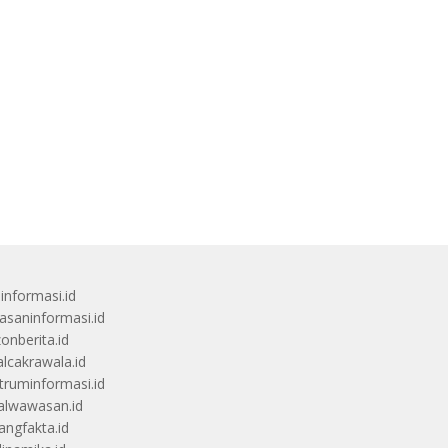
uinformasi.id
saninformasi.id
zonberita.id
alcakrawala.id
truminformasi.id
alwawasan.id
angfakta.id