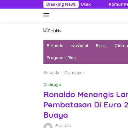
Langsung
 Literatur Itu Konsumsi Otak
Breaking News
Komut Pertamina Tegask
ke
konten
Beranda
Nasional
Bisnis
Otomot
Pragmatic Play
Beranda
Olahraga
Olahraga
Ronaldo Menangis Lan
Pembatasan Di Euro 2
Buaya
Adun Gala