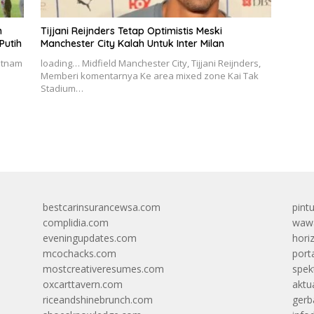
m
Tijjani Reijnders Tetap Optimistis Meski
Putih
Manchester City Kalah Untuk Inter Milan
ietnam
loading… Midfield Manchester City, Tijjani Reijnders,
Memberi komentarnya Ke area mixed zone Kai Tak
Stadium…
bestcarinsurancewsa.com
pint
complidia.com
wawa
eveningupdates.com
hori
mcochacks.com
port
mostcreativeresumes.com
spek
oxcarttavern.com
aktu
riceandshinebrunch.com
gerb