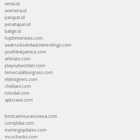
xenia.id
wamena.id
parapat.id
penatapan.id
balige.id
topthreenews.com
aaatrucksandautowreckings.com
youthlinkjamica.com
arbirate.com
playoutworlder.com
temeculabluegrass.com
eldesigners.com
cheklani.com
totodal.com
apkcrave.com
bestcarinsurancewsa.com
complidia.com
eveningupdates.com
mcochacks.com