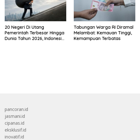
20 Negeri Di Utang
Tabungan Warga RI Diramal
Pemerintah Terbesar Hingga
Melambat: Kemauan Tinggi,
Dunia Tahun 2026, Indonesia
Kemampuan Terbatas
Nomor Berapa?
bandar besar starlight princess1000 bagi bonus
pancoran.id
jasmani.id
cipanas.id
eksklusif.id
inovatif.id