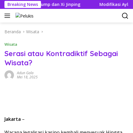
Langsung
rtemuan Trump dan Xi Jinping
Breaking News
Modifikasi Ayla Vintage 
ke
konten
Beranda
Wisata
Wisata
Serasi atau Kontradiktif Sebagai
Wisata?
Adun Gala
Mei 18, 2025
Jakarta
–
Wacana legalisasi kasino kembali menyeruak Hingga