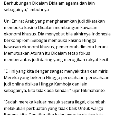
Berhubungan Didalam Didalam agama dan lain
sebagainya,” imbuhnya.
Uni Emirat Arab yang mengharamkan judi dikatakan
membuka kasino Didalam membangun kawasan
ekonomi khusus. Dia menyebut bila akhirnya Indonesia
berkompromi Sebagai membuka kasino Hingga
kawasan ekonomi khusus, pemerintah diminta berani
Memutuskan Aturan itu Didalam tetap fokus
memberantas judi daring yang merugikan rakyat kecil.
“Di ini yang kita dengar sangat menyakitkan dan miris.
Mereka yang bekerja Hingga perusahaan-perusahaan
judi online disiksa Hingga Kamboja dan lain
sebagainya, kita tidak ada kendali,” ujar Hikmahanto.
“Sudah mereka keluar masuk secara ilegal, ditambah
melakukan perbuatan yang tidak baik Untuk warga
Bangsa kita. Dan tiba-tiba kalau mereka disiksa kita