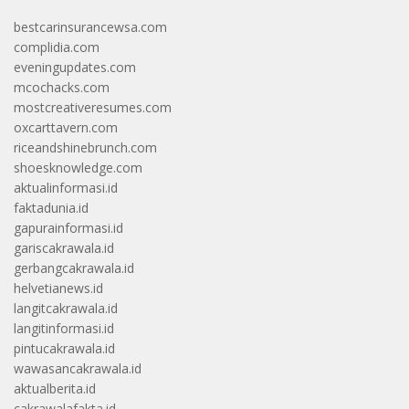
bestcarinsurancewsa.com
complidia.com
eveningupdates.com
mcochacks.com
mostcreativeresumes.com
oxcarttavern.com
riceandshinebrunch.com
shoesknowledge.com
aktualinformasi.id
faktadunia.id
gapurainformasi.id
gariscakrawala.id
gerbangcakrawala.id
helvetianews.id
langitcakrawala.id
langitinformasi.id
pintucakrawala.id
wawasancakrawala.id
aktualberita.id
cakrawalafakta.id