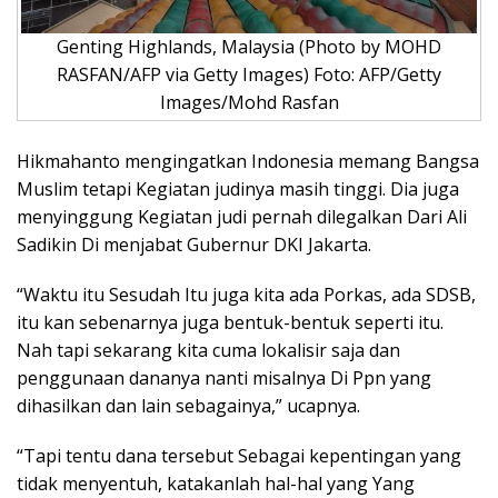
Genting Highlands, Malaysia (Photo by MOHD
RASFAN/AFP via Getty Images) Foto: AFP/Getty
Images/Mohd Rasfan
Hikmahanto mengingatkan Indonesia memang Bangsa
Muslim tetapi Kegiatan judinya masih tinggi. Dia juga
menyinggung Kegiatan judi pernah dilegalkan Dari Ali
Sadikin Di menjabat Gubernur DKI Jakarta.
“Waktu itu Sesudah Itu juga kita ada Porkas, ada SDSB,
itu kan sebenarnya juga bentuk-bentuk seperti itu.
Nah tapi sekarang kita cuma lokalisir saja dan
penggunaan dananya nanti misalnya Di Ppn yang
dihasilkan dan lain sebagainya,” ucapnya.
“Tapi tentu dana tersebut Sebagai kepentingan yang
tidak menyentuh, katakanlah hal-hal yang Yang