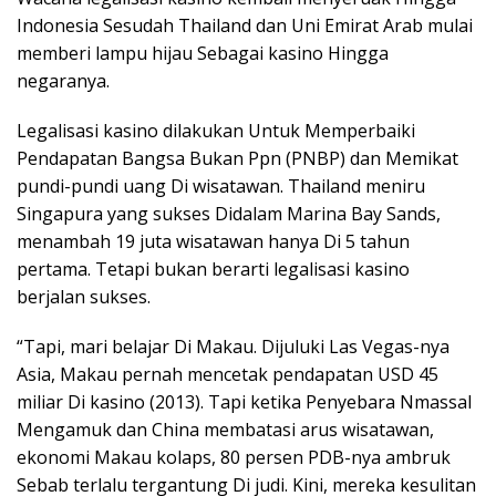
Indonesia Sesudah Thailand dan Uni Emirat Arab mulai
memberi lampu hijau Sebagai kasino Hingga
negaranya.
Legalisasi kasino dilakukan Untuk Memperbaiki
Pendapatan Bangsa Bukan Ppn (PNBP) dan Memikat
pundi-pundi uang Di wisatawan. Thailand meniru
Singapura yang sukses Didalam Marina Bay Sands,
menambah 19 juta wisatawan hanya Di 5 tahun
pertama. Tetapi bukan berarti legalisasi kasino
berjalan sukses.
“Tapi, mari belajar Di Makau. Dijuluki Las Vegas-nya
Asia, Makau pernah mencetak pendapatan USD 45
miliar Di kasino (2013). Tapi ketika Penyebara Nmassal
Mengamuk dan China membatasi arus wisatawan,
ekonomi Makau kolaps, 80 persen PDB-nya ambruk
Sebab terlalu tergantung Di judi. Kini, mereka kesulitan