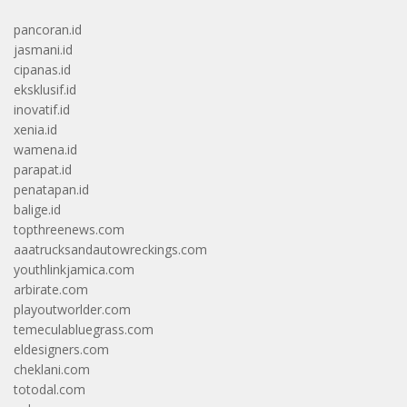
pancoran.id
jasmani.id
cipanas.id
eksklusif.id
inovatif.id
xenia.id
wamena.id
parapat.id
penatapan.id
balige.id
topthreenews.com
aaatrucksandautowreckings.com
youthlinkjamica.com
arbirate.com
playoutworlder.com
temeculabluegrass.com
eldesigners.com
cheklani.com
totodal.com