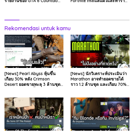
รายงานของ GTA 6 Countdown
Fortnite กระแสแผ่วและทำราย
ระบุว่า Grand Theft Auto 6
ได้ลดลง . Epic Games บริษัท
ภาคหลักลำดับที่ 6…
ยักษ์ใหญ่ผู้สร้…
Rekomendasi untuk kamu
[News] Pearl Abyss หุ้นขึ้น
[News] นักวิเคราะห์ประเมินว่า
เกือบ 30% หลัง Crimson
Marathon อาจทำยอดขายได้
Desert ยอดขายทะลุ 3 ล้านชุด
ราว 1.2 ล้านชุด และเกือบ 70%
และรีวิวผู้เล่นดีขึ้น . จากรายงาน
มาจากบน Steam . คุณ Rhyss
ของ Dr.Se…
Elliott นักว…