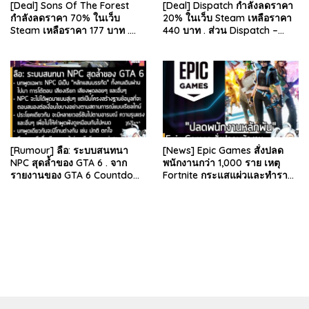
[Deal] Sons Of The Forest
[Deal] Dispatch กำลังลดราคา
กำลังลดราคา 70% ในเว็บ
20% ในเว็บ Steam เหลือราคา
Steam เหลือราคา 177 บาท .
440 บาท . ส่วน Dispatch –
ส่วน The Forest ภาคแรก ลด
Digital Deluxe Edition ลด 20%
78% เหลือ 63.53 บา…
เหลือ 583…
[Rumour] ลือ: ระบบสนทนา
[News] Epic Games สั่งปลด
NPC สุดล้ำของ GTA 6 . จาก
พนักงานกว่า 1,000 ราย เหตุ
รายงานของ GTA 6 Countdown
Fortnite กระแสแผ่วและทำราย
ระบุว่า Grand Theft Auto 6
ได้ลดลง . Epic Games บริษัท
ภาคหลักลำดับที่ 6…
ยักษ์ใหญ่ผู้สร้…
bandar besar starlight princess1000 bagi bonus