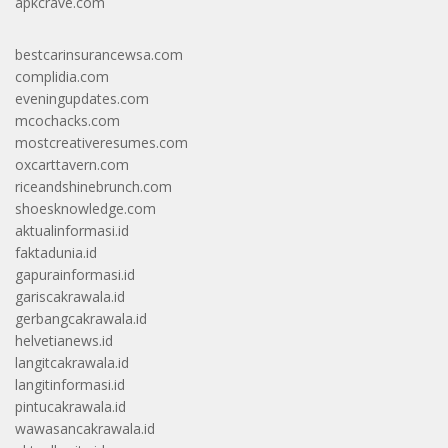
apkcrave.com
bestcarinsurancewsa.com
complidia.com
eveningupdates.com
mcochacks.com
mostcreativeresumes.com
oxcarttavern.com
riceandshinebrunch.com
shoesknowledge.com
aktualinformasi.id
faktadunia.id
gapurainformasi.id
gariscakrawala.id
gerbangcakrawala.id
helvetianews.id
langitcakrawala.id
langitinformasi.id
pintucakrawala.id
wawasancakrawala.id