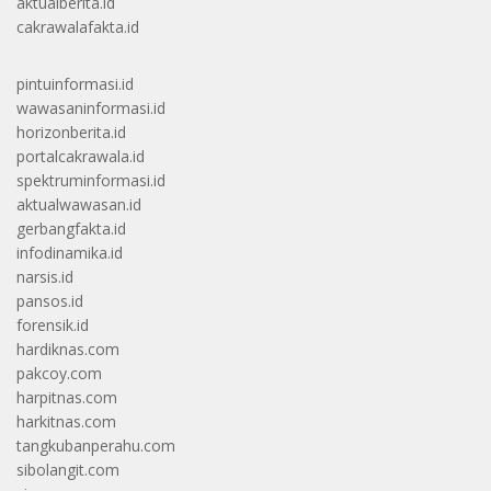
aktualberita.id
cakrawalafakta.id
pintuinformasi.id
wawasaninformasi.id
horizonberita.id
portalcakrawala.id
spektruminformasi.id
aktualwawasan.id
gerbangfakta.id
infodinamika.id
narsis.id
pansos.id
forensik.id
hardiknas.com
pakcoy.com
harpitnas.com
harkitnas.com
tangkubanperahu.com
sibolangit.com