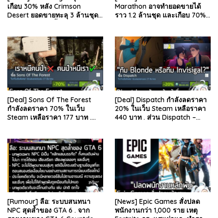
เกือบ 30% หลัง Crimson
Marathon อาจทำยอดขายได้
Desert ยอดขายทะลุ 3 ล้านชุด
ราว 1.2 ล้านชุด และเกือบ 70%
และรีวิวผู้เล่นดีขึ้น . จากรายงาน
มาจากบน Steam . คุณ Rhyss
ของ Dr.Se…
Elliott นักว…
[Deal] Sons Of The Forest
[Deal] Dispatch กำลังลดราคา
กำลังลดราคา 70% ในเว็บ
20% ในเว็บ Steam เหลือราคา
Steam เหลือราคา 177 บาท .
440 บาท . ส่วน Dispatch –
ส่วน The Forest ภาคแรก ลด
Digital Deluxe Edition ลด 20%
78% เหลือ 63.53 บา…
เหลือ 583…
[Rumour] ลือ: ระบบสนทนา
[News] Epic Games สั่งปลด
NPC สุดล้ำของ GTA 6 . จาก
พนักงานกว่า 1,000 ราย เหตุ