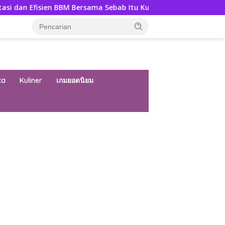
BBM Bersama Sebab Itu Kunci
Milanisti Indonesia Hadir
ta
Kuliner
เกมยอดนิยม
ar besar starlight princess1000 bagi bonus