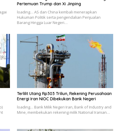
Pertemuan Trump dan Xi Jinping
agai
loading… AS dan China kembali menerapkan
Hukuman Politik serta pengendalian Penjualan
Barang Hingga Luar Negeri…
Terlilit Utang Rp303 Triliun, Rekening Perusahaan
Energi Iran NIOC Dibekukan Bank Negeri
o)
loading… Bank Milik Negeri Iran, Bank of Industry and
nt
Mine, membekukan rekening milik National Iranian…