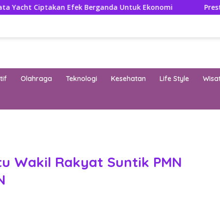
an Efek Berganda Untuk Ekonomi
Prestasi dan Efisien 
if
Olahraga
Teknologi
Kesehatan
Life Style
Wisa
band
stu Wakil Rakyat Suntik PMN
N