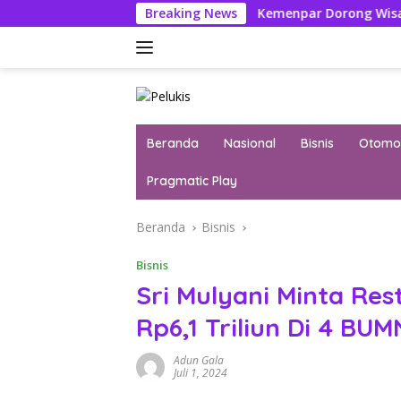
Langsung
s Ikuti Seleksi
Breaking News
Kemenpar Dorong Wisata Yacht Ciptak
ke
konten
Beranda
Nasional
Bisnis
Otomot
Pragmatic Play
Beranda
Bisnis
Bisnis
Sri Mulyani Minta Re
Rp6,1 Triliun Di 4 BUM
Adun Gala
Juli 1, 2024