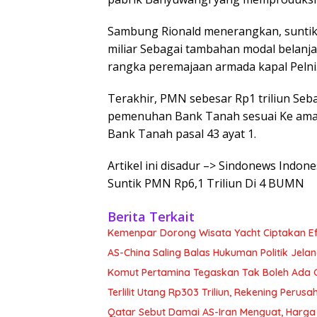
Sambung Rionald menerangkan, suntik
miliar Sebagai tambahan modal belanja
rangka peremajaan armada kapal Pelni
Terakhir, PMN sebesar Rp1 triliun Se
pemenuhan Bank Tanah sesuai Ke aman
Bank Tanah pasal 43 ayat 1.
Artikel ini disadur –> Sindonews Indon
Suntik PMN Rp6,1 Triliun Di 4 BUMN
Berita Terkait
Kemenpar Dorong Wisata Yacht Ciptakan E
AS-China Saling Balas Hukuman Politik Jela
Komut Pertamina Tegaskan Tak Boleh Ada
Terlilit Utang Rp303 Triliun, Rekening Peru
Qatar Sebut Damai AS-Iran Menguat, Harga