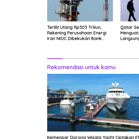
Terlilit Utang Rp303 Triliun,
Qatar Se
Rekening Perusahaan Energi
Menguat,
Iran NIOC Dibekukan Bank
Langsung
Negeri
Rekomendasi untuk kamu
Kemenpar Dorong Wisata Yacht Ciptakan E