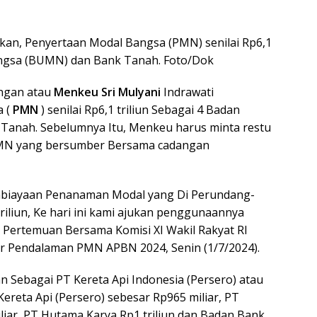
kan, Penyertaan Modal Bangsa (PMN) senilai Rp6,1
Bangsa (BUMN) dan Bank Tanah. Foto/Dok
ngan atau
Menkeu Sri Mulyani
Indrawati
a (
PMN
) senilai Rp6,1 triliun Sebagai 4 Badan
 Tanah. Sebelumnya Itu, Menkeu harus minta restu
PMN yang bersumber Bersama cadangan
biayaan Penanaman Modal yang Di Perundang-
iliun, Ke hari ini kami ajukan penggunaannya
 Di Pertemuan Bersama Komisi XI Wakil Rakyat RI
 Pendalaman PMN APBN 2024, Senin (1/7/2024).
n Sebagai PT Kereta Api Indonesia (Persero) atau
 Kereta Api (Persero) sebesar Rp965 miliar, PT
liar, PT Hutama Karya Rp1 triliun dan Badan Bank