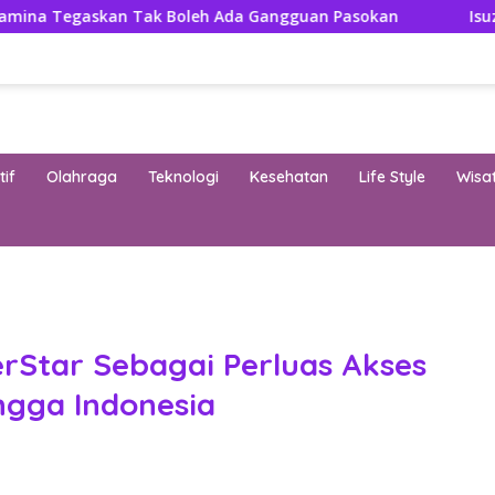
 Tak Boleh Ada Gangguan Pasokan
Isuzu Pajang Modif
if
Olahraga
Teknologi
Kesehatan
Life Style
Wisa
band
erStar Sebagai Perluas Akses
ngga Indonesia