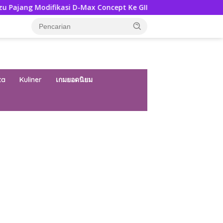
ikasi D-Max Concept Ke GIIAS 2026, Ini Ubahannya
Pers
ta
Kuliner
เกมยอดนิยม
ar besar starlight princess1000 bagi bonus