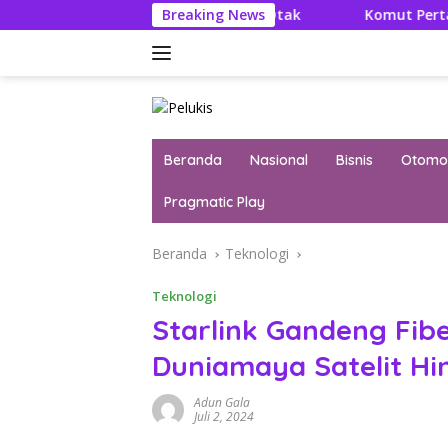
Langsung
iteratur Itu Konsumsi Otak
Breaking News
Komut Pertamina Tegaskan
ke
konten
Beranda
Nasional
Bisnis
Otomot
Pragmatic Play
Beranda
Teknologi
Teknologi
Starlink Gandeng Fib
Duniamaya Satelit Hi
Adun Gala
Juli 2, 2024