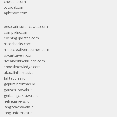
cheklani.com
totodal.com
apkcrave.com
bestcarinsurancewsa.com
complidia.com
eveningupdates.com
mcochacks.com
mostcreativeresumes.com
oxcarttavern.com
riceandshinebrunch.com
shoesknowledge.com
aktualinformasi.id
faktadunia.id
gapurainformasi.id
gariscakrawala.id
gerbangcakrawala.id
helvetianews.id
langitcakrawala.id
langitinformasi.id