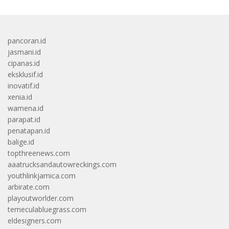
pancoran.id
jasmani.id
cipanas.id
eksklusif.id
inovatif.id
xenia.id
wamena.id
parapat.id
penatapan.id
balige.id
topthreenews.com
aaatrucksandautowreckings.com
youthlinkjamica.com
arbirate.com
playoutworlder.com
temeculabluegrass.com
eldesigners.com