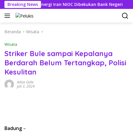
Langsung
g Perusahaan Energi Iran NIOC Dibekukan Bank Negeri
Breaking News
3 
ke
konten
Beranda
Wisata
Wisata
Striker Bule sampai Kepalanya
Berdarah Belum Tertangkap, Polisi
Kesulitan
Adun Gala
Juli 3, 2024
Badung
–