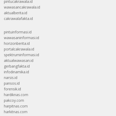
pintucakrawala.id
wawasancakrawala.id
aktualberita.id
cakrawalafakta.id
pintuinformasi.id
wawasaninformasi.id
horizonberita.id
portalcakrawala.id
spektruminformasi.id
aktualwawasan.id
gerbangfakta.id
infodinamika.id
narsis.id
pansos.id
forensik.id
hardiknas.com
pakcoy.com
harpitnas.com
harkitnas.com