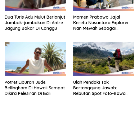
Dua Turis Adu Mulut Berlanjut
Momen Prabowo Jajal
Jambak-jambakan Di Antre
Kereta Nusantara Explorer
Jagung Bakar Di Canggu
Nan Mewah Sebagai
Pertama Kali
Potret Liburan Jude
Ulah Pendaki Tak
Bellingham Di Hawaii Sempat
Bertanggung Jawab:
Dikira Pelesiran Di Bali
Rebutan Spot Foto-Bawa
Senapan
bandar besar starlight princess1000 bagi bonus