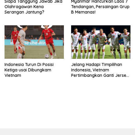
Siapa Tanggung Jawab Jika
Myanmar Hancurkan Laos 7
Olahragawan Kena
Tendangan, Persaingan Grup
Serangan Jantung?
B Memanas!
Indonesia Turun Di Posisi
Jelang Hadapi Timpilihan
Ketiga usai Dibungkam
Indonesia, Vietnam
Vietnam
Pertimbangkan Ganti Jersey
Hingga Warna Putih
bandar besar starlight princess1000 bagi bonus