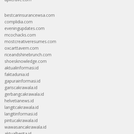
bestcarinsurancewsa.com
complidia.com
eveningupdates.com
mcochacks.com
mostcreativeresumes.com
oxcarttavern.com
riceandshinebrunch.com
shoesknowledge.com
aktualinformasi.id
faktadunia.id
gapurainformasi.id
gariscakrawala.id
gerbangcakrawala.id
helvetianews.id
langitcakrawala.id
langitinformasi.id
pintucakrawala.id
wawasancakrawala.id
aktualberita.id