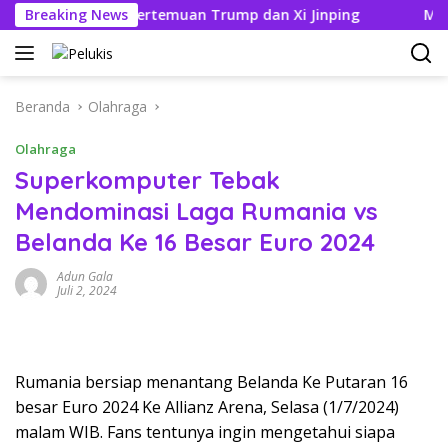
Langsung
itik Jelang Pertemuan Trump dan Xi Jinping
Breaking News
Modifikas
ke
konten
Beranda
Olahraga
Olahraga
Superkomputer Tebak
Mendominasi Laga Rumania vs
Belanda Ke 16 Besar Euro 2024
Adun Gala
Juli 2, 2024
Rumania bersiap menantang Belanda Ke Putaran 16
besar Euro 2024 Ke Allianz Arena, Selasa (1/7/2024)
malam WIB. Fans tentunya ingin mengetahui siapa