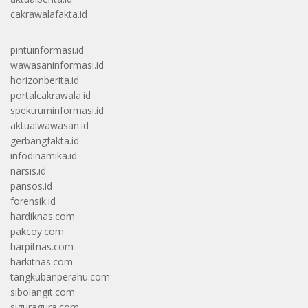
cakrawalafakta.id
pintuinformasi.id
wawasaninformasi.id
horizonberita.id
portalcakrawala.id
spektruminformasi.id
aktualwawasan.id
gerbangfakta.id
infodinamika.id
narsis.id
pansos.id
forensik.id
hardiknas.com
pakcoy.com
harpitnas.com
harkitnas.com
tangkubanperahu.com
sibolangit.com
siguragura.com