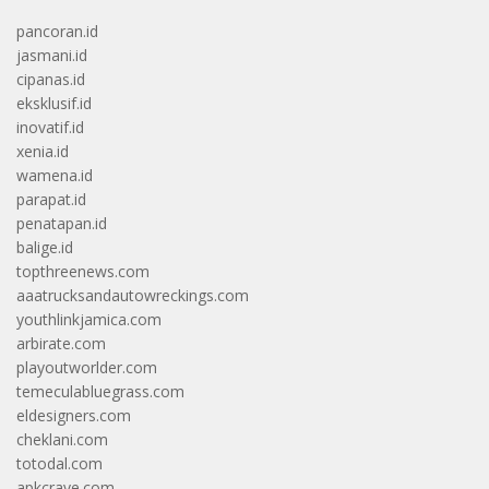
pancoran.id
jasmani.id
cipanas.id
eksklusif.id
inovatif.id
xenia.id
wamena.id
parapat.id
penatapan.id
balige.id
topthreenews.com
aaatrucksandautowreckings.com
youthlinkjamica.com
arbirate.com
playoutworlder.com
temeculabluegrass.com
eldesigners.com
cheklani.com
totodal.com
apkcrave.com