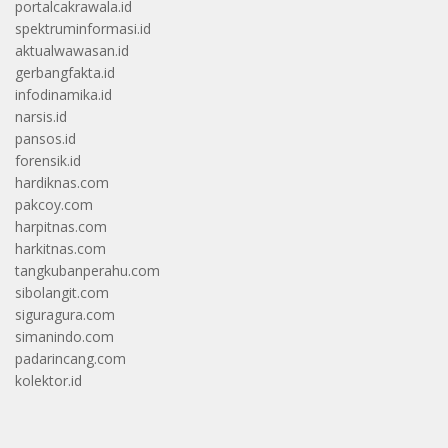
portalcakrawala.id
spektruminformasi.id
aktualwawasan.id
gerbangfakta.id
infodinamika.id
narsis.id
pansos.id
forensik.id
hardiknas.com
pakcoy.com
harpitnas.com
harkitnas.com
tangkubanperahu.com
sibolangit.com
siguragura.com
simanindo.com
padarincang.com
kolektor.id