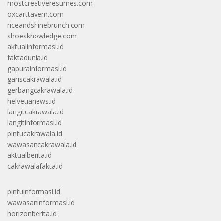
mostcreativeresumes.com
oxcarttavern.com
riceandshinebrunch.com
shoesknowledge.com
aktualinformasi.id
faktadunia.id
gapurainformasi.id
gariscakrawala.id
gerbangcakrawala.id
helvetianews.id
langitcakrawala.id
langitinformasi.id
pintucakrawala.id
wawasancakrawala.id
aktualberita.id
cakrawalafakta.id
pintuinformasi.id
wawasaninformasi.id
horizonberita.id