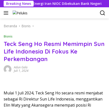
Langsung
ng Perusahaan Energi Iran NIOC Dibekukan Bank Negeri
Breaking News
3
ke
konten
Beranda
Bisnis
Bisnis
Teck Seng Ho Resmi Memimpin Sun
Life Indonesia Di Fokus Ke
Perkembangan
Adun Gala
Juli 1, 2024
Mulai 1 Juli 2024, Teck Seng Ho secara resmi menjabat
sebagai Ri Direktur Sun Life Indonesia, menggantikan
Elin Waty yang Akansegera menempati posisi Ri