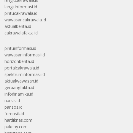
langitcakrawala.id
langitinformasi.id
pintucakrawala.id
wawasancakrawala.id
aktualberita.id
cakrawalafakta.id
pintuinformasi.id
wawasaninformasi.id
horizonberita.id
portalcakrawala.id
spektruminformasi.id
aktualwawasan.id
gerbangfakta.id
infodinamika.id
narsis.id
pansos.id
forensik.id
hardiknas.com
pakcoy.com