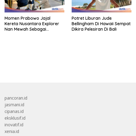
Momen Prabowo Jajal
Potret Liburan Jude
Kereta Nusantara Explorer
Bellingham Di Hawaii Sempat
Nan Mewah Sebagai
Dikira Pelesiran Di Bali
Pertama Kali
bandar besar starlight princess1000 bagi bonus
pancoran.id
jasmani.id
cipanas.id
eksklusif.id
inovatif.id
xenia.id