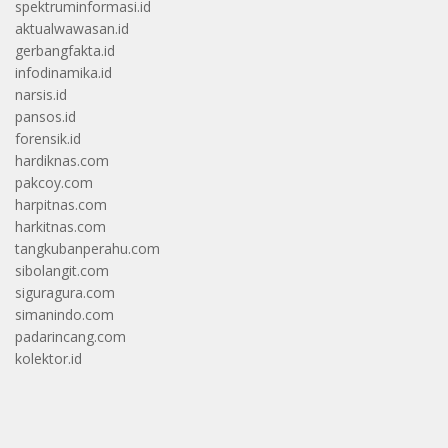
spektruminformasi.id
aktualwawasan.id
gerbangfakta.id
infodinamika.id
narsis.id
pansos.id
forensik.id
hardiknas.com
pakcoy.com
harpitnas.com
harkitnas.com
tangkubanperahu.com
sibolangit.com
siguragura.com
simanindo.com
padarincang.com
kolektor.id