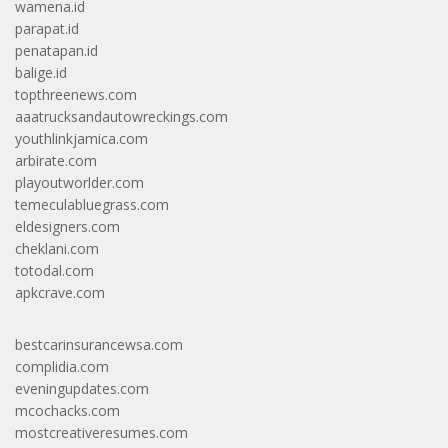
wamena.id
parapat.id
penatapan.id
balige.id
topthreenews.com
aaatrucksandautowreckings.com
youthlinkjamica.com
arbirate.com
playoutworlder.com
temeculabluegrass.com
eldesigners.com
cheklani.com
totodal.com
apkcrave.com
bestcarinsurancewsa.com
complidia.com
eveningupdates.com
mcochacks.com
mostcreativeresumes.com