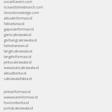
oxcarttavern.com
riceandshinebrunch.com
shoesknowledge.com
aktualinformasi.id
faktadunia.id
gapurainformasi.id
gariscakrawala.id
gerbangcakrawala.id
helvetianews.id
langitcakrawala.id
langitinformasi.id
pintucakrawala.id
wawasancakrawala.id
aktualberita.id
cakrawalafakta.id
pintuinformasi.id
wawasaninformasi.id
horizonberita.id
portalcakrawala.id