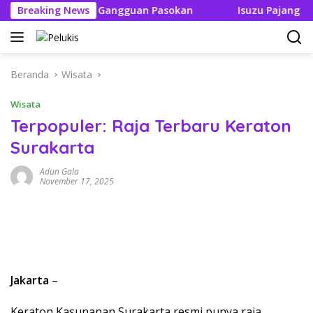
Langsung
k Boleh Ada Gangguan Pasokan
Breaking News
Isuzu Pajang Modifika
ke
konten
Beranda
Wisata
Wisata
Terpopuler: Raja Terbaru Keraton
Surakarta
Adun Gala
November 17, 2025
Jakarta
–
Keraton Kasunanan Surakarta resmi punya raja