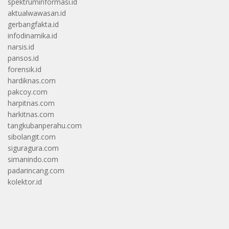
spektruminformasi.id
aktualwawasan.id
gerbangfakta.id
infodinamika.id
narsis.id
pansos.id
forensik.id
hardiknas.com
pakcoy.com
harpitnas.com
harkitnas.com
tangkubanperahu.com
sibolangit.com
siguragura.com
simanindo.com
padarincang.com
kolektor.id