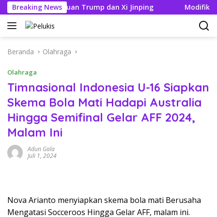
Langsung
elang Pertemuan Trump dan Xi Jinping
Breaking News
Modifikasi Ayla 
ke
konten
Beranda
Olahraga
Olahraga
Timnasional Indonesia U-16 Siapkan
Skema Bola Mati Hadapi Australia
Hingga Semifinal Gelar AFF 2024,
Malam Ini
Adun Gala
Juli 1, 2024
Nova Arianto menyiapkan skema bola mati Berusaha
Mengatasi Socceroos Hingga Gelar AFF, malam ini.