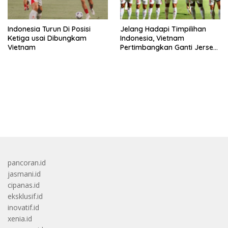
Indonesia Turun Di Posisi
Jelang Hadapi Timpilihan
Ketiga usai Dibungkam
Indonesia, Vietnam
Vietnam
Pertimbangkan Ganti Jersey
Hingga Warna Putih
bandar besar starlight princess1000 bagi bonus
pancoran.id
jasmani.id
cipanas.id
eksklusif.id
inovatif.id
xenia.id