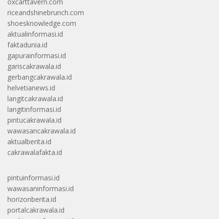
oxcarttavern.com
riceandshinebrunch.com
shoesknowledge.com
aktualinformasi.id
faktadunia.id
gapurainformasi.id
gariscakrawala.id
gerbangcakrawala.id
helvetianews.id
langitcakrawala.id
langitinformasi.id
pintucakrawala.id
wawasancakrawala.id
aktualberita.id
cakrawalafakta.id
pintuinformasi.id
wawasaninformasi.id
horizonberita.id
portalcakrawala.id