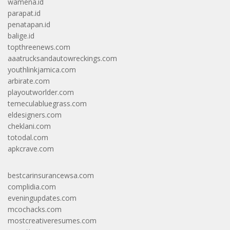
wamena.id
parapat.id
penatapan.id
balige.id
topthreenews.com
aaatrucksandautowreckings.com
youthlinkjamica.com
arbirate.com
playoutworlder.com
temeculabluegrass.com
eldesigners.com
cheklani.com
totodal.com
apkcrave.com
bestcarinsurancewsa.com
complidia.com
eveningupdates.com
mcochacks.com
mostcreativeresumes.com