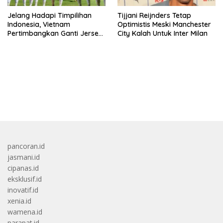
Jelang Hadapi Timpilihan
Tijjani Reijnders Tetap
Indonesia, Vietnam
Optimistis Meski Manchester
Pertimbangkan Ganti Jersey
City Kalah Untuk Inter Milan
Hingga Warna Putih
bandar besar starlight princess1000 bagi bonus
pancoran.id
jasmani.id
cipanas.id
eksklusif.id
inovatif.id
xenia.id
wamena.id
parapat.id