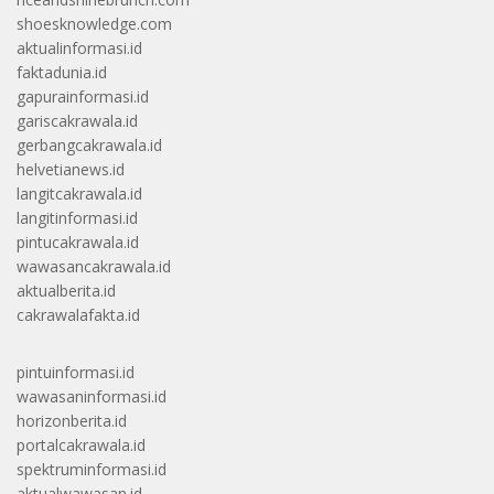
shoesknowledge.com
aktualinformasi.id
faktadunia.id
gapurainformasi.id
gariscakrawala.id
gerbangcakrawala.id
helvetianews.id
langitcakrawala.id
langitinformasi.id
pintucakrawala.id
wawasancakrawala.id
aktualberita.id
cakrawalafakta.id
pintuinformasi.id
wawasaninformasi.id
horizonberita.id
portalcakrawala.id
spektruminformasi.id
aktualwawasan.id