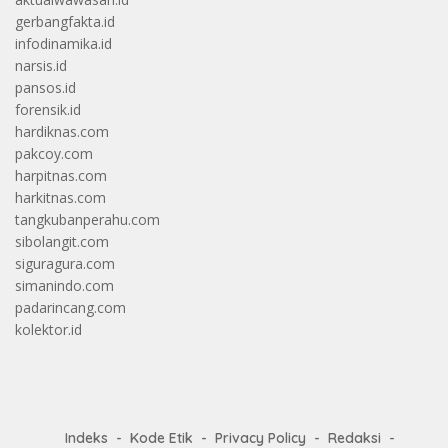
gerbangfakta.id
infodinamika.id
narsis.id
pansos.id
forensik.id
hardiknas.com
pakcoy.com
harpitnas.com
harkitnas.com
tangkubanperahu.com
sibolangit.com
siguragura.com
simanindo.com
padarincang.com
kolektor.id
Indeks
Kode Etik
Privacy Policy
Redaksi