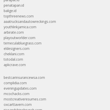
penatapan.id
balige.id
topthreenews.com
aaatrucksandautowreckings.com
youthlinkjamica.com
arbirate.com
playoutworlder.com
temeculabluegrass.com
eldesigners.com
cheklani.com
totodal.com
apkcrave.com
bestcarinsurancewsa.com
complidia.com
eveningupdates.com
mcochacks.com
mostcreativeresumes.com
oxcarttavern.com
riceandshinebrunch.com