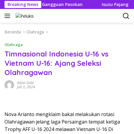
Langsung
ak Boleh Ada Gangguan Pasokan
Breaking News
Isuzu Pajang Modifika
ke
konten
Beranda
Olahraga
Olahraga
Timnasional Indonesia U-16 vs
Vietnam U-16: Ajang Seleksi
Olahragawan
Adun Gala
Juli 3, 2024
Nova Arianto mengklaim bakal melakukan rotasi
Olahragawan jelang laga Persaingan tempat ketiga
Trophy AFF U-16 2024 melawan Vietnam U-16 Di