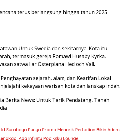
rencana terus berlangsung hingga tahun 2025
atawan Untuk Swedia dan sekitarnya. Kota itu
arah, termasuk gereja Romawi Husaby Kyrka,
wasan satwa liar Österplana Hed och Vall.
Penghayatan sejarah, alam, dan Kearifan Lokal
jelajahi kekayaan warisan kota dan lanskap indah.
esia Berita News: Untuk Tarik Pendatang, Tanah
dia
ld Surabaya Punya Promo Menarik Perhatian Bikin Adem
Lengkap, Ada Infinity Pool-Sky Lounge