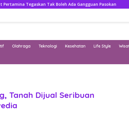
egaskan Tak Boleh Ada Gangguan Pasokan
Isuzu Pajan
if
Olahraga
Teknologi
Kesehatan
Life Style
Wisa
band
g, Tanah Dijual Seribuan
wedia