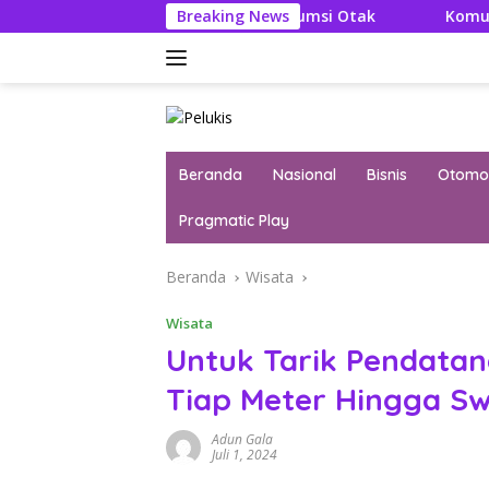
Langsung
itya: Literatur Itu Konsumsi Otak
Breaking News
Komut Pertamina T
ke
konten
Beranda
Nasional
Bisnis
Otomot
Pragmatic Play
Beranda
Wisata
Wisata
Untuk Tarik Pendatan
Tiap Meter Hingga S
Adun Gala
Juli 1, 2024