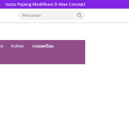
g Modifikasi D-Max Concept Ke GIIAS 2026, Ini Ubahannya
ta
Kuliner
เกมยอดนิยม
ar besar starlight princess1000 bagi bonus