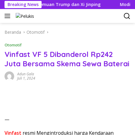
Langsung
k Jelang Pertemuan Trump dan Xi Jinping
Breaking News
Modifikasi Ay
ke
konten
Beranda
Otomotif
Otomotif
Vinfast VF 5 Dibanderol Rp242
Juta Bersama Skema Sewa Baterai
Adun Gala
Juli 1, 2024
—
Vinfast
resmi Mengintroduksi harga Kendaraan