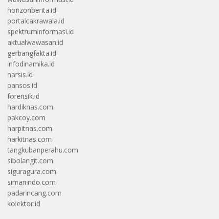
horizonberita.id
portalcakrawala.id
spektruminformasi.id
aktualwawasan.id
gerbangfakta.id
infodinamika.id
narsis.id
pansos.id
forensik.id
hardiknas.com
pakcoy.com
harpitnas.com
harkitnas.com
tangkubanperahu.com
sibolangit.com
siguragura.com
simanindo.com
padarincang.com
kolektor.id