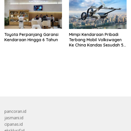
Toyota Perpanjang Garansi
Mimpi Kendaraan Pribadi
Kendaraan Hingga 6 Tahun
Terbang Mobil Volkswagen
Ke China Kandas Sesudah 5
Tahun
bandar besar starlight princess1000 bagi bonus
pancoran.id
jasmani.id
cipanas.id
eksklusif.id