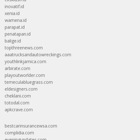
inovatif.id
xenia.id
wamena.id
parapat.id
penatapan.id
balige.id
topthreenews.com
aaatrucksandautowreckings.com
youthlinkjamica.com
arbirate.com
playoutworlder.com
temeculabluegrass.com
eldesigners.com
cheklani.com
totodal.com
apkcrave.com
bestcarinsurancewsa.com
complidia.com
eveningupdates.com