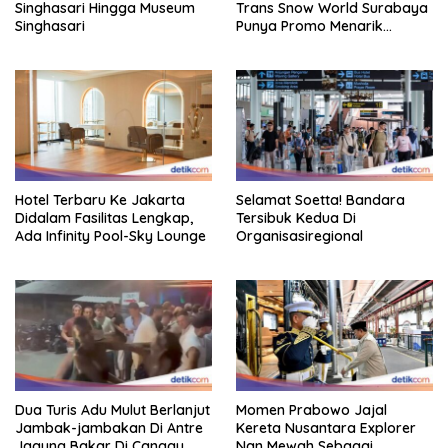
Singhasari Hingga Museum
Trans Snow World Surabaya
Singhasari
Punya Promo Menarik
Perhatian Bikin Adem
Hotel Terbaru Ke Jakarta
Selamat Soetta! Bandara
Didalam Fasilitas Lengkap,
Tersibuk Kedua Di
Ada Infinity Pool-Sky Lounge
Organisasiregional
Dua Turis Adu Mulut Berlanjut
Momen Prabowo Jajal
Jambak-jambakan Di Antre
Kereta Nusantara Explorer
Jagung Bakar Di Canggu
Nan Mewah Sebagai