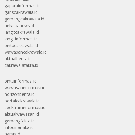
gapurainformasi.id
gariscakrawala.id
gerbangcakrawala.id
helvetianews.id
langitcakrawala.id
langitinformasi.id
pintucakrawala.id
wawasancakrawala.id
aktualberita.id
cakrawalafakta.id
pintuinformasi.id
wawasaninformasi.id
horizonberita.id
portalcakrawala.id
spektruminformasi.id
aktualwawasan.id
gerbangfakta.id
infodinamika.id
narsis.id