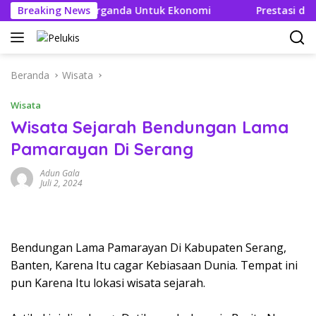
Langsung
takan Efek Berganda Untuk Ekonomi
Breaking News
Prestasi dan Efis
ke
konten
Beranda
Wisata
Wisata
Wisata Sejarah Bendungan Lama
Pamarayan Di Serang
Adun Gala
Juli 2, 2024
Bendungan Lama Pamarayan Di Kabupaten Serang,
Banten, Karena Itu cagar Kebiasaan Dunia. Tempat ini
pun Karena Itu lokasi wisata sejarah.