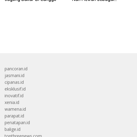
Pertama Kali
bandar besar starlight princess1000 bagi bonus
pancoran.id
jasmani.id
cipanas.id
eksklusif.id
inovatif.id
xenia.id
wamena.id
parapat.id
penatapan.id
balige.id
topthreenews.com