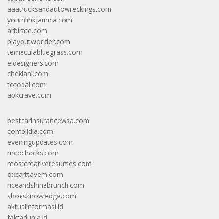
aaatrucksandautowreckings.com
youthlinkjamica.com
arbirate.com
playoutworlder.com
temeculabluegrass.com
eldesigners.com
cheklani.com
totodal.com
apkcrave.com
bestcarinsurancewsa.com
complidia.com
eveningupdates.com
mcochacks.com
mostcreativeresumes.com
oxcarttavern.com
riceandshinebrunch.com
shoesknowledge.com
aktualinformasi.id
faktadunia.id