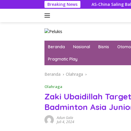
Langsung
tu Dewan Pengawas
Breaking News
AS-China Saling Balas Hukuman Poli
ke
konten
Beranda
Nasional
Bisnis
Otomot
Pragmatic Play
Beranda
Olahraga
Olahraga
Zaki Ubaidillah Target
Badminton Asia Juni
Adun Gala
Juli 4, 2024