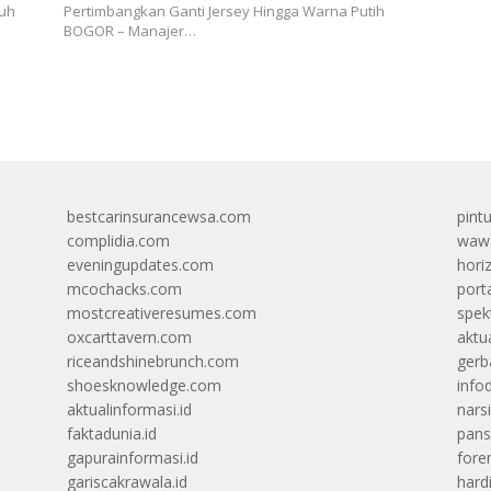
juh
Pertimbangkan Ganti Jersey Hingga Warna Putih
BOGOR – Manajer…
bestcarinsurancewsa.com
pint
complidia.com
wawa
eveningupdates.com
hori
mcochacks.com
port
mostcreativeresumes.com
spek
oxcarttavern.com
aktu
riceandshinebrunch.com
gerb
shoesknowledge.com
info
aktualinformasi.id
narsi
faktadunia.id
pans
gapurainformasi.id
foren
gariscakrawala.id
hard