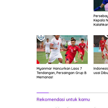
Online Di VISION+
Perseba
Kepala N
Kalahkan
Pembata
Myanmar Hancurkan Laos 7
Indonesia
Tendangan, Persaingan Grup B
usai Di
Memanas!
Rekomendasi untuk kamu