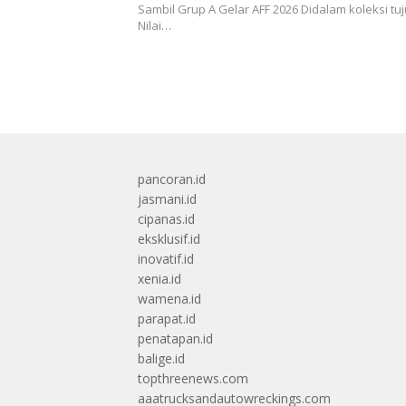
Sambil Grup A Gelar AFF 2026 Didalam koleksi tu
Nilai…
pancoran.id
jasmani.id
cipanas.id
eksklusif.id
inovatif.id
xenia.id
wamena.id
parapat.id
penatapan.id
balige.id
topthreenews.com
aaatrucksandautowreckings.com