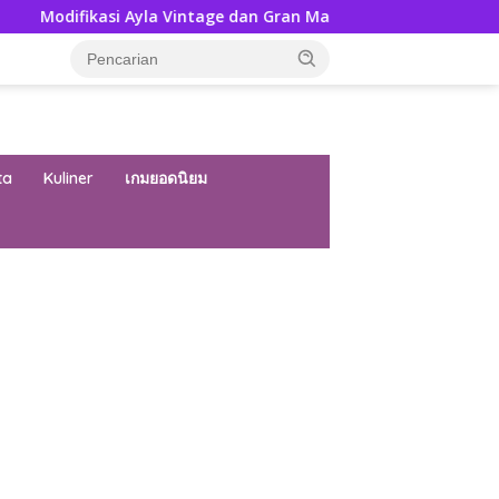
 Ayla Vintage dan Gran Max Retro Bersama Sebab Itu Hadiah Un
ta
Kuliner
เกมยอดนิยม
ar besar starlight princess1000 bagi bonus