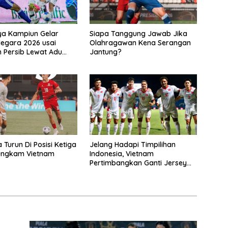
ya Kampiun Gelar
Siapa Tanggung Jawab Jika
egara 2026 usai
Olahragawan Kena Serangan
 Persib Lewat Adu
Jantung?
san
 Turun Di Posisi Ketiga
Jelang Hadapi Timpilihan
bungkam Vietnam
Indonesia, Vietnam
Pertimbangkan Ganti Jersey
Hingga Warna Putih