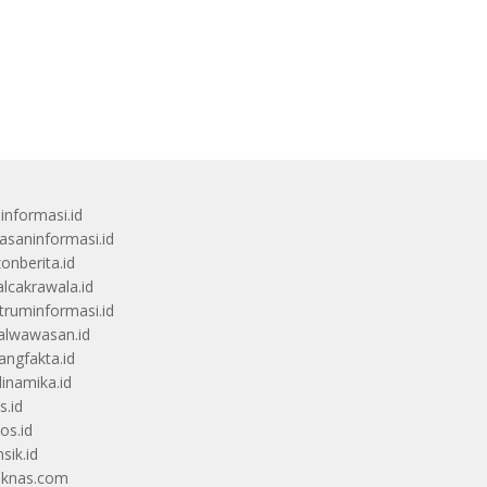
uinformasi.id
saninformasi.id
zonberita.id
alcakrawala.id
truminformasi.id
alwawasan.id
angfakta.id
dinamika.id
s.id
os.id
sik.id
iknas.com