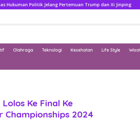
tik Jelang Pertemuan Trump dan Xi Jinping
Modifikasi
if
Olahraga
Teknologi
Kesehatan
Life Style
Wisa
band
 Lolos Ke Final Ke
or Championships 2024