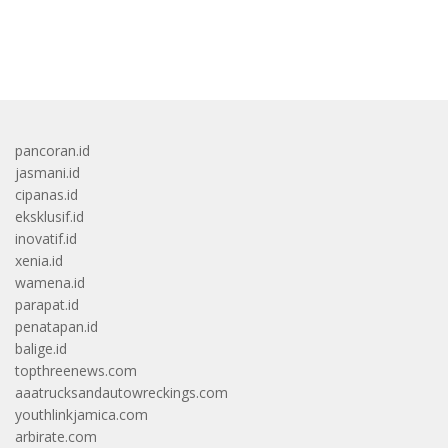
bandar besar starlight princess1000 bagi bonus
pancoran.id
jasmani.id
cipanas.id
eksklusif.id
inovatif.id
xenia.id
wamena.id
parapat.id
penatapan.id
balige.id
topthreenews.com
aaatrucksandautowreckings.com
youthlinkjamica.com
arbirate.com