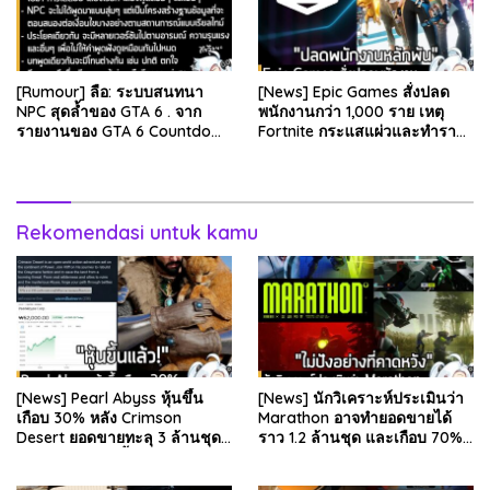
[Rumour] ลือ: ระบบสนทนา
[News] Epic Games สั่งปลด
NPC สุดล้ำของ GTA 6 . จาก
พนักงานกว่า 1,000 ราย เหตุ
รายงานของ GTA 6 Countdown
Fortnite กระแสแผ่วและทำราย
ระบุว่า Grand Theft Auto 6
ได้ลดลง . Epic Games บริษัท
ภาคหลักลำดับที่ 6…
ยักษ์ใหญ่ผู้สร้…
Rekomendasi untuk kamu
[News] Pearl Abyss หุ้นขึ้น
[News] นักวิเคราะห์ประเมินว่า
เกือบ 30% หลัง Crimson
Marathon อาจทำยอดขายได้
Desert ยอดขายทะลุ 3 ล้านชุด
ราว 1.2 ล้านชุด และเกือบ 70%
และรีวิวผู้เล่นดีขึ้น . จากรายงาน
มาจากบน Steam . คุณ Rhyss
ของ Dr.Se…
Elliott นักว…