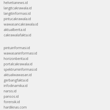
helvetianews.id
langitcakrawala.id
langitinformasi.id
pintucakrawala.id
wawasancakrawala.id
aktualberita.id
cakrawalafakta.id
pintuinformasi.id
wawasaninformasi.id
horizonberita.id
portalcakrawala.id
spektruminformasi.id
aktualwawasan.id
gerbangfakta.id
infodinamika.id
narsis.id
pansos.id
forensik.id
hardiknas.com