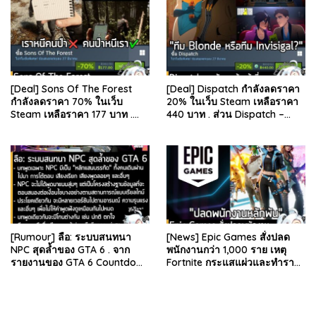
[Deal] Sons Of The Forest
[Deal] Dispatch กำลังลดราคา
กำลังลดราคา 70% ในเว็บ
20% ในเว็บ Steam เหลือราคา
Steam เหลือราคา 177 บาท .
440 บาท . ส่วน Dispatch –
ส่วน The Forest ภาคแรก ลด
Digital Deluxe Edition ลด 20%
78% เหลือ 63.53 บา…
เหลือ 583…
[Rumour] ลือ: ระบบสนทนา
[News] Epic Games สั่งปลด
NPC สุดล้ำของ GTA 6 . จาก
พนักงานกว่า 1,000 ราย เหตุ
รายงานของ GTA 6 Countdown
Fortnite กระแสแผ่วและทำราย
ระบุว่า Grand Theft Auto 6
ได้ลดลง . Epic Games บริษัท
ภาคหลักลำดับที่ 6…
ยักษ์ใหญ่ผู้สร้…