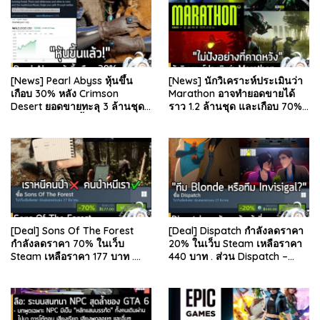
[News] Pearl Abyss หุ้นขึ้น
[News] นักวิเคราะห์ประเมินว่า
เกือบ 30% หลัง Crimson
Marathon อาจทำยอดขายได้
Desert ยอดขายทะลุ 3 ล้านชุด
ราว 1.2 ล้านชุด และเกือบ 70%
และรีวิวผู้เล่นดีขึ้น . จากรายงาน
มาจากบน Steam . คุณ Rhyss
ของ Dr.Se…
Elliott นักว…
[Deal] Sons Of The Forest
[Deal] Dispatch กำลังลดราคา
กำลังลดราคา 70% ในเว็บ
20% ในเว็บ Steam เหลือราคา
Steam เหลือราคา 177 บาท .
440 บาท . ส่วน Dispatch –
ส่วน The Forest ภาคแรก ลด
Digital Deluxe Edition ลด 20%
78% เหลือ 63.53 บา…
เหลือ 583…