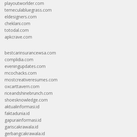
playoutworlder.com
temeculabluegrass.com
eldesigners.com
cheklani.com
totodal.com
apkcrave.com
bestcarinsurancewsa.com
complidia.com
eveningupdates.com
mcochacks.com
mostcreativeresumes.com
oxcarttavern.com
riceandshinebrunch.com
shoesknowledge.com
aktualinformasi.id
faktadunia.id
gapurainformasi.id
gariscakrawala.id
gerbangcakrawala.id