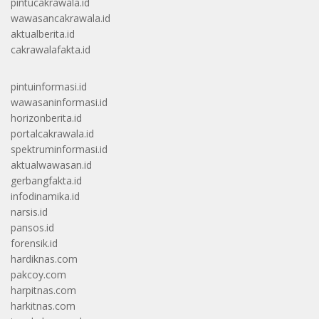
pintucakrawala.id
wawasancakrawala.id
aktualberita.id
cakrawalafakta.id
pintuinformasi.id
wawasaninformasi.id
horizonberita.id
portalcakrawala.id
spektruminformasi.id
aktualwawasan.id
gerbangfakta.id
infodinamika.id
narsis.id
pansos.id
forensik.id
hardiknas.com
pakcoy.com
harpitnas.com
harkitnas.com