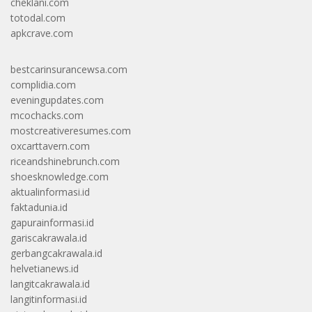
cheklani.com
totodal.com
apkcrave.com
bestcarinsurancewsa.com
complidia.com
eveningupdates.com
mcochacks.com
mostcreativeresumes.com
oxcarttavern.com
riceandshinebrunch.com
shoesknowledge.com
aktualinformasi.id
faktadunia.id
gapurainformasi.id
gariscakrawala.id
gerbangcakrawala.id
helvetianews.id
langitcakrawala.id
langitinformasi.id