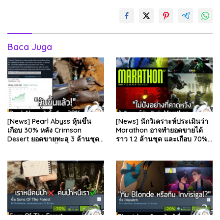
Baca Juga
[News] Pearl Abyss หุ้นขึ้น
[News] นักวิเคราะห์ประเมินว่า
เกือบ 30% หลัง Crimson
Marathon อาจทำยอดขายได้
Desert ยอดขายทะลุ 3 ล้านชุด
ราว 1.2 ล้านชุด และเกือบ 70%
และรีวิวผู้เล่นดีขึ้น . จากรายงาน
มาจากบน Steam . คุณ Rhyss
ของ Dr.Se…
Elliott นักว…