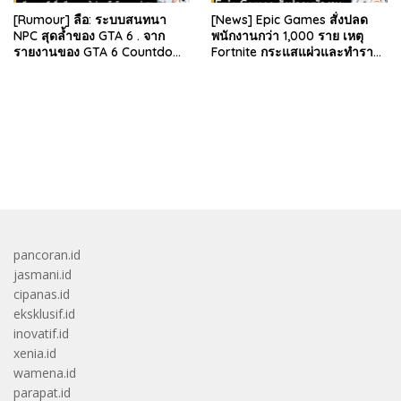
[Rumour] ลือ: ระบบสนทนา
[News] Epic Games สั่งปลด
NPC สุดล้ำของ GTA 6 . จาก
พนักงานกว่า 1,000 ราย เหตุ
รายงานของ GTA 6 Countdown
Fortnite กระแสแผ่วและทำราย
ระบุว่า Grand Theft Auto 6
ได้ลดลง . Epic Games บริษัท
ภาคหลักลำดับที่ 6…
ยักษ์ใหญ่ผู้สร้…
bandar besar starlight princess1000 bagi bonus
pancoran.id
jasmani.id
cipanas.id
eksklusif.id
inovatif.id
xenia.id
wamena.id
parapat.id