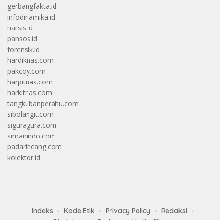
gerbangfakta.id
infodinamika.id
narsis.id
pansos.id
forensik.id
hardiknas.com
pakcoy.com
harpitnas.com
harkitnas.com
tangkubanperahu.com
sibolangit.com
siguragura.com
simanindo.com
padarincang.com
kolektor.id
Indeks
Kode Etik
Privacy Policy
Redaksi