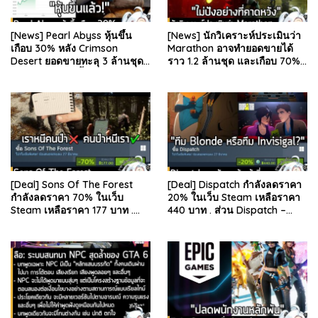
[News] Pearl Abyss หุ้นขึ้น
[News] นักวิเคราะห์ประเมินว่า
เกือบ 30% หลัง Crimson
Marathon อาจทำยอดขายได้
Desert ยอดขายทะลุ 3 ล้านชุด
ราว 1.2 ล้านชุด และเกือบ 70%
และรีวิวผู้เล่นดีขึ้น . จากรายงาน
มาจากบน Steam . คุณ Rhyss
ของ Dr.Se…
Elliott นักว…
[Deal] Sons Of The Forest
[Deal] Dispatch กำลังลดราคา
กำลังลดราคา 70% ในเว็บ
20% ในเว็บ Steam เหลือราคา
Steam เหลือราคา 177 บาท .
440 บาท . ส่วน Dispatch –
ส่วน The Forest ภาคแรก ลด
Digital Deluxe Edition ลด 20%
78% เหลือ 63.53 บา…
เหลือ 583…