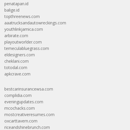
penatapan.id
balige.id
topthreenews.com
aaatrucksandautowreckings.com
youthlinkjamica.com
arbirate.com
playoutworlder.com
temeculabluegrass.com
eldesigners.com
cheklani.com
totodal.com
apkcrave.com
bestcarinsurancewsa.com
complidia.com
eveningupdates.com
mcochacks.com
mostcreativeresumes.com
oxcarttavern.com
riceandshinebrunch.com