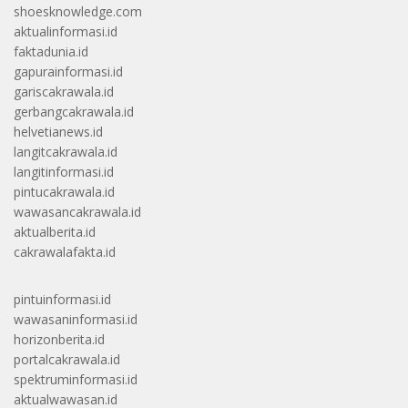
shoesknowledge.com
aktualinformasi.id
faktadunia.id
gapurainformasi.id
gariscakrawala.id
gerbangcakrawala.id
helvetianews.id
langitcakrawala.id
langitinformasi.id
pintucakrawala.id
wawasancakrawala.id
aktualberita.id
cakrawalafakta.id
pintuinformasi.id
wawasaninformasi.id
horizonberita.id
portalcakrawala.id
spektruminformasi.id
aktualwawasan.id