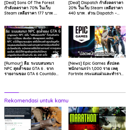
[Deal] Sons Of The Forest
[Deal] Dispatch กำลังลดราคา
กำลังลดราคา 70% ในเว็บ
20% ในเว็บ Steam เหลือราคา
Steam เหลือราคา 177 บาท .
440 บาท . ส่วน Dispatch –
ส่วน The Forest ภาคแรก ลด
Digital Deluxe Edition ลด 20%
78% เหลือ 63.53 บา…
เหลือ 583…
[Rumour] ลือ: ระบบสนทนา
[News] Epic Games สั่งปลด
NPC สุดล้ำของ GTA 6 . จาก
พนักงานกว่า 1,000 ราย เหตุ
รายงานของ GTA 6 Countdown
Fortnite กระแสแผ่วและทำราย
ระบุว่า Grand Theft Auto 6
ได้ลดลง . Epic Games บริษัท
ภาคหลักลำดับที่ 6…
ยักษ์ใหญ่ผู้สร้…
Rekomendasi untuk kamu