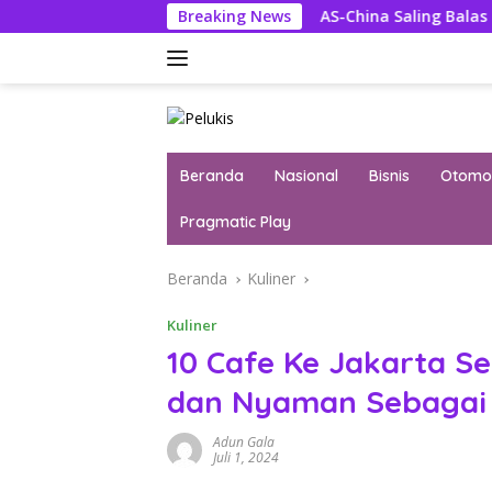
Langsung
u Dewan Pengawas
Breaking News
AS-China Saling Balas Hukuman Polit
ke
konten
Beranda
Nasional
Bisnis
Otomot
Pragmatic Play
Beranda
Kuliner
Kuliner
10 Cafe Ke Jakarta S
dan Nyaman Sebagai
Adun Gala
Juli 1, 2024