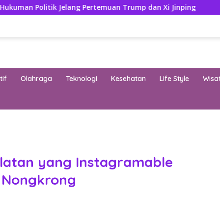
ik Jelang Pertemuan Trump dan Xi Jinping
Modifikasi A
if
Olahraga
Teknologi
Kesehatan
Life Style
Wisa
band
elatan yang Instagramable
 Nongkrong