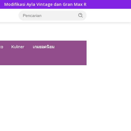
yla Vintage dan Gran Max Retro Bersama Sebab Itu Hadiah Und
ta
Kuliner
เกมยอดนิยม
ar besar starlight princess1000 bagi bonus