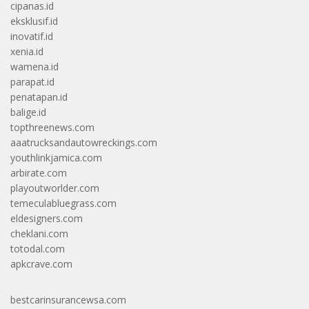
cipanas.id
eksklusif.id
inovatif.id
xenia.id
wamena.id
parapat.id
penatapan.id
balige.id
topthreenews.com
aaatrucksandautowreckings.com
youthlinkjamica.com
arbirate.com
playoutworlder.com
temeculabluegrass.com
eldesigners.com
cheklani.com
totodal.com
apkcrave.com
bestcarinsurancewsa.com