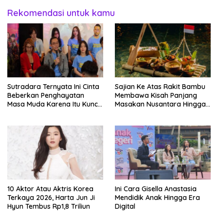
Rekomendasi untuk kamu
Sutradara Ternyata Ini Cinta
Sajian Ke Atas Rakit Bambu
Beberkan Penghayatan
Membawa Kisah Panjang
Masa Muda Karena Itu Kunci
Masakan Nusantara Hingga
Garap Adegan Balap
Tatakan Makan
Kendaraan Bermotor Roda
Dua
10 Aktor Atau Aktris Korea
Ini Cara Gisella Anastasia
Terkaya 2026, Harta Jun Ji
Mendidik Anak Hingga Era
Hyun Tembus Rp1,8 Triliun
Digital