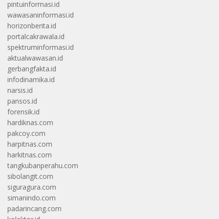
pintuinformasi.id
wawasaninformasi.id
horizonberita.id
portalcakrawala.id
spektruminformasi.id
aktualwawasan.id
gerbangfakta.id
infodinamika.id
narsis.id
pansos.id
forensik.id
hardiknas.com
pakcoy.com
harpitnas.com
harkitnas.com
tangkubanperahu.com
sibolangit.com
siguragura.com
simanindo.com
padarincang.com