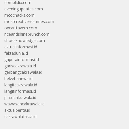
complidia.com
eveningupdates.com
mcochacks.com
mostcreativeresumes.com
oxcarttavern.com
riceandshinebrunch.com
shoesknowledge.com
aktualinformasi.id
faktadunia.id
gapurainformasi.id
gariscakrawala.id
gerbangcakrawala.id
helvetianews.id
langitcakrawala.id
langitinformasi.id
pintucakrawala.id
wawasancakrawala.id
aktualberita.id
cakrawalafakta.id