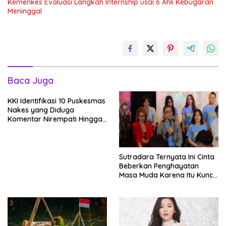
Kemenkes Evaluasi Langkah Internship usai 6 Ahli Kebugaran
Meninggal
Baca Juga
KKI Identifikasi 10 Puskesmas
Nakes yang Diduga
Komentar Nirempati Hingga
Pasien BPJS
Sutradara Ternyata Ini Cinta
Beberkan Penghayatan
Masa Muda Karena Itu Kunci
Garap Adegan Balap
Kendaraan Bermotor Roda
Dua