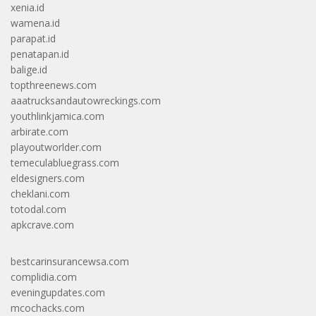
xenia.id
wamena.id
parapat.id
penatapan.id
balige.id
topthreenews.com
aaatrucksandautowreckings.com
youthlinkjamica.com
arbirate.com
playoutworlder.com
temeculabluegrass.com
eldesigners.com
cheklani.com
totodal.com
apkcrave.com
bestcarinsurancewsa.com
complidia.com
eveningupdates.com
mcochacks.com