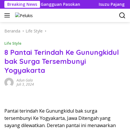
Langsung
ak Boleh Ada Gangguan Pasokan
Breaking News
Isuzu Pajang Modifika
ke
konten
Beranda
Life Style
Life Style
8 Pantai Terindah Ke Gunungkidul
bak Surga Tersembunyi
Yogyakarta
Adun Gala
Juli 3, 2024
Pantai terindah Ke Gunungkidul bak surga
tersembunyi Ke Yogyakarta, Jawa Ditengah yang
sayang dilewatkan. Deretan pantai ini menawarkan