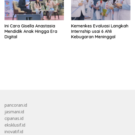
Ini Cara Gisella Anastasia
Kemenkes Evaluasi Langkah
Mendidik Anak Hingga Era
Internship usai 6 Ahli
Digital
Kebugaran Meninggal
bandar besar starlight princess1000 bagi bonus
pancoran.id
jasmani.id
cipanas.id
eksklusif.id
inovatif.id