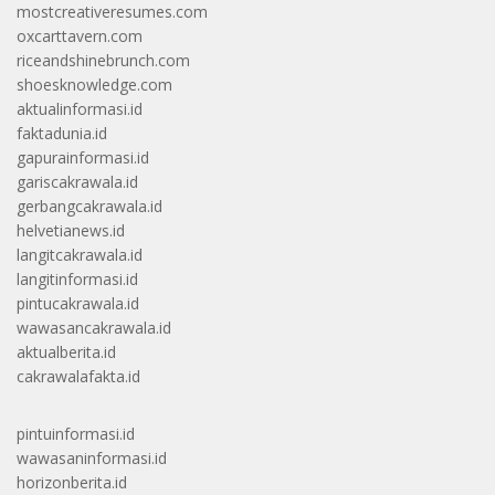
mostcreativeresumes.com
oxcarttavern.com
riceandshinebrunch.com
shoesknowledge.com
aktualinformasi.id
faktadunia.id
gapurainformasi.id
gariscakrawala.id
gerbangcakrawala.id
helvetianews.id
langitcakrawala.id
langitinformasi.id
pintucakrawala.id
wawasancakrawala.id
aktualberita.id
cakrawalafakta.id
pintuinformasi.id
wawasaninformasi.id
horizonberita.id