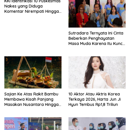
KKI Identifikasi 10 Puskesmas
Nakes yang Diduga
Komentar Nirempati Hingga
Pasien BPJS
Sutradara Ternyata Ini Cinta
Beberkan Penghayatan
Masa Muda Karena Itu Kunci
Garap Adegan Balap
Kendaraan Bermotor Roda
Dua
Sajian Ke Atas Rakit Bambu
10 Aktor Atau Aktris Korea
Membawa Kisah Panjang
Terkaya 2026, Harta Jun Ji
Masakan Nusantara Hingga
Hyun Tembus Rp1,8 Triliun
Tatakan Makan