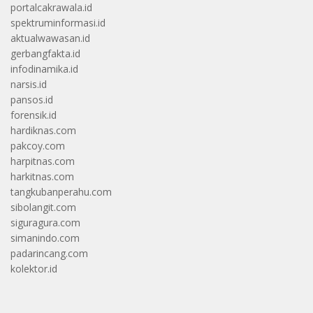
portalcakrawala.id
spektruminformasi.id
aktualwawasan.id
gerbangfakta.id
infodinamika.id
narsis.id
pansos.id
forensik.id
hardiknas.com
pakcoy.com
harpitnas.com
harkitnas.com
tangkubanperahu.com
sibolangit.com
siguragura.com
simanindo.com
padarincang.com
kolektor.id