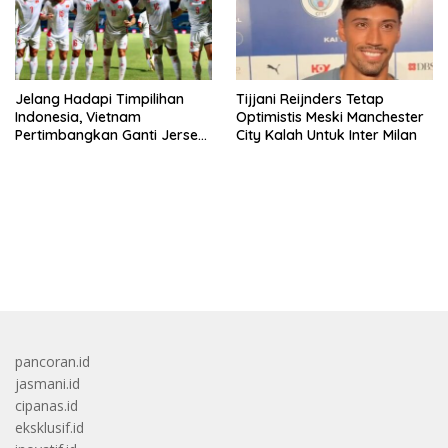
Jelang Hadapi Timpilihan
Tijjani Reijnders Tetap
Indonesia, Vietnam
Optimistis Meski Manchester
Pertimbangkan Ganti Jersey
City Kalah Untuk Inter Milan
Hingga Warna Putih
bandar besar starlight princess1000 bagi bonus
pancoran.id
jasmani.id
cipanas.id
eksklusif.id