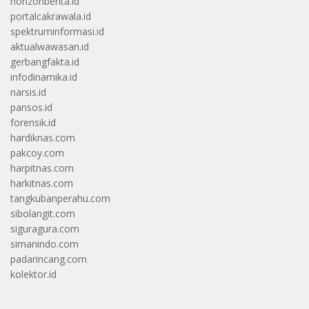
horizonberita.id
portalcakrawala.id
spektruminformasi.id
aktualwawasan.id
gerbangfakta.id
infodinamika.id
narsis.id
pansos.id
forensik.id
hardiknas.com
pakcoy.com
harpitnas.com
harkitnas.com
tangkubanperahu.com
sibolangit.com
siguragura.com
simanindo.com
padarincang.com
kolektor.id