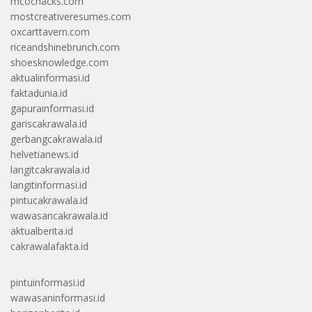
mcochacks.com
mostcreativeresumes.com
oxcarttavern.com
riceandshinebrunch.com
shoesknowledge.com
aktualinformasi.id
faktadunia.id
gapurainformasi.id
gariscakrawala.id
gerbangcakrawala.id
helvetianews.id
langitcakrawala.id
langitinformasi.id
pintucakrawala.id
wawasancakrawala.id
aktualberita.id
cakrawalafakta.id
pintuinformasi.id
wawasaninformasi.id