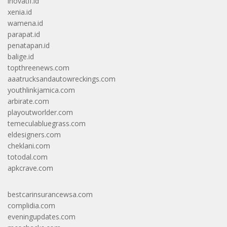
inovatif.id
xenia.id
wamena.id
parapat.id
penatapan.id
balige.id
topthreenews.com
aaatrucksandautowreckings.com
youthlinkjamica.com
arbirate.com
playoutworlder.com
temeculabluegrass.com
eldesigners.com
cheklani.com
totodal.com
apkcrave.com
bestcarinsurancewsa.com
complidia.com
eveningupdates.com