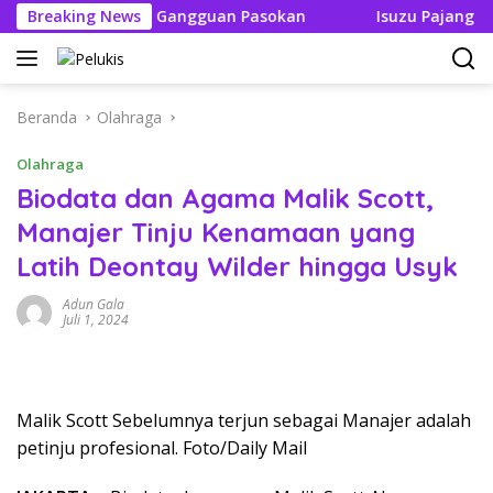
Langsung
 Tak Boleh Ada Gangguan Pasokan
Breaking News
Isuzu Pajang Modifi
ke
konten
Beranda
Olahraga
Olahraga
Biodata dan Agama Malik Scott,
Manajer Tinju Kenamaan yang
Latih Deontay Wilder hingga Usyk
Adun Gala
Juli 1, 2024
Malik Scott Sebelumnya terjun sebagai Manajer adalah
petinju profesional. Foto/Daily Mail