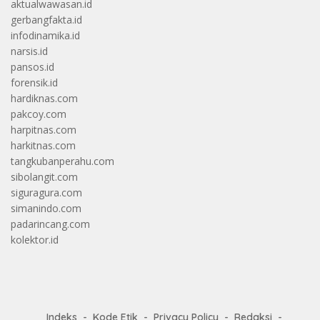
aktualwawasan.id
gerbangfakta.id
infodinamika.id
narsis.id
pansos.id
forensik.id
hardiknas.com
pakcoy.com
harpitnas.com
harkitnas.com
tangkubanperahu.com
sibolangit.com
siguragura.com
simanindo.com
padarincang.com
kolektor.id
Indeks
Kode Etik
Privacy Policy
Redaksi