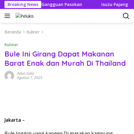
Langsung
ak Boleh Ada Gangguan Pasokan
Breaking News
Isuzu Pajang Modifika
ke
konten
Beranda
Kuliner
Kuliner
Bule Ini Girang Dapat Makanan
Barat Enak dan Murah Di Thailand
Adun Gala
Agustus 7, 2025
Jakarta
–
Bule Inggris yang kangen Di masakan kampung