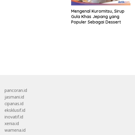
Mengenal Kuromitsu, Sirup
Gula Khas Jepang yang
Populer Sebagai Dessert
bandar besar starlight princess1000 bagi bonus
pancoran.id
jasmani.id
cipanas.id
eksklusif.id
inovatif.id
xenia.id
wamena.id