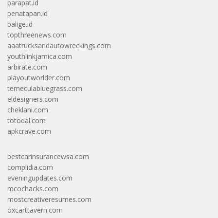
parapat.id
penatapan.id
balige.id
topthreenews.com
aaatrucksandautowreckings.com
youthlinkjamica.com
arbirate.com
playoutworlder.com
temeculabluegrass.com
eldesigners.com
cheklani.com
totodal.com
apkcrave.com
bestcarinsurancewsa.com
complidia.com
eveningupdates.com
mcochacks.com
mostcreativeresumes.com
oxcarttavern.com