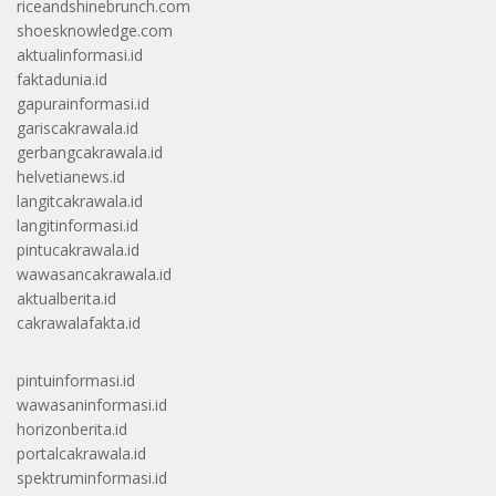
riceandshinebrunch.com
shoesknowledge.com
aktualinformasi.id
faktadunia.id
gapurainformasi.id
gariscakrawala.id
gerbangcakrawala.id
helvetianews.id
langitcakrawala.id
langitinformasi.id
pintucakrawala.id
wawasancakrawala.id
aktualberita.id
cakrawalafakta.id
pintuinformasi.id
wawasaninformasi.id
horizonberita.id
portalcakrawala.id
spektruminformasi.id