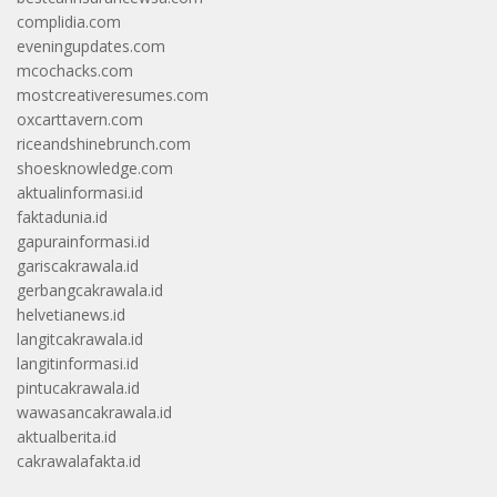
complidia.com
eveningupdates.com
mcochacks.com
mostcreativeresumes.com
oxcarttavern.com
riceandshinebrunch.com
shoesknowledge.com
aktualinformasi.id
faktadunia.id
gapurainformasi.id
gariscakrawala.id
gerbangcakrawala.id
helvetianews.id
langitcakrawala.id
langitinformasi.id
pintucakrawala.id
wawasancakrawala.id
aktualberita.id
cakrawalafakta.id