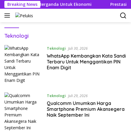
Langsung
 Ciptakan Efek Berganda Untuk Ekonomi
Breaking News
Prestasi dan 
ke
konten
Teknologi
Teknologi
Juli 30, 2026
WhatsApp Kembangkan Kata Sandi
Terbaru Untuk Menggantikan PIN
Enam Digit
Teknologi
Juli 29, 2026
Qualcomm Umumkan Harga
Smartphone Premium Akansegera
Naik September Ini