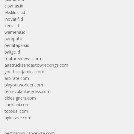
cipanas.id
eksklusif.id
inovatif.id
xenia.id
wamena.id
parapat.id
penatapan.id
balige.id
topthreenews.com
aaatrucksandautowreckings.com
youthlinkjamica.com
arbirate.com
playoutworlder.com
temeculabluegrass.com
eldesigners.com
cheklani.com
totodal.com
apkcrave.com
bestcarinsurancewsa.com