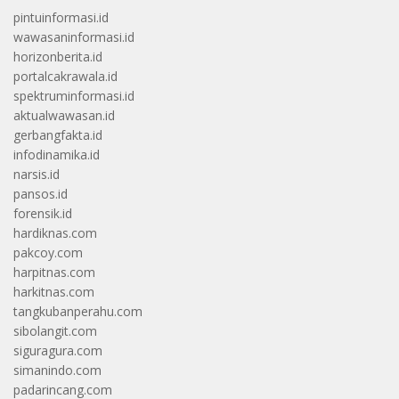
pintuinformasi.id
wawasaninformasi.id
horizonberita.id
portalcakrawala.id
spektruminformasi.id
aktualwawasan.id
gerbangfakta.id
infodinamika.id
narsis.id
pansos.id
forensik.id
hardiknas.com
pakcoy.com
harpitnas.com
harkitnas.com
tangkubanperahu.com
sibolangit.com
siguragura.com
simanindo.com
padarincang.com