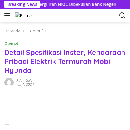
Langsung
Perusahaan Energi Iran NIOC Dibekukan Bank Negeri
Breaking News
3 Ke
ke
konten
Beranda
Otomotif
Otomotif
Detail Spesifikasi Inster, Kendaraan
Pribadi Elektrik Termurah Mobil
Hyundai
Adun Gala
Juli 1, 2024
—