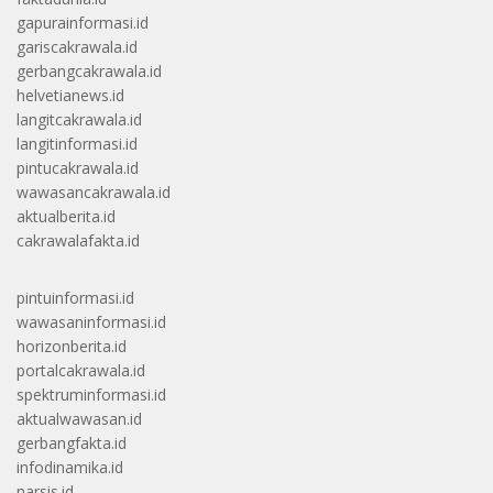
gapurainformasi.id
gariscakrawala.id
gerbangcakrawala.id
helvetianews.id
langitcakrawala.id
langitinformasi.id
pintucakrawala.id
wawasancakrawala.id
aktualberita.id
cakrawalafakta.id
pintuinformasi.id
wawasaninformasi.id
horizonberita.id
portalcakrawala.id
spektruminformasi.id
aktualwawasan.id
gerbangfakta.id
infodinamika.id
narsis.id