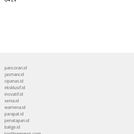
bandar besar starlight princess1000 bagi bonus
pancoran.id
jasmani.id
cipanas.id
eksklusif.id
inovatif.id
xenia.id
wamena.id
parapat.id
penatapan.id
balige.id
topthreenews.com