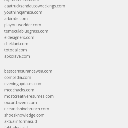
aaatrucksandautowreckings.com
youthlinkjamica.com
arbirate.com
playoutworlder.com
temeculabluegrass.com
eldesigners.com
cheklani.com
totodal.com
apkcrave.com
bestcarinsurancewsa.com
complidia.com
eveningupdates.com
mcochacks.com
mostcreativeresumes.com
oxcarttavern.com
riceandshinebrunch.com
shoesknowledge.com
aktualinformasi.id
faktadunia.id