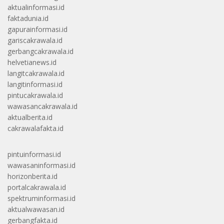
aktualinformasi.id
faktadunia.id
gapurainformasi.id
gariscakrawala.id
gerbangcakrawala.id
helvetianews.id
langitcakrawala.id
langitinformasi.id
pintucakrawala.id
wawasancakrawala.id
aktualberita.id
cakrawalafakta.id
pintuinformasi.id
wawasaninformasi.id
horizonberita.id
portalcakrawala.id
spektruminformasi.id
aktualwawasan.id
gerbangfakta.id