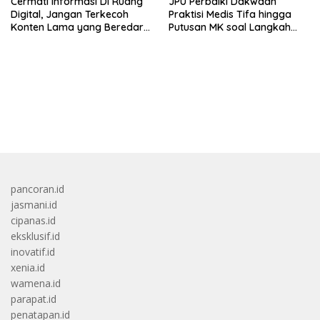
Cermati Informasi Di Ruang
JPU Perbaiki Dakwaan
Digital, Jangan Terkecoh
Praktisi Medis Tifa hingga
Konten Lama yang Beredar
Putusan MK soal Langkah
Kembali
MBG
bandar besar starlight princess1000 bagi bonus
pancoran.id
jasmani.id
cipanas.id
eksklusif.id
inovatif.id
xenia.id
wamena.id
parapat.id
penatapan.id