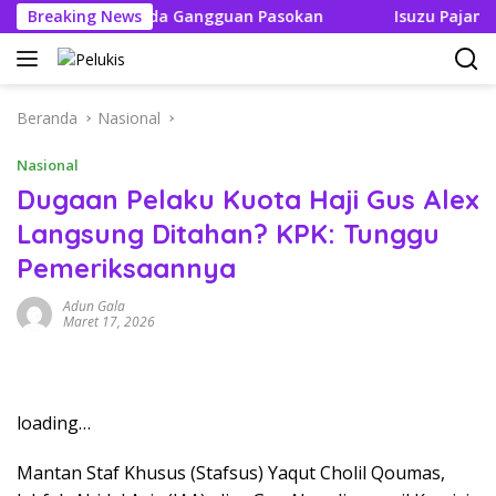
Langsung
 Tak Boleh Ada Gangguan Pasokan
Breaking News
Isuzu Pajang Modif
ke
konten
Beranda
Nasional
Nasional
Dugaan Pelaku Kuota Haji Gus Alex
Langsung Ditahan? KPK: Tunggu
Pemeriksaannya
Adun Gala
Maret 17, 2026
loading…
Mantan Staf Khusus (Stafsus) Yaqut Cholil Qoumas,