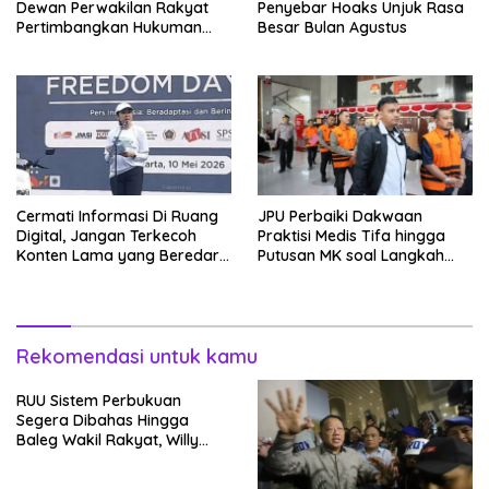
Dewan Perwakilan Rakyat
Penyebar Hoaks Unjuk Rasa
Pertimbangkan Hukuman
Besar Bulan Agustus
Mati Bagi Koruptor
Cermati Informasi Di Ruang
JPU Perbaiki Dakwaan
Digital, Jangan Terkecoh
Praktisi Medis Tifa hingga
Konten Lama yang Beredar
Putusan MK soal Langkah
Kembali
MBG
Rekomendasi untuk kamu
RUU Sistem Perbukuan
Segera Dibahas Hingga
Baleg Wakil Rakyat, Willy
Aditya: Literatur Itu Konsumsi
Otak