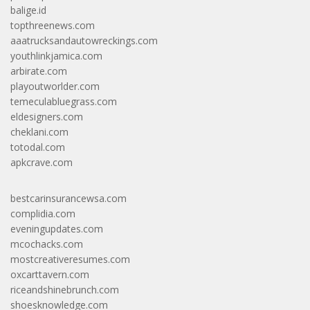
balige.id
topthreenews.com
aaatrucksandautowreckings.com
youthlinkjamica.com
arbirate.com
playoutworlder.com
temeculabluegrass.com
eldesigners.com
cheklani.com
totodal.com
apkcrave.com
bestcarinsurancewsa.com
complidia.com
eveningupdates.com
mcochacks.com
mostcreativeresumes.com
oxcarttavern.com
riceandshinebrunch.com
shoesknowledge.com