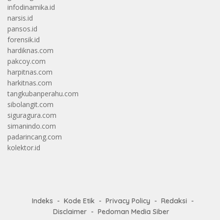
infodinamika.id
narsis.id
pansos.id
forensik.id
hardiknas.com
pakcoy.com
harpitnas.com
harkitnas.com
tangkubanperahu.com
sibolangit.com
siguragura.com
simanindo.com
padarincang.com
kolektor.id
Indeks
Kode Etik
Privacy Policy
Redaksi
Disclaimer
Pedoman Media Siber